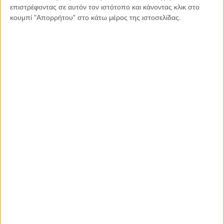
επιστρέφοντας σε αυτόν τον ιστότοπο και κάνοντας κλικ στο
κουμπί "Απορρήτου" στο κάτω μέρος της ιστοσελίδας.
23.01.2022, 11:57
ΕΛΛΆΔΑ, ΠΑΡΕΜΒΆΣΕΙΣ, ΤΟ ΘΈΜΑ ΤΗΣ ΗΜΈΡΑΣ
Εμβόλιο: Ταλαιπωρία τέλος για μητέρα με
αλλεργική αντίδραση μετά την μαρτυρία της στο
Propago