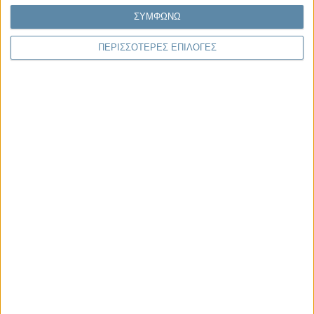
στο Propago του Γιάννη Πανούση
ΣΥΜΦΩΝΩ
ΠΕΡΙΣΣΟΤΕΡΕΣ ΕΠΙΛΟΓΕΣ
Μαργαρίτης Τζίμας
Ο απέναντι
Μας αφορά
Πρόσφατα
Η κρίση της προσδοκίας
Ο Όλυμπος εντάχθηκε στον Κατάλογο Μνημείων
Παγκόσμιας Κληρονομιάς της UNESCO
Σεισμοί Βενεζουέλας 2026: Επιτόπια Διερεύνηση,
Τεκμηρίωση και Διδάγματα