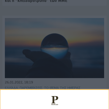
και η “κλειδαρότρυπα” των ΜΜΕ
26.01.2022, 18:19
ΕΛΛΆΔΑ, ΠΑΡΕΜΒΆΣΕΙΣ, ΤΟ ΘΈΜΑ ΤΗΣ ΗΜΈΡΑΣ
Ζούμε ήδη το μέλλον (μας)