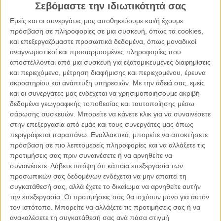
Σεβόμαστε την ιδιωτικότητά σας
Εμείς και οι συνεργάτες μας αποθηκεύουμε και/ή έχουμε
πρόσβαση σε πληροφορίες σε μια συσκευή, όπως τα cookies,
και επεξεργαζόμαστε προσωπικά δεδομένα, όπως μοναδικοί
αναγνωριστικοί και προσαρμοσμένες πληροφορίες που
αποστέλλονται από μια συσκευή για εξατομικευμένες διαφημίσεις
και περιεχόμενο, μέτρηση διαφήμισης και περιεχομένου, έρευνα
ακροατηρίου και ανάπτυξη υπηρεσιών.
Με την άδειά σας, εμείς
και οι συνεργάτες μας ενδέχεται να χρησιμοποιήσουμε ακριβή
δεδομένα γεωγραφικής τοποθεσίας και ταυτοποίησης μέσω
σάρωσης συσκευών. Μπορείτε να κάνετε κλικ για να συναινέσετε
στην επεξεργασία από εμάς και τους συνεργάτες μας όπως
περιγράφεται παραπάνω. Εναλλακτικά, μπορείτε να αποκτήσετε
23.01.2022, 13:27
πρόσβαση σε πιο λεπτομερείς πληροφορίες και να αλλάξετε τις
ΕΛΛΆΔΑ, ΤΟ ΘΈΜΑ ΤΗΣ ΗΜΈΡΑΣ
προτιμήσεις σας πριν συναινέσετε ή να αρνηθείτε να
Χαμόγελο του Παιδιού: Η καταγγελία της ανήλικης
συναινέσετε.
Λάβετε υπόψη ότι κάποια επεξεργασία των
για τον ιερέα – Το εφιαλτικό χρονικό
προσωπικών σας δεδομένων ενδέχεται να μην απαιτεί τη
συγκατάθεσή σας, αλλά έχετε το δικαίωμα να αρνηθείτε αυτήν
την επεξεργασία. Οι προτιμήσεις σας θα ισχύουν μόνο για αυτόν
τον ιστότοπο. Μπορείτε να αλλάξετε τις προτιμήσεις σας ή να
ανακαλέσετε τη συγκατάθεσή σας ανά πάσα στιγμή