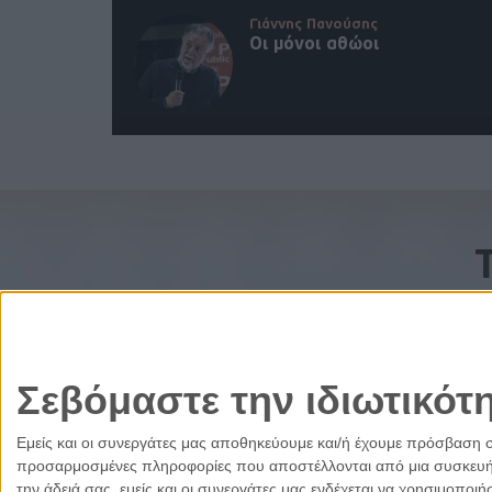
Γιάννης Πανούσης
Οι μόνοι αθώοι
Σεβόμαστε την ιδιωτικότ
Εμείς και οι συνεργάτες μας αποθηκεύουμε και/ή έχουμε πρόσβαση 
προσαρμοσμένες πληροφορίες που αποστέλλονται από μια συσκευή γι
την άδειά σας, εμείς και οι συνεργάτες μας ενδέχεται να χρησιμοπ