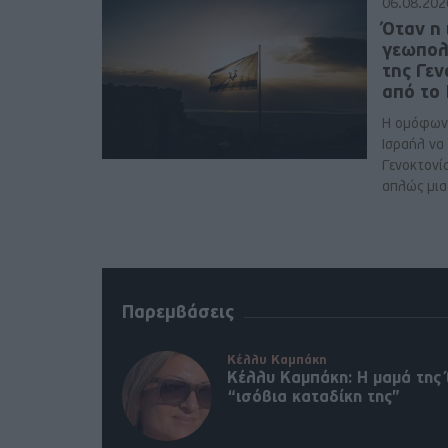
06.08.202
Όταν η 
γεωπολ
της Γε
από το
Η ομόφων
Ισραήλ να
Γενοκτονί
απλώς μια 
Παρεμβάσεις
Κέλλυ Καμπάκη
Κέλλυ Καμπάκη: Η μαμά της 
“ισόβια καταδίκη της”