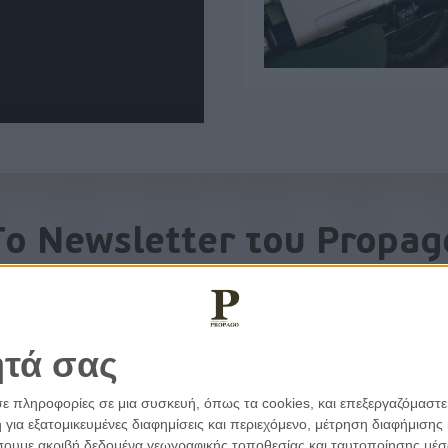
To Newsletter του Propag
Λάβετε την ανάλυση της ημέρας στο email σας
ητά σας
σε πληροφορίες σε μια συσκευή, όπως τα cookies, και επεξεργαζόμαστ
α εξατομικευμένες διαφημίσεις και περιεχόμενο, μέτρηση διαφήμισης 
οιήσουμε ακριβή δεδομένα γεωγραφικής τοποθεσίας και ταυτοποίησης μέ