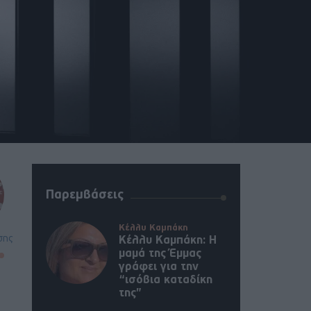
Παρεμβάσεις
Κέλλυ Καμπάκη
σης
Κέλλυ Καμπάκη: Η
μαμά της Έμμας
γράφει για την
“ισόβια καταδίκη
της”