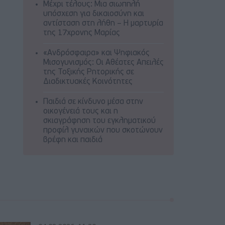
Μέχρι τέλους: Μια σιωπηλή
υπόσχεση για δικαιοσύνη και
αντίσταση στη λήθη – Η μαρτυρία
της 17χρονης Μαρίας
«Ανδρόσφαιρα» και Ψηφιακός
Μισογυνισμός: Οι Αθέατες Απειλές
της Τοξικής Ρητορικής σε
Διαδικτυακές Κοινότητες
Παιδιά σε κίνδυνο μέσα στην
οικογένειά τους και η
σκιαγράφηση του εγκληματικού
προφίλ γυναικών που σκοτώνουν
βρέφη και παιδιά