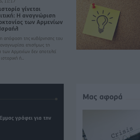
6, 11:17
ιστορία γίνεται
ιτική: Η αναγνώριση
νοκτονίας των Αρμενίων
 Ισραήλ
η απόφαση της κυβέρνησης του
 αναγνωρίσει επισήμως τη
α των Αρμενίων δεν αποτελεί
ιστορική ή..
Μας αφορά
Έμμας γράφει για την