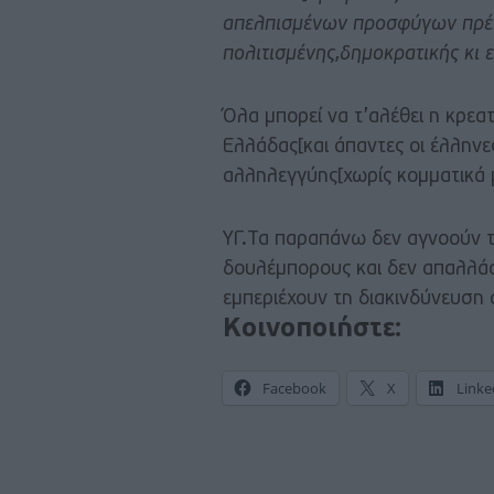
απελπισμένων προσφύγων πρέπε
πολιτισμένης,δημοκρατικής κι 
Όλα μπορεί να τ’αλέθει η κρεα
Ελλάδας[και άπαντες οι έλληνε
αλληλεγγύης[χωρίς κομματικά 
ΥΓ.Τα παραπάνω δεν αγνοούν 
δουλέμπορους και δεν απαλλάσ
εμπεριέχουν τη διακινδύνευσ
Κοινοποιήστε:
Facebook
X
Linke