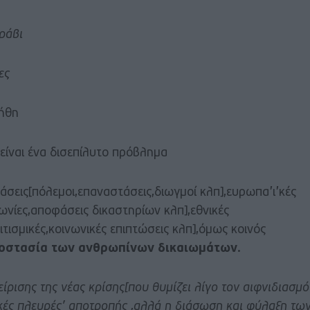
ράβι
ες
ήθη
ίναι ένα δισεπίλυτο πρόβλημα
στάσεις[πόλεμοι,επαναστάσεις,διωγμοί κλπ],ευρωπα’ι’κές
νίες,αποφάσεις δικαστηρίων κλπ],εθνικές
τισμικές,κοινωνικές επιπτώσεις κλπ],όμως κοινός
οστασία των ανθρωπίνων δικαιωμάτων
.
ίρισης της νέας κρίσης[που θυμίζει λίγο τον αιφνιδιασμό
ικές πλευρές’ αποτροπής ,αλλά η διάσωση και φύλαξη τω