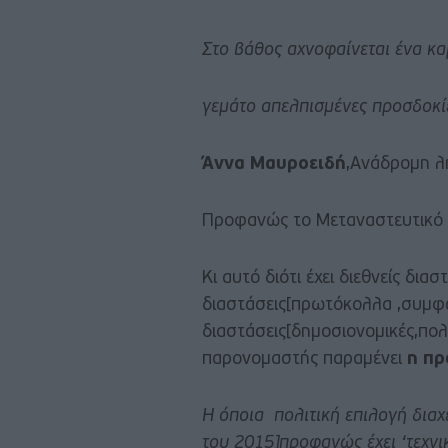
Στο βάθος αχνοφαίνεται ένα κα
γεμάτο απελπισμένες προσδοκί
Άννα Μαυροειδή
,Ανάδρομη λ
Προφανώς το Μεταναστευτικό ε
Κι αυτό διότι έχει διεθνείς δια
διαστάσεις[πρωτόκολλα ,συμφω
διαστάσεις[δημοσιονομικές,πολι
παρονομαστής παραμένει
η πρ
Η όποια πολιτική επιλογή διαχε
του 2015]προφανώς έχει ‘τεχν