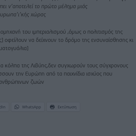
ι ν’αποτελεί το πρώτο μέλημα μιάς
ευρωπα’ι’κής χώρας
τομηχανή του ιμπεριαλισμού ,όμως ο πολιτισμός της
ς] οφείλουν να δείχνουν το δρόμο της ενσυναίσθησης κι
ματογυάλια]
τα κόλπα της Λιβύης,δεν συγχωρούν τους σύγχρονους
σουν την Ευρώπη από τα παιχνίδια ισχύος που
η ανθρώπινων ζωών
dIn
WhatsApp
Εκτύπωση