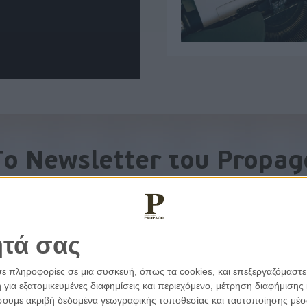
To Newsletter του Propag
Λάβετε την ανάλυση της ημέρας στο email σας
ητά σας
σε πληροφορίες σε μια συσκευή, όπως τα cookies, και επεξεργαζόμαστ
α εξατομικευμένες διαφημίσεις και περιεχόμενο, μέτρηση διαφήμισης 
οιήσουμε ακριβή δεδομένα γεωγραφικής τοποθεσίας και ταυτοποίησης μέ