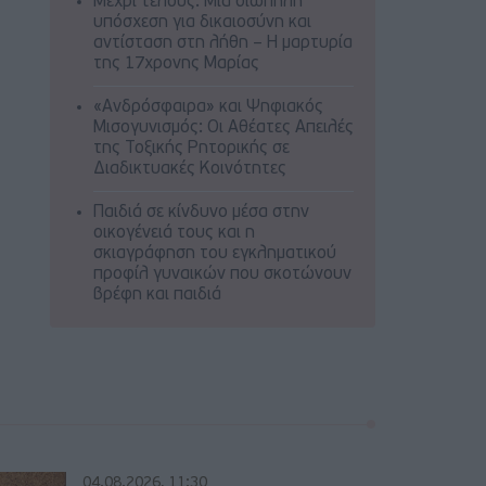
Μέχρι τέλους: Μια σιωπηλή
υπόσχεση για δικαιοσύνη και
αντίσταση στη λήθη – Η μαρτυρία
της 17χρονης Μαρίας
«Ανδρόσφαιρα» και Ψηφιακός
Μισογυνισμός: Οι Αθέατες Απειλές
της Τοξικής Ρητορικής σε
Διαδικτυακές Κοινότητες
Παιδιά σε κίνδυνο μέσα στην
οικογένειά τους και η
σκιαγράφηση του εγκληματικού
προφίλ γυναικών που σκοτώνουν
βρέφη και παιδιά
04.08.2026, 11:30