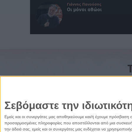
Γιάννης Πανούσης
Οι μόνοι αθώοι
Σεβόμαστε την ιδιωτικότ
Εμείς και οι συνεργάτες μας αποθηκεύουμε και/ή έχουμε πρόσβαση 
προσαρμοσμένες πληροφορίες που αποστέλλονται από μια συσκευή γι
την άδειά σας, εμείς και οι συνεργάτες μας ενδέχεται να χρησιμοπ