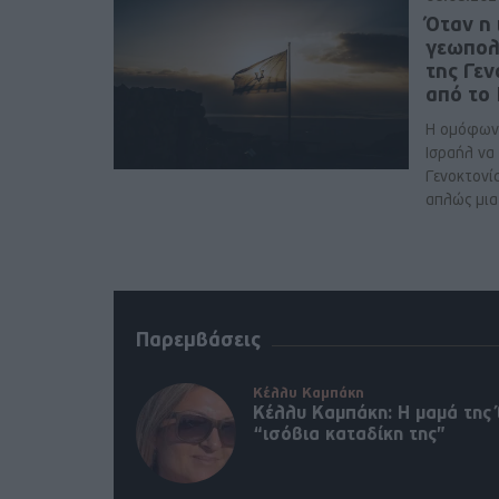
Όταν η 
γεωπολ
της Γε
από το
Η ομόφων
Ισραήλ να
Γενοκτονί
απλώς μια 
Παρεμβάσεις
Κέλλυ Καμπάκη
Κέλλυ Καμπάκη: Η μαμά της 
“ισόβια καταδίκη της”