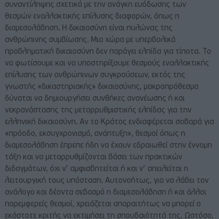
συναντίληψης σχετικά με την ανάγκη ευόδωσης των
θεσμών εναλλακτικής επίλυσης διαφορών, όπως η
διαμεσολάβηση. Η δικαιοσύνη είναι πυλώνας της
ανθρώπινης συμβίωσης. Μια χώρα με υπερβολικά
προβληματική δικαιοσύνη δεν παράγει ελπίδα για τίποτα. Το
να φωτίσουμε και να υποστηρίξουμε θεσμούς εναλλακτικής
επίλυσης των ανθρώπινων συγκρούσεων, εκτός της
γνωστής «δικαστηριακής» δικαιοσύνης, μακροπρόθεσμα
δύναται να δημιουργήσει συνθήκες ανανέωσης ή και
νεκρανάστασης της μεταρρυθμιστικής ελπίδας για την
ελληνική δικαιοσύνη. Αν το Κράτος ενδιαφέρεται σοβαρά για
«πρόοδο, εκσυγχρονισμό, ανάπτυξη», θεσμοί όπως η
διαμεσολάβηση έπρεπε ήδη να έχουν εδραιωθεί στην έννομη
τάξη και να μεταρρυθμίζονται βάσει των πρακτικών
διδαγμάτων, όχι ν’ αμφισβητείται ή και ν’ απειλείται η
λειτουργική τους υπόσταση. Αυτονοήτως, για να λάβει τον
ανάλογο και δέοντα σεβασμό η διαμεσολάβηση ή και άλλοι
παρεμφερείς θεσμοί, χρειάζεται απαραιτήτως να μπορεί ο
εκάστοτε κριτής να εκτιμήσει τη σπουδαιότητά της. Ωστόσο,