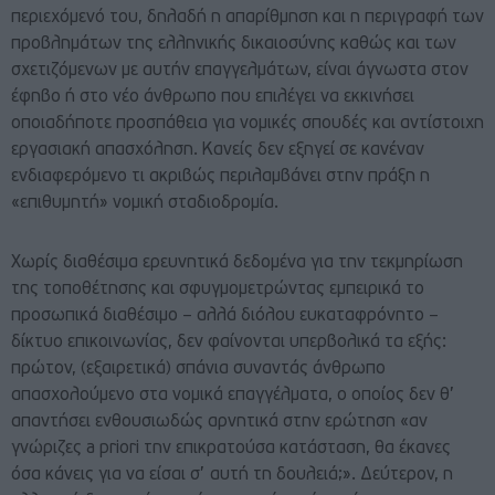
περιεχόμενό του, δηλαδή η απαρίθμηση και η περιγραφή των
προβλημάτων της ελληνικής δικαιοσύνης καθώς και των
σχετιζόμενων με αυτήν επαγγελμάτων, είναι άγνωστα στον
έφηβο ή στο νέο άνθρωπο που επιλέγει να εκκινήσει
οποιαδήποτε προσπάθεια για νομικές σπουδές και αντίστοιχη
εργασιακή απασχόληση. Κανείς δεν εξηγεί σε κανέναν
ενδιαφερόμενο τι ακριβώς περιλαμβάνει στην πράξη η
«επιθυμητή» νομική σταδιοδρομία.
Χωρίς διαθέσιμα ερευνητικά δεδομένα για την τεκμηρίωση
της τοποθέτησης και σφυγμομετρώντας εμπειρικά το
προσωπικά διαθέσιμο – αλλά διόλου ευκαταφρόνητο –
δίκτυο επικοινωνίας, δεν φαίνονται υπερβολικά τα εξής:
πρώτον, (εξαιρετικά) σπάνια συναντάς άνθρωπο
απασχολούμενο στα νομικά επαγγέλματα, ο οποίος δεν θ’
απαντήσει ενθουσιωδώς αρνητικά στην ερώτηση «αν
γνώριζες a priori την επικρατούσα κατάσταση, θα έκανες
όσα κάνεις για να είσαι σ’ αυτή τη δουλειά;». Δεύτερον, η