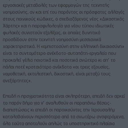
εργασιακές μεταβολές των εφαρμογών της τεχνητής
νοημοσύνης, αν και επί του παρόντος οι πρόσφατες αλλαγές
στους ποινικούς κώδικες, ο σχεδιαζόμενος νέος «Δικαστικός
Χάρτης» και η παραφιλολογία για νέου τύπου ιδιωτικές
φυλακές συνιστούν εξελίξεις, οι οποίες δυνητικά
προσδίδουν στην τεχνητή νοημοσύνη μεσσιανικά
χαρακτηριστικά. Η «εμπιστοσύνη στην ελληνική δικαιοσύνη»
είναι το συντομότερο ανέκδοτο-αυταπάτη-εργαλείο που
προκαλεί γέλιο ποιοτικά και ποσοτικά ανώτερο κι απ’ το
πάλαι ποτέ κραταιότερο ανέκδοτο «οι τρεις εξουσίες,
νομοθετική, εκτελεστική, δικαστική, είναι μεταξύ τους
ανεξάρτητες».
Επειδή η πραγματικότητα είναι σκληρότερη, επειδή δεν αρκεί
το παρόν βήμα για ν’ αναλυθούν οι παραπάνω θέσεις-
διαπιστώσεις κι επειδή οι παροικούντες την Ιερουσαλήμ
καταλαβαίνουν περισσότερα από τα ανωτέρω αναφερόμενα,
όλα ταύτα αποτελούν απλώς το υποστηρικτικό πλαίσιο