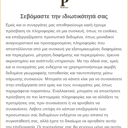
Πρωτίστως, η διαμεσολάβηση καλεί στη συνδημιουργία
αξίας μέσω της αλληλοκατανόησης και στο πέρασμα από το
Σεβόμαστε την ιδιωτικότητά σας
«lose-lose» ή το «win-lose» στο «win-win». Η
Εμείς και οι συνεργάτες μας αποθηκεύουμε και/ή έχουμε
διαμεσολάβηση όμως, εκτός της καθ’ αυτής δικαιοσύνης,
πρόσβαση σε πληροφορίες σε μια συσκευή, όπως τα cookies,
διεκδικεί κατ’ εξοχήν θέση και σε χώρους, όπου η επίτευξη
και επεξεργαζόμαστε προσωπικά δεδομένα, όπως μοναδικοί
συναίνεσης και συμβιβασμού με βάση τις αρχές της
αναγνωριστικοί και προσαρμοσμένες πληροφορίες που
διαμεσολάβησης (ταχύτερα, από κοινού, οικονομικά,
αποστέλλονται από μια συσκευή για εξατομικευμένες διαφημίσεις
ευέλικτα, εμπιστευτικά) είναι όρος εκ των ων ουκ άνευ για
και περιεχόμενο, μέτρηση διαφήμισης και περιεχομένου, έρευνα
ακροατηρίου και ανάπτυξη υπηρεσιών.
Με την άδειά σας, εμείς
την ουσιαστική πρόοδο και ανάπτυξη. Επί παραδείγματι, η
και οι συνεργάτες μας ενδέχεται να χρησιμοποιήσουμε ακριβή
σχολική διαμεσολάβηση και η εργασιακή ή ενδοεταιρική
δεδομένα γεωγραφικής τοποθεσίας και ταυτοποίησης μέσω
διαμεσολάβηση με τις ιδιαιτερότητές τους, συγκριτικά με
σάρωσης συσκευών. Μπορείτε να κάνετε κλικ για να συναινέσετε
την κλασική μορφή της διαμεσολάβησης στις έννομες
στην επεξεργασία από εμάς και τους συνεργάτες μας όπως
διαφορές, είναι θεμιτό κι εφικτό ν’ αναδειχθούν ως
περιγράφεται παραπάνω. Εναλλακτικά, μπορείτε να αποκτήσετε
καταλυτικά και υπέρ-ωφέλιμα μέσα εκπολιτισμού της
πρόσβαση σε πιο λεπτομερείς πληροφορίες και να αλλάξετε τις
επίλυσης των αντίστοιχων συγκρούσεων.
προτιμήσεις σας πριν συναινέσετε ή να αρνηθείτε να
συναινέσετε.
Λάβετε υπόψη ότι κάποια επεξεργασία των
προσωπικών σας δεδομένων ενδέχεται να μην απαιτεί τη
Στη δουλειά, στο σπίτι, στην κοινωνία, με δεδομένο τον
συγκατάθεσή σας, αλλά έχετε το δικαίωμα να αρνηθείτε αυτήν
ταχύτατο σημερινό ρυθμό ζωής, ποιός ιδιώτης και ποιά
την επεξεργασία. Οι προτιμήσεις σας θα ισχύουν μόνο για αυτόν