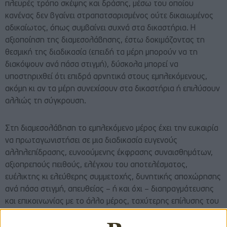
πλευρές τρόπο σκέψης και δράσης, μέσω του οποίου
κανένας δεν βγαίνει στραπατσαρισμένος ούτε δικαιωμένος
αδικαίωτος, όπως συμβαίνει συχνά στα δικαστήρια. Η
αξιοποίηση της διαμεσολάβησης, έστω δοκιμάζοντας τη
θεσμική της διαδικασία (επειδή τα μέρη μπορούν να τη
διακόψουν ανά πάσα στιγμή), δύσκολα μπορεί να
υποστηριχθεί ότι επιδρά αρνητικά στους εμπλεκόμενους,
ακόμη κι αν τα μέρη συνεχίσουν στα δικαστήρια ή επιλύσουν
αλλιώς τη σύγκρουση.
Στη διαμεσολάβηση το εμπλεκόμενο μέρος έχει την ευκαιρία
να πρωταγωνιστήσει σε μια διαδικασία ευγενούς
αλληλεπίδρασης, ευνοούμενης έκφρασης συναισθημάτων,
αξιοπρεπούς πειθούς, ελέγχου του αποτελέσματος,
ευέλικτης κι ελεύθερης συμμετοχής, δυνητικής αποχώρησης
ανά πάσα στιγμή, απευθείας – ή και όχι – διαπραγμάτευσης
και επικοινωνίας με το άλλο μέρος, ταχύτερης επίλυσης του
προβλήματος και με σημαντικά μικρότερο κόστος συγκριτικά
με το δικαστήριο.