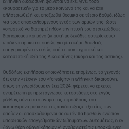
ελληνική δικαιοσύνη φαίνεται να έχει γίνει τόσο
«κουραστική» για το μέσο κοινωνό της και να έχει
αλλοτριωθεί ή και απαξιωθεί θεσμικά σε τέτοιο βαθμό, ιδίως
για τους απασχολούμενους εντός των αρμών της, ώστε
νοηματικά να διατηρεί πλέον την πτυχή του στοιχειώδους
βιοπορισμού και μόνο (κι αυτή με δεκάδες αστερίσκους)
ωσάν να πρόκειται απλώς για μία ακόμη δουλειά,
απογυμνωμένη εντελώς από τη συνταγματική και
καταστατική αξία της Δικαιοσύνης (ακόμα και της αστικής).
Ουδόλως εκπλήσσει οποιονδήποτε, επομένως, το γεγονός
ότι στην «τέχνη» του «foresight» η ελληνική δικαιοσύνη,
όπως τη γνωρίζουμε εν έτει 2024, φέρεται να έρχεται
αντιμέτωπη με πρωτόγνωρες καταστάσεις στο εγγύς
μέλλον, πάντα στο όνομα της «προόδου», του
«εκσυγχρονισμού» και της «ανάπτυξης», εξαιτίας των
οποίων οι απασχολούμενοι σε αυτήν θα βρεθούν ενώπιον
υπαρξιακών επαγγελματικών διλημμάτων. Αυτομάτως, η εν
λόγω θέση οδηγεί κάποιον ν’ αναλογιστεί τις υποσχόμενες