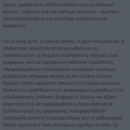
όποιος προσδοκά ή ελπίζει οτιδήποτε από το ελληνικό
κράτος – ενίοτε κι από την ελληνική κοινωνία – συνήθως
ξεκινά πεπλανημένος και καταλήγει απογοητευτικά
ανήμπορος.
Για το λόγο αυτό, οι ίδιοι οι πολίτες, η ίδια η κοινωνία και οι
επιχειρήσεις χρειάζεται να ενημερωθούν και να
«εκπαιδευτούν» σε θεσμούς εναλλακτικής επίλυσης των
διαφορών, αντί να παραμένουν παθητικοί παραλήπτες
παραμορφωμένων πληροφοριών, ανακριβών γνώσεων,
αυθαίρετων απόψεων σχετικά με την ατέλεια τέτοιων
θεσμών, εθελοτυφλώντας απέναντι στα τελματωμένα και
δυσεπίλυτα προβλήματα του συγκρινόμενου μεγέθους (της
ενδοδικαστικής επίλυσης διαφορών). Ομοίως και εξίσου
σημαντικό είναι να επιμορφωθούν οι Λειτουργοί και οι
Συλλειτουργοί της δικαιοσύνης. Η διαμεσολάβηση
(προσ)καλεί άπαντες να μετακινηθούν από το καθιερωμένο
modus operandi σ’ έναν ιδιαιτέρως ωφέλιμο για όλες τις