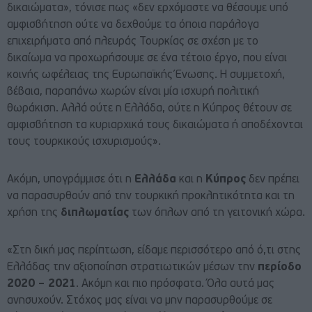
δικαιώματα», τόνισε πως «δεν ερχόμαστε να θέσουμε υπό
αμφισβήτηση ούτε να δεχθούμε τα όποια παράλογα
επιχειρήματα από πλευράς Τουρκίας σε σχέση με το
δικαίωμα να προχωρήσουμε σε ένα τέτοιο έργο, που είναι
κοινής ωφέλειας της Ευρωπαϊκής Ένωσης. Η συμμετοχή,
βέβαια, παραπάνω χωρών είναι μία ισχυρή πολιτική
θωράκιση. Αλλά ούτε η Ελλάδα, ούτε η Κύπρος θέτουν σε
αμφισβήτηση τα κυριαρχικά τους δικαιώματα ή αποδέχονται
τους τουρκικούς ισχυρισμούς».
Ακόμη, υπογράμμισε ότι η
Ελλάδα
και η
Κύπρος
δεν πρέπει
να παρασυρθούν από την τουρκική προκλητικότητα και τη
χρήση της
διπλωματίας
των όπλων από τη γειτονική χώρα.
«Στη δική μας περίπτωση, είδαμε περισσότερο από ό,τι στης
Ελλάδας την αξιοποίηση στρατιωτικών μέσων την
περίοδο
2020 – 2021
. Ακόμη και πιο πρόσφατα. Όλα αυτά μας
ανησυχούν. Στόχος μας είναι να μην παρασυρθούμε σε