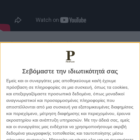
Ο Νίκος Χριστουδουλίδης, μιλώντας για
την
αυστηροποίηση
των
ελέγχων
από τη
Γερμανία
,
κάλεσε να επανεξετασθεί το καθεστώς της Συρίας. «Αυτήν
τη στιγμή, δεν μπορούμε να στείλουμε πίσω μετανάστες στη
Σεβόμαστε την ιδιωτικότητά σας
Συρία. Όποτε το θέταμε στην Ευρωπαϊκή Ένωση, υπήρχε
Εμείς και οι συνεργάτες μας αποθηκεύουμε και/ή έχουμε
αντίδραση από τη Γερμανία. Το λέγαμε, γιατί η Συρία είναι
πρόσβαση σε πληροφορίες σε μια συσκευή, όπως τα cookies,
πολύ κοντά μας. Έχει επιστρέψει στη Σύνοδο του Αραβικού
και επεξεργαζόμαστε προσωπικά δεδομένα, όπως μοναδικοί
Κόσμου, επιστρέφει σιγά – σιγά».
αναγνωριστικοί και προσαρμοσμένες πληροφορίες που
αποστέλλονται από μια συσκευή για εξατομικευμένες διαφημίσεις
και περιεχόμενο, μέτρηση διαφήμισης και περιεχομένου, έρευνα
Ο
Πρόεδρος
της
Κύπρου
άφησε να εννοηθεί πως η Ένωση
ακροατηρίου και ανάπτυξη υπηρεσιών.
Με την άδειά σας, εμείς
πρέπει να επενδύσει στη Συρία, λέγοντας «πώς θα
και οι συνεργάτες μας ενδέχεται να χρησιμοποιήσουμε ακριβή
επιστρέψουν οι Σύριοι στη χώρα τους, όταν δεν υπάρχουν
δεδομένα γεωγραφικής τοποθεσίας και ταυτοποίησης μέσω
σχολεία, δρόμοι, νοσοκομεία; Ως Ευρωπαϊκή Ένωση δεν
σάρωσης συσκευών. Μπορείτε να κάνετε κλικ για να συναινέσετε