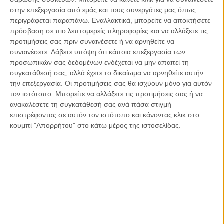
χρηματοδοτούμε έργα στη Συρία, αλλά δίνουμε χρήματα
στην επεξεργασία από εμάς και τους συνεργάτες μας όπως
στην Τουρκία για να τους κρατήσει».
περιγράφεται παραπάνω. Εναλλακτικά, μπορείτε να αποκτήσετε
πρόσβαση σε πιο λεπτομερείς πληροφορίες και να αλλάξετε τις
προτιμήσεις σας πριν συναινέσετε ή να αρνηθείτε να
Επιπλέον, αποκάλυψε ότι αξιοποιώντας
τέσσερις
συναινέσετε.
Λάβετε υπόψη ότι κάποια επεξεργασία των
διαφορετικούς παράγοντες
επιχειρούν την προσέγγιση με
προσωπικών σας δεδομένων ενδέχεται να μην απαιτεί τη
την Τουρκία με στόχο την επανέναρξη των συνομιλιών για
συγκατάθεσή σας, αλλά έχετε το δικαίωμα να αρνηθείτε αυτήν
την επίλυση του Κυπριακού.
την επεξεργασία. Οι προτιμήσεις σας θα ισχύουν μόνο για αυτόν
τον ιστότοπο. Μπορείτε να αλλάξετε τις προτιμήσεις σας ή να
ανακαλέσετε τη συγκατάθεσή σας ανά πάσα στιγμή
«Υπάρχουν κάποια
δεδομένα
που
προσπαθούμε να
επιστρέφοντας σε αυτόν τον ιστότοπο και κάνοντας κλικ στο
αξιοποιήσουμε
. Το πρώτο είναι το βελτιωμένο κλίμα
κουμπί "Απορρήτου" στο κάτω μέρος της ιστοσελίδας.
στις
ελληνοτουρκικές σχέσεις
. Το δεύτερο είναι ότι στη
γειτονιά μας δεν υπάρχουν παγωμένες διενέξεις. Κανείς δεν
περίμενε να έχουμε αυτή την κατάσταση στο Ισραήλ, τη Γάζα
τον Λίβανο. Βλέπουμε μία Ευρωπαϊκή Ένωση πρόθυμη να
εμπλακεί στο Κυπριακό, γιατι ενδιαφέρεται για τη σύσφιξη
σχέσεων Βρυξελλών – Άγκυρας»
Τέλος, επεσήμανε ότι οι δεσμοί με τον Κυριάκο Μητσοτάκη