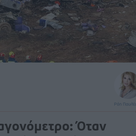
Ρόη Παυλέ
ταγονόμετρο: Όταν