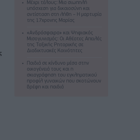
Μέχρι τέλους: Μια σιωπηλή
υπόσχεση για δικαιοσύνη και
αντίσταση στη λήθη – Η μαρτυρία
της 17χρονης Μαρίας
«Ανδρόσφαιρα» και Ψηφιακός
Μισογυνισμός: Οι Αθέατες Απειλές
της Τοξικής Ρητορικής σε
Διαδικτυακές Κοινότητες
ς
Παιδιά σε κίνδυνο μέσα στην
οικογένειά τους και η
σκιαγράφηση του εγκληματικού
προφίλ γυναικών που σκοτώνουν
βρέφη και παιδιά