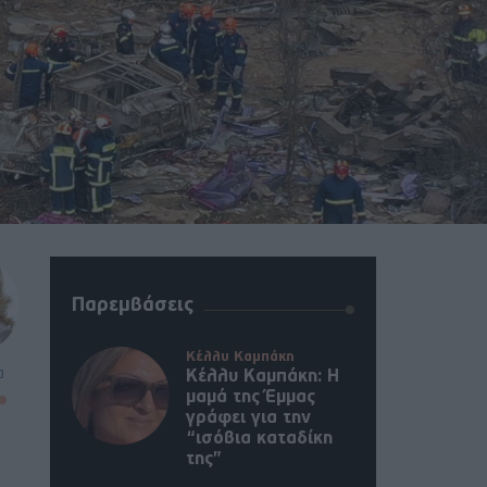
Παρεμβάσεις
Κέλλυ Καμπάκη
α
Κέλλυ Καμπάκη: Η
μαμά της Έμμας
γράφει για την
“ισόβια καταδίκη
της”