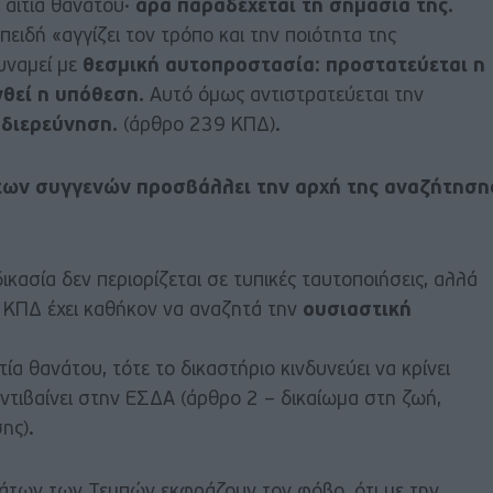
 αιτία θανάτου·
άρα παραδέχεται τη σημασία της.
πειδή «αγγίζει τον τρόπο και την ποιότητα της
υναμεί με
θεσμική αυτοπροστασία
:
προστατεύεται η
νθεί η υπόθεση.
Αυτό όμως αντιστρατεύεται την
 διερεύνηση.
(άρθρο 239 ΚΠΔ).
των συγγενών προσβάλλει την αρχή της αναζήτηση
ικασία δεν περιορίζεται σε τυπικές ταυτοποιήσεις, αλλά
 ΚΠΔ έχει καθήκον να αναζητά την
ουσιαστική
τία θανάτου, τότε το δικαστήριο κινδυνεύει να κρίνει
 αντιβαίνει στην ΕΣΔΑ (άρθρο 2 – δικαίωμα στη ζωή,
ης).
άτων των Τεμπών εκφράζουν τον φόβο, ότι με την