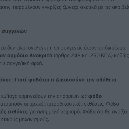
ασης, παραμένουν «γκρίζες ζώνες» σχετικά με τις ακριβεί
ν συγγενών
 δεν είναι ανέλεγκτη. Οι συγγενείς έχουν το δικαίωμα
τον αρμόδιο Ανακριτή
(άρθρα 248 και 250 ΚΠΔ) καθώς
 εισαγγελική αρχή.
ναι : Γιατί φοβάται η Δικαιοσύνη την αλήθεια;
μη εύλογα ερμηνεύουν την απόρριψη ως
φόβο
τραπούν οι αρχικές ιατροδικαστικές εκθέσεις. Φόβο
κές ευθύνες
για πλημμελή χειρισμό. Φόβο ότι θα ανοίξει
ρατικούς μηχανισμούς.