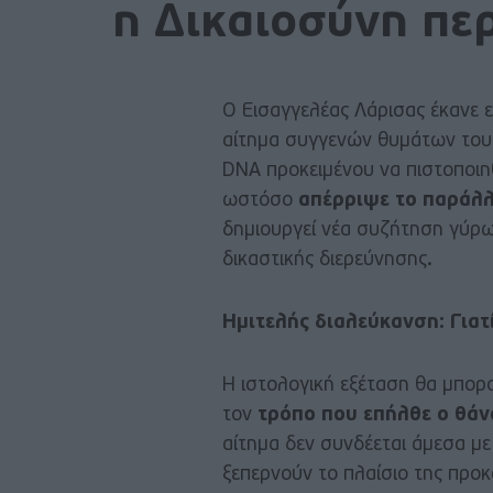
η Δικαιοσύνη περ
Ο Εισαγγελέας Λάρισας έκανε 
αίτημα συγγενών θυμάτων του
DNA προκειμένου να πιστοποιη
ωστόσο
απέρριψε το παράλλ
δημιουργεί νέα συζήτηση γύρω 
δικαστικής διερεύνησης.
Ημιτελής διαλεύκανση:
Γιατ
Η ιστολογική εξέταση θα μπορού
τον
τρόπο που επήλθε ο θάν
αίτημα δεν συνδέεται άμεσα με
ξεπερνούν το πλαίσιο της προκ