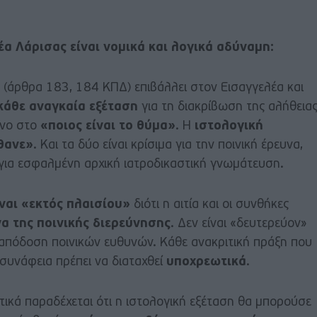
έα Λάρισας είναι ν
ομικά και λογικά αδύναμη:
 (άρθρα 183, 184 ΚΠΔ) επιβάλλει στον Εισαγγελέα και
κάθε αναγκαία εξέταση
για τη διακρίβωση της αλήθειας
όνο στο
«ποιος είναι το θύμα»
. Η
ιστολογική
θανε»
. Και τα δύο είναι κρίσιμα για την ποινική έρευνα,
 για εσφαλμένη αρχική ιατροδικαστική γνωμάτευση.
ίναι «εκτός πλαισίου»
διότι η αιτία και οι συνθήκες
α της ποινικής διερεύνησης
. Δεν είναι «δευτερεύον»
ν απόδοση ποινικών ευθυνών. Κάθε ανακριτική πράξη που
 συνάφεια πρέπει να διαταχθεί
υποχρεωτικά
.
ικά παραδέχεται ότι η ιστολογική εξέταση θα μπορούσε