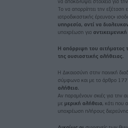
να αποκαλύψει στοιχεία για την
Το να απορρίπτει την εξέταση ε
ιατροδικαστικής έρευνας» ισοδ
υπηρεσία, αντί να διαλευκα
υποχρέωση για
αντικειμενική
Η απόρριψη του αιτήματος 
της ουσιαστικής αλήθειας.
Η Δικαιοσύνη στην ποινική διαδ
σύμφωνα και με το άρθρο 177
αλήθεια
.
Αν παραμένουν σκιές για την αι
με
μερική αλήθεια
, κάτι που
υποχρέωση πλήρους διερεύνησ
Δικαίως οι
συγγενείς των θυμ