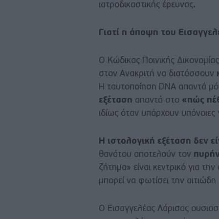
ιατροδικαστικής έρευνας.
Γιατί η άποψη του Εισαγγελ
Ο Κώδικας Ποινικής Δικονομίας
στον Ανακριτή να διατάσσουν
Η ταυτοποίηση DNA απαντά μ
εξέταση
απαντά στο
«πώς πέ
ιδίως όταν υπάρχουν υπόνοιες
Η ιστολογική εξέταση δεν ε
θανάτου αποτελούν τον
πυρήν
ζήτημα» είναι κεντρικό για τη
μπορεί να φωτίσει την αιτιώδη
Ο Εισαγγελέας Λάρισας ουσιαστ