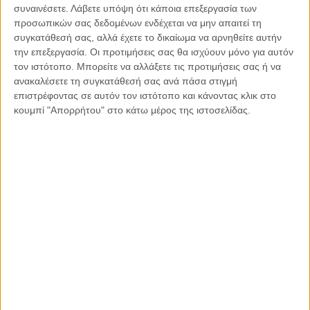
ανήκει μόνο, μας δεσμεύει. Γι’ αυτό στεκόμαστε δίπλα τους,
συναινέσετε.
Λάβετε υπόψη ότι κάποια επεξεργασία των
όχι σαν θεατές, αλλά σαν συνοδοιπόροι στον αγώνα για
προσωπικών σας δεδομένων ενδέχεται να μην απαιτεί τη
συγκατάθεσή σας, αλλά έχετε το δικαίωμα να αρνηθείτε αυτήν
δικαίωση. Γιατί το να θυμόμαστε τους ανθρώπους τους και
την επεξεργασία. Οι προτιμήσεις σας θα ισχύουν μόνο για αυτόν
να τους συμπαραστεκόμαστε είναι καθήκον μας.
τον ιστότοπο. Μπορείτε να αλλάξετε τις προτιμήσεις σας ή να
ανακαλέσετε τη συγκατάθεσή σας ανά πάσα στιγμή
Δεν ζητάμε λύπηση. Ζητάμε μόνο να ακουστεί η αλήθεια και
επιστρέφοντας σε αυτόν τον ιστότοπο και κάνοντας κλικ στο
να αποδοθεί δικαιοσύνη. Το χρωστάμε σε εκείνους που
κουμπί "Απορρήτου" στο κάτω μέρος της ιστοσελίδας.
χάθηκαν, το χρωστάμε στις οικογένειές τους, το χρωστάμε
στους εαυτούς μας και στις επόμενες γενιές. Μέχρι τότε, θα
συνεχίσουμε να στεκόμαστε εδώ, να τραγουδάμε, να
αγκαλιαζόμαστε, να υψώνουμε φωνή. Γιατί αν κάτι μας
έμαθε αυτή η τραγωδία, είναι πως η μνήμη δεν πεθαίνει, πως
η αγάπη μπορεί να γίνει το πιο ισχυρό μας όπλο και πώς μετά
το «καληνύχτα Κεμάλ», υπάρχει το «αυτός ο κόσμος θα
αλλάξει αν το θέλουμε εμείς». Μέχρι τέλους.
Κοινοποιήστε:
Facebook
X
LinkedIn
WhatsApp