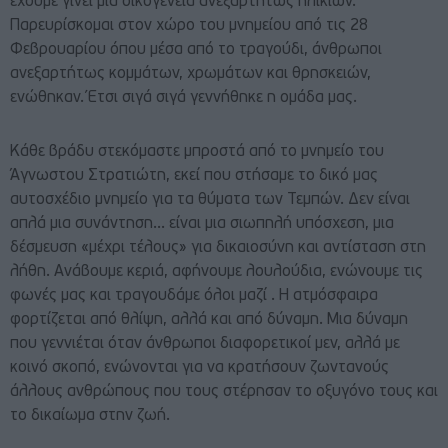
έχουμε γίνει μια οικογένεια ανεξαρτήτως ηλικιών.
Παρευρίσκομαι στον χώρο του μνημείου από τις 28
Φεβρουαρίου όπου μέσα από το τραγούδι, άνθρωποι
ανεξαρτήτως κομμάτων, χρωμάτων και θρησκειών,
ενώθηκαν. Έτσι σιγά σιγά γεννήθηκε η ομάδα μας.
Κάθε βράδυ στεκόμαστε μπροστά από το μνημείο του
Άγνωστου Στρατιώτη, εκεί που στήσαμε το δικό μας
αυτοσχέδιο μνημείο για τα θύματα των Τεμπών. Δεν είναι
απλά μια συνάντηση… είναι μια σιωπηλή υπόσχεση, μια
δέσμευση «μέχρι τέλους» για δικαιοσύνη και αντίσταση στη
λήθη. Ανάβουμε κεριά, αφήνουμε λουλούδια, ενώνουμε τις
φωνές μας και τραγουδάμε όλοι μαζί . Η ατμόσφαιρα
φορτίζεται από θλίψη, αλλά και από δύναμη. Μια δύναμη
που γεννιέται όταν άνθρωποι διαφορετικοί μεν, αλλά με
κοινό σκοπό, ενώνονται για να κρατήσουν ζωντανούς
άλλους ανθρώπους που τους στέρησαν το οξυγόνο τους και
το δικαίωμα στην ζωή.