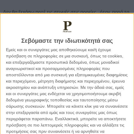
Δεν θα ξεχάσω ποτέ τις στιγμές στις πορείες, όταν, παρά τα
χημικά και τις μολότοφ, εμείς παραμείναμε αγκαλιασμένοι,
τραγουδώντας δυνατά. Εκεί γεννήθηκε ένα νέο σύνθημα:
«Έχεις σκεφτεί μήπως φοβούνται πιο πολύ την αγάπη;» Τότε
Σεβόμαστε την ιδιωτικότητά σας
καταλάβαμε πως ναι, αυτό φοβούνται… την αγάπη μας, τη
φωνή μας, την ενότητά μας. Και γι’ αυτό προσπαθούν να μας
Εμείς και οι συνεργάτες μας αποθηκεύουμε και/ή έχουμε
κάνουν να σωπάσουμε. Αλλά εκείνες οι στιγμές μας ένωσαν
πρόσβαση σε πληροφορίες σε μια συσκευή, όπως τα cookies,
και επεξεργαζόμαστε προσωπικά δεδομένα, όπως μοναδικοί
πιο πολύ, μας έκαναν οικογένεια.
αναγνωριστικοί και προσαρμοσμένες πληροφορίες που
αποστέλλονται από μια συσκευή για εξατομικευμένες διαφημίσεις
Κάθε φορά που αγκαλιάζω τους συγγενείς των θυμάτων,
και περιεχόμενο, μέτρηση διαφήμισης και περιεχομένου, έρευνα
είναι σαν να παίρνω για λίγο τον πόνο τους μέσα στα δικά
ακροατηρίου και ανάπτυξη υπηρεσιών.
Με την άδειά σας, εμείς
μου χέρια. Τους σφίγγω δυνατά, σαν να θέλω να τους
και οι συνεργάτες μας ενδέχεται να χρησιμοποιήσουμε ακριβή
δεδομένα γεωγραφικής τοποθεσίας και ταυτοποίησης μέσω
κρατήσω όρθιους, να τους πω χωρίς λόγια πως δεν είναι
σάρωσης συσκευών. Μπορείτε να κάνετε κλικ για να συναινέσετε
μόνοι. Στις αγκαλιές αυτές νιώθω το τυχαίο της ζωής, πως
στην επεξεργασία από εμάς και τους συνεργάτες μας όπως
θα μπορούσα να είμαι εγώ, οι γονείς μου…θα μπορούσαν να
περιγράφεται παραπάνω. Εναλλακτικά, μπορείτε να αποκτήσετε
είναι τα δικά σας παιδιά και οι δικοί σας αγαπημένοι
πρόσβαση σε πιο λεπτομερείς πληροφορίες και να αλλάξετε τις
άνθρωποι. Ζούμε από θαύμα, κι αυτό το θαύμα δεν μας
προτιμήσεις σας πριν συναινέσετε ή να αρνηθείτε να