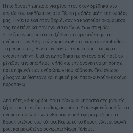
Η πιο δυνατή εμπειρία για μένα ήταν όταν βρέθηκα στο
σημείο του εγκλήματος στα Τέμπη με άλλα μέλη της ομάδας
μας. Η νύχτα εκεί ήταν βαριά, σαν να κρατούσε ακόμα μέσα
της τον πόνο και την αγωνία εκείνων των στιγμών.
Στεκόμουν μπροστά στα ξύλινα σταυρουδάκια με τα
ονόματα των 57 ψυχών, και ένιωθα το χώμα να κουβαλάει
τη μνήμη τους. Δεν ήταν απλώς ένας τόπος… ήταν μια
ανοιχτή πληγή. Εκεί αντιλήφθηκα πιο έντονα από ποτέ το
μέγεθος της απώλειας, αλλά και την ανάγκη να μη σβήσει
ποτέ η φωνή των ανθρώπων που χάθηκαν. Εκεί ένιωσα
ρίγος να με διαπερνά και η ψυχή μου ταρακουνήθηκε ακόμα
παραπάνω.
Από τότε, κάθε βράδυ που βρίσκομαι μπροστά στο μνημείο,
ξέρω πως δεν είμαι απλώς παρούσα. Δεν εκφωνώ απλώς τα
ονόματα αυτών των ανθρώπων αλλά φέρω μαζί μου το
βάρος εκείνου του τόπου. Και αυτό το βάρος γίνεται φωνή
μου, και με ωθεί να συνεχίσω Μέχρι Τέλους.