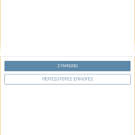
Μας αφορά
ΣΥΜΦΩΝΩ
29.07.2026, 11:20
ΠΕΡΙΣΣΟΤΕΡΕΣ ΕΠΙΛΟΓΕΣ
Η κρίση της προσδοκίας
Κάθε εποχή έχει τη δική της μεγάλη πολιτική κρίση. Άλλοτε ήταν η
κρίση της νομιμοποίησης. Άλλοτε η κρίση της
αντιπροσώπευσης...