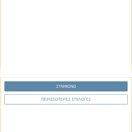
21.12.2024, 15:42
ΜΑΣ ΑΦΟΡΆ, ΤΟ ΘΈΜΑ ΤΗΣ ΗΜΈΡΑΣ
Άγιε Βασίλη…
ΣΥΜΦΩΝΩ
ΠΕΡΙΣΣΟΤΕΡΕΣ ΕΠΙΛΟΓΕΣ