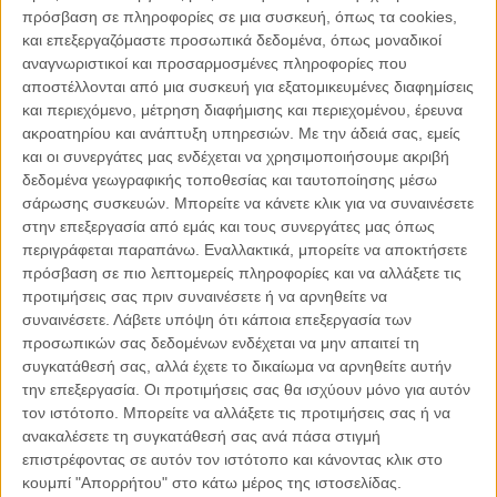
πρόσβαση σε πληροφορίες σε μια συσκευή, όπως τα cookies,
και επεξεργαζόμαστε προσωπικά δεδομένα, όπως μοναδικοί
αναγνωριστικοί και προσαρμοσμένες πληροφορίες που
αποστέλλονται από μια συσκευή για εξατομικευμένες διαφημίσεις
και περιεχόμενο, μέτρηση διαφήμισης και περιεχομένου, έρευνα
ακροατηρίου και ανάπτυξη υπηρεσιών.
Με την άδειά σας, εμείς
και οι συνεργάτες μας ενδέχεται να χρησιμοποιήσουμε ακριβή
δεδομένα γεωγραφικής τοποθεσίας και ταυτοποίησης μέσω
σάρωσης συσκευών. Μπορείτε να κάνετε κλικ για να συναινέσετε
στην επεξεργασία από εμάς και τους συνεργάτες μας όπως
περιγράφεται παραπάνω. Εναλλακτικά, μπορείτε να αποκτήσετε
πρόσβαση σε πιο λεπτομερείς πληροφορίες και να αλλάξετε τις
προτιμήσεις σας πριν συναινέσετε ή να αρνηθείτε να
συναινέσετε.
Λάβετε υπόψη ότι κάποια επεξεργασία των
26.01.2026, 15:42
προσωπικών σας δεδομένων ενδέχεται να μην απαιτεί τη
ΜΑΣ ΑΦΟΡΆ, ΤΟ ΘΈΜΑ ΤΗΣ ΗΜΈΡΑΣ
συγκατάθεσή σας, αλλά έχετε το δικαίωμα να αρνηθείτε αυτήν
Να αφήνεις τους ανθρώπους να είναι (letting
την επεξεργασία. Οι προτιμήσεις σας θα ισχύουν μόνο για αυτόν
people be)
τον ιστότοπο. Μπορείτε να αλλάξετε τις προτιμήσεις σας ή να
ανακαλέσετε τη συγκατάθεσή σας ανά πάσα στιγμή
επιστρέφοντας σε αυτόν τον ιστότοπο και κάνοντας κλικ στο
κουμπί "Απορρήτου" στο κάτω μέρος της ιστοσελίδας.