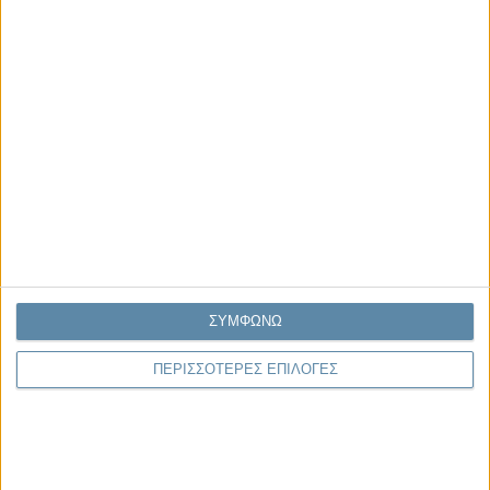
στο Propago του Γιάννη Πανούση
Μαργαρίτης Τζίμας
Ο απέναντι
Μας αφορά
Πρόσφατα
ΣΥΜΦΩΝΩ
Η κρίση της προσδοκίας
Ο Όλυμπος εντάχθηκε στον Κατάλογο Μνημείων
ΠΕΡΙΣΣΟΤΕΡΕΣ ΕΠΙΛΟΓΕΣ
Παγκόσμιας Κληρονομιάς της UNESCO
Σεισμοί Βενεζουέλας 2026: Επιτόπια Διερεύνηση,
Τεκμηρίωση και Διδάγματα