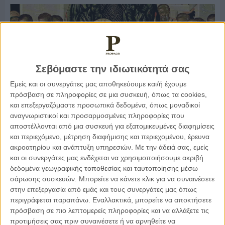
Σεβόμαστε την ιδιωτικότητά σας
Εμείς και οι συνεργάτες μας αποθηκεύουμε και/ή έχουμε
πρόσβαση σε πληροφορίες σε μια συσκευή, όπως τα cookies,
και επεξεργαζόμαστε προσωπικά δεδομένα, όπως μοναδικοί
αναγνωριστικοί και προσαρμοσμένες πληροφορίες που
αποστέλλονται από μια συσκευή για εξατομικευμένες διαφημίσεις
και περιεχόμενο, μέτρηση διαφήμισης και περιεχομένου, έρευνα
14.08.2021, 9:34
ακροατηρίου και ανάπτυξη υπηρεσιών.
Με την άδειά σας, εμείς
ΕΛΛΆΔΑ, ΤΟ ΘΈΜΑ ΤΗΣ ΗΜΈΡΑΣ
και οι συνεργάτες μας ενδέχεται να χρησιμοποιήσουμε ακριβή
Μητροπολίτης Βαρνάβας: Η Παναγία είναι η μάνα
δεδομένα γεωγραφικής τοποθεσίας και ταυτοποίησης μέσω
μας και η παρηγοριά μας
σάρωσης συσκευών. Μπορείτε να κάνετε κλικ για να συναινέσετε
στην επεξεργασία από εμάς και τους συνεργάτες μας όπως
περιγράφεται παραπάνω. Εναλλακτικά, μπορείτε να αποκτήσετε
πρόσβαση σε πιο λεπτομερείς πληροφορίες και να αλλάξετε τις
προτιμήσεις σας πριν συναινέσετε ή να αρνηθείτε να