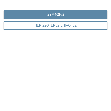
06.04.2021, 7:16
ΕΛΛΆΔΑ, ΤΟ ΘΈΜΑ ΤΗΣ ΗΜΈΡΑΣ
ΣΥΜΦΩΝΩ
Ρωμανός: Εργαλειοποιούν την κόπωση με fake
news
ΠΕΡΙΣΣΟΤΕΡΕΣ ΕΠΙΛΟΓΕΣ
«
Προηγούμενη
1
2
3
4
5
6
7
Επόμενη
»
Παρεμβάσεις
Κέλλυ Καμπάκη
Κέλλυ Καμπάκη: Η μαμά της Έμμας