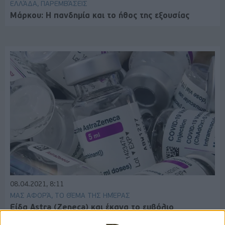
ΕΛΛΆΔΑ, ΠΑΡΕΜΒΆΣΕΙΣ
Μάρκου: Η πανδημία και το ήθος της εξουσίας
08.04.2021, 8:11
ΜΑΣ ΑΦΟΡΆ, ΤΟ ΘΈΜΑ ΤΗΣ ΗΜΈΡΑΣ
Είδα Astra (Zeneca) και έκανα το εμβόλιο