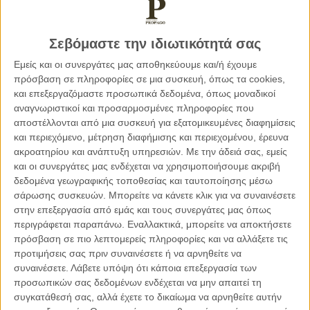
Σεβόμαστε την ιδιωτικότητά σας
Εμείς και οι συνεργάτες μας αποθηκεύουμε και/ή έχουμε
πρόσβαση σε πληροφορίες σε μια συσκευή, όπως τα cookies,
και επεξεργαζόμαστε προσωπικά δεδομένα, όπως μοναδικοί
αναγνωριστικοί και προσαρμοσμένες πληροφορίες που
αποστέλλονται από μια συσκευή για εξατομικευμένες διαφημίσεις
και περιεχόμενο, μέτρηση διαφήμισης και περιεχομένου, έρευνα
ακροατηρίου και ανάπτυξη υπηρεσιών.
Με την άδειά σας, εμείς
και οι συνεργάτες μας ενδέχεται να χρησιμοποιήσουμε ακριβή
δεδομένα γεωγραφικής τοποθεσίας και ταυτοποίησης μέσω
σάρωσης συσκευών. Μπορείτε να κάνετε κλικ για να συναινέσετε
08.04.2021, 8:05
στην επεξεργασία από εμάς και τους συνεργάτες μας όπως
περιγράφεται παραπάνω. Εναλλακτικά, μπορείτε να αποκτήσετε
ΕΛΛΆΔΑ, ΤΟ ΘΈΜΑ ΤΗΣ ΗΜΈΡΑΣ
πρόσβαση σε πιο λεπτομερείς πληροφορίες και να αλλάξετε τις
Παπαδημούλης: Φταίει μόνο η πανδημία ή και η
προτιμήσεις σας πριν συναινέσετε ή να αρνηθείτε να
κυβέρνηση;
συναινέσετε.
Λάβετε υπόψη ότι κάποια επεξεργασία των
προσωπικών σας δεδομένων ενδέχεται να μην απαιτεί τη
συγκατάθεσή σας, αλλά έχετε το δικαίωμα να αρνηθείτε αυτήν