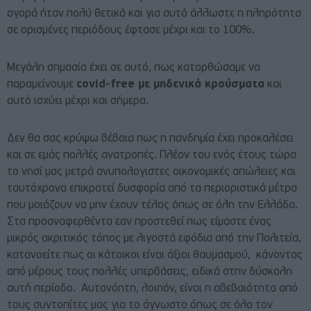
αγορά ήταν πολύ θετικά και για αυτό άλλωστε η πληρότητα
σε ορισμένες περιόδους έφτασε μέχρι και το 100%.
Μεγάλη σημασία έχει σε αυτό, πως κατορθώσαμε να
παραμείνουμε
covid-free με μηδενικά κρούσματα
και
αυτό ισχύει μέχρι και σήμερα.
Δεν θα σας κρύψω βέβαια πως η πανδημία έχει προκαλέσει
και σε εμάς πολλές ανατροπές. Πλέον του ενός έτους τώρα
το νησί μας μετρά ανυπολογιστες οικονομικές απώλειες και
ταυτόχρονα επικρατεί δυσφορία από τα περιοριστικά μέτρα
που μοιάζουν να μην έχουν τέλος όπως σε όλη την Ελλάδα.
Στα προαναφερθέντα εαν προστεθεί πως είμαστε ένας
μικρός ακριτικός τόπος με λιγοστά εφόδια από την Πολιτεία,
κατανοείτε πως οι κάτοικοι είναι άξιοι θαυμασμού, κάνοντας
από μέρους τους πολλές υπερβάσεις, ειδικά στην δύσκολη
αυτή περίοδο. Αυτονόητη, λοιπόν, είναι η αβεβαιότητα από
τους συντοπίτες μας για το άγνωστο όπως σε όλο τον