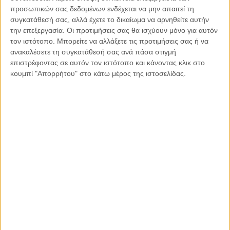
Η “αιχμή του δόρατος” στην προσπάθεια μας αυτή είναι,
προσωπικών σας δεδομένων ενδέχεται να μην απαιτεί τη
επιπλέον της ποιότητας και της ασφάλειας, το απαράμιλλο
συγκατάθεσή σας, αλλά έχετε το δικαίωμα να αρνηθείτε αυτήν
φυσικό κάλλος, οι εξωτικές παραλίες, η δυνατότητα
την επεξεργασία. Οι προτιμήσεις σας θα ισχύουν μόνο για αυτόν
τον ιστότοπο. Μπορείτε να αλλάξετε τις προτιμήσεις σας ή να
εξερεύνησης στα 24 νησάκια των Λειψών, η αυθεντική
ανακαλέσετε τη συγκατάθεσή σας ανά πάσα στιγμή
τοπική κουζίνα, η γραφικότητα του χωριού μας, οι
επιστρέφοντας σε αυτόν τον ιστότοπο και κάνοντας κλικ στο
αναζωογονητικές δραστηριότητες και… το χαμόγελο των
κουμπί "Απορρήτου" στο κάτω μέρος της ιστοσελίδας.
κατοίκων!
Χωρίς υπερβολή, οι Λειψοί μπορούν να αποτελέσουν το
καλύτερο διάλειμμα για όλους, από το βαρύ ψυχολογικό
κλίμα της εποχής.
Ο Φώτης Μάγγος είναι Δήμαρχος Λειψών
Κοινοποιήστε:
Facebook
X
LinkedIn
WhatsApp
Εκτύπωση