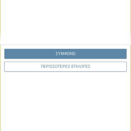
Μας αφορά
ΣΥΜΦΩΝΩ
29.07.2026, 11:20
Η κρίση της προσδοκίας
ΠΕΡΙΣΣΟΤΕΡΕΣ ΕΠΙΛΟΓΕΣ
Κάθε εποχή έχει τη δική της μεγάλη πολιτική κρίση. Άλλοτε ήταν η
κρίση της νομιμοποίησης. Άλλοτε η κρίση της
αντιπροσώπευσης...
Παρεμβάσεις