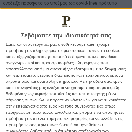
ανέδειξε πρόσφατα το νησί μας ως covid-free πρότυπο
προορισμού. Όλα αυτά μας κάνουν να αισιοδοξούμε πως η
τουριστική σεζόν θα είναι καλύτερη από την περσινή και θα
μπορέσουμε να ανακτήσουμε ένα μεγάλο μερίδιο σε σχέση με
τις επιδόσεις του 2019.
Σεβόμαστε την ιδιωτικότητά σας
Εμείς και οι συνεργάτες μας αποθηκεύουμε και/ή έχουμε
Αυτή τη στιγμή, όλοι αντιλαμβανόμαστε το αυξημένο
πρόσβαση σε πληροφορίες σε μια συσκευή, όπως τα cookies,
ενδιαφέρον από το εξωτερικό για διακοπές στην Ελλάδα που
και επεξεργαζόμαστε προσωπικά δεδομένα, όπως μοναδικοί
δύναται να μετουσιωθεί σε κρατήσεις αν επιμείνουμε σε
αναγνωριστικοί και προσαρμοσμένες πληροφορίες που
αποστέλλονται από μια συσκευή για εξατομικευμένες διαφημίσεις
εθνικό επίπεδο σε μια πειθαρχημένη και υπεύθυνη στάση
και περιεχόμενο, μέτρηση διαφήμισης και περιεχομένου, έρευνα
ώστε οι εμβολιασμοί να… προλάβουν από φέτος να
ακροατηρίου και ανάπτυξη υπηρεσιών.
Με την άδειά σας, εμείς
εξελιχθούν σε «τονωτική ένεση» για τον τουρισμό και τις
και οι συνεργάτες μας ενδέχεται να χρησιμοποιήσουμε ακριβή
τοπικές οικονομίες μας. Αν μη τι άλλο, οι Λειψοί
δεδομένα γεωγραφικής τοποθεσίας και ταυτοποίησης μέσω
αποδεικνύουν πως παρά την ακριτική τοποθεσία και τα
σάρωσης συσκευών. Μπορείτε να κάνετε κλικ για να συναινέσετε
λιγοστά εφόδια που τους διαθέτει η Πολιτεία, μπορεί ακόμη
στην επεξεργασία από εμάς και τους συνεργάτες μας όπως
και ένας μικρός νησιωτικός τόπος να κάνει τη διαφορά και
περιγράφεται παραπάνω. Εναλλακτικά, μπορείτε να αποκτήσετε
πρόσβαση σε πιο λεπτομερείς πληροφορίες και να αλλάξετε τις
να δώσει το στίγμα του. Παγκοσμίως.
προτιμήσεις σας πριν συναινέσετε ή να αρνηθείτε να
συναινέσετε.
Λάβετε υπόψη ότι κάποια επεξεργασία των