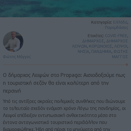
Κατηγορία:
Ελλάδα
,
Παρεμβάσεις
Ετικέτες:
COVID FREE
,
ΔΗΜΑΡΧΟΣ
,
ΔΗΜΑΡΧΟΣ
ΛΕΙΨΩΝ
,
ΚΟΡΩΝΟΙΟΣ
,
ΛΕΙΨΟΙ
,
ΝΗΣΙΑ
,
ΠΑΝΔΗΜΙΑ
,
ΦΩΤΗΣ
Φώτης Μάγγος
ΜΑΓΓΟΣ
Ο δήμαρχος Λειψών στο Propago: Αισιοδοξούμε πως
η τουριστική σεζόν θα είναι καλύτερη από την
περσινή
Υπό τις αντίξοες ακραίες πολεμικές συνθήκες που βιώνουμε
το τελευταίο σχεδόν ενάμιση χρόνο λόγω της πανδημίας, οι
Λειψοί επέδειξαν εντυπωσιακή ανθεκτικότητα μέσα στο
έντονα ανταγωνιστικό τουριστικό περιβάλλον που
διαμορφώθηκε. Ήδη από πέρσι τα μηνύματα από την