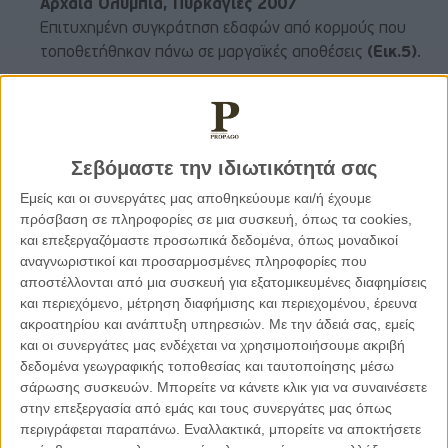
Αρχαία Ολυμπία, Πυρκαγιές 2007
Επιτυχημένη συγκράτηση εδαφών από κορμούς που
τοποθετήθηκαν πάνω σε μαργαϊκές αποθέσεις
(Εικ.5)
.
Εικ. 5.
Επιτυχής Συγκράτηση εδάφους με κορμούς στην
Αρχαία Ολυμπία
Σεβόμαστε την ιδιωτικότητά σας
ΠΕΡΙΠΤΩΣΗ 6: Κρόνιος Λόφος, Αρχαία Ολυμπία,
Εμείς και οι συνεργάτες μας αποθηκεύουμε και/ή έχουμε
Πυρκαγιές 2007
πρόσβαση σε πληροφορίες σε μια συσκευή, όπως τα cookies,
Εδαφική μάζα και κορμοί προστασίας, παρασύρθηκαν
και επεξεργαζόμαστε προσωπικά δεδομένα, όπως μοναδικοί
αναγνωριστικοί και προσαρμοσμένες πληροφορίες που
όλα μαζί προς τα κατάντη, επιφέροντας μεγάλες
αποστέλλονται από μια συσκευή για εξατομικευμένες διαφημίσεις
αλλοιώσεις στο προστατευόμενο μνημείο
(Εικ.6)
.
και περιεχόμενο, μέτρηση διαφήμισης και περιεχομένου, έρευνα
ακροατηρίου και ανάπτυξη υπηρεσιών.
Με την άδειά σας, εμείς
και οι συνεργάτες μας ενδέχεται να χρησιμοποιήσουμε ακριβή
Εικ. 6.
Καταστροφή κορμών προστασίας στην Αρχαία
δεδομένα γεωγραφικής τοποθεσίας και ταυτοποίησης μέσω
Ολυμπία
σάρωσης συσκευών. Μπορείτε να κάνετε κλικ για να συναινέσετε
στην επεξεργασία από εμάς και τους συνεργάτες μας όπως
ΠΕΡΙΠΤΩΣΗ 7: Λάερμα Ρόδος, Πυρκαγιές 2008
περιγράφεται παραπάνω. Εναλλακτικά, μπορείτε να αποκτήσετε
Κορμοί που τοποθετήθηκαν στις απότομες πλαγιές του