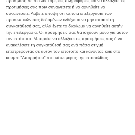
πρόσβαση σε πιο λεπτομερείς πληροφορίες και να αλλάξετε τις
Άγριου Φλύσχη του σχηματισμού Λάερμα,
προτιμήσεις σας πριν συναινέσετε ή να αρνηθείτε να
συναινέσετε.
Λάβετε υπόψη ότι κάποια επεξεργασία των
παρασύρθηκαν και στην συνέχεια κάηκαν από την
προσωπικών σας δεδομένων ενδέχεται να μην απαιτεί τη
πρόσφατη πυρκαγιά (Ιούλιος 2023), αφήνοντας ένα
συγκατάθεσή σας, αλλά έχετε το δικαίωμα να αρνηθείτε αυτήν
εντυπωσιακό σκηνικό με ανοιχτόχρωμες ραβδώσεις στο
την επεξεργασία. Οι προτιμήσεις σας θα ισχύουν μόνο για αυτόν
μαύρο πρανές
(Εικ.7)
.
τον ιστότοπο. Μπορείτε να αλλάξετε τις προτιμήσεις σας ή να
ανακαλέσετε τη συγκατάθεσή σας ανά πάσα στιγμή
επιστρέφοντας σε αυτόν τον ιστότοπο και κάνοντας κλικ στο
Εικ. 7.
Άστοχη τοποθέτηση κορμών στην περιοχή Λάερμα
κουμπί "Απορρήτου" στο κάτω μέρος της ιστοσελίδας.
Ρόδου
ΠΕΡΙΠΤΩΣΗ 8: Αγία Άννα, Εύβοια, Πυρκαγιές 2021
Κορμοί τοποθετήθηκαν σε επίπεδο οριζόντιο
έδαφος
(Εικ.8)
, όπου δεν υπάρχει διάβρωση, καθώς σε
τέτοιες μηδενικές σχεδόν κλίσεις δεν υπάρχει μεταφορά
στερεοπαροχής.
Εικ. 8.
Άστοχη τοποθέτηση κορμών στην Αγία Άννα