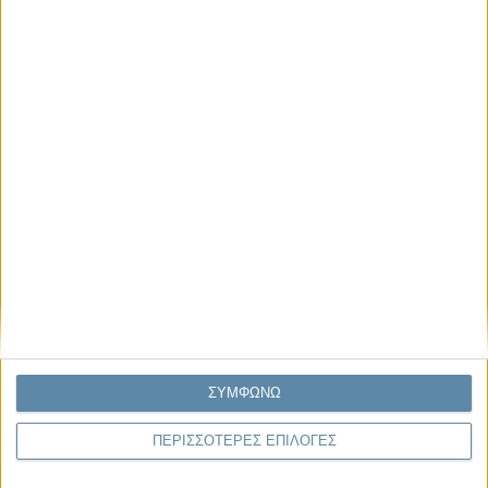
26.07.2026, 11:29
Ο Όλυμπος εντάχθηκε στον Κατάλογο Μνημείων
Παγκόσμιας Κληρονομιάς της UNESCO
Η UNESCO ανακοίνωσε την ένταξη του Ολύμπου στον Κατάλογο
Μνημείων Παγκόσμιας Κληρονομιάς, έπειτα από ομόφωνη απόφαση της
48ης Συνόδου της..
ΣΥΜΦΩΝΩ
ΠΕΡΙΣΣΟΤΕΡΕΣ ΕΠΙΛΟΓΕΣ