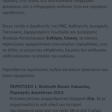
περιοχές, στις οποίες είτε εκδηλώθηκαν πλημμυρικά
φαινόμενα, είτε ο πλημμυρικός κίνδυνος ήταν και παραμένει
υψηλότατος.
Όπως τονίζει ο Διευθυντής του ΠΜΣ, Καθηγητής Δυναμικής,
Τεκτονικης, Εφαρμοσμένης Γεωλογίας και Διαχείρισης
Φυσικών Καταστροφών
Ευθύμης Λέκκας
, σε κάποιες
περιπτώσεις εφαρμόστηκαν επιτυχημένες παρεμβάσεις, ενώ
σε άλλες τα μέτρα που ελήφθησαν, όχι μόνο δεν απέδωσαν,
αλλά ενίσχυσαν το επίπεδο του κινδύνου.
Παρατίθενται περιπτώσεις καλών και κακών πρακτικών που
έχουν εφαρμοστεί:
ΠΕΡΙΠΤΩΣΗ 1: Νεάπολη Βοιών Λακωνίας,
Πυρκαγιές Αυγούστου 2015
Κατασκευάστηκε αναρρυθμιστική δεξαμενή
(Εικ. 1)
με
συρματοκιβώτια από υλικά του ποταμού
που διέρχεται μέσα από την πόλη. Μετά από 2 μήνες