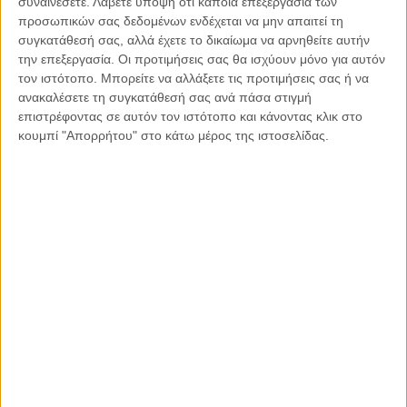
συναινέσετε.
Λάβετε υπόψη ότι κάποια επεξεργασία των
Διατροφική ασπίδα κατά του καρκίνου
προσωπικών σας δεδομένων ενδέχεται να μην απαιτεί τη
συγκατάθεσή σας, αλλά έχετε το δικαίωμα να αρνηθείτε αυτήν
την επεξεργασία. Οι προτιμήσεις σας θα ισχύουν μόνο για αυτόν
τον ιστότοπο. Μπορείτε να αλλάξετε τις προτιμήσεις σας ή να
ανακαλέσετε τη συγκατάθεσή σας ανά πάσα στιγμή
επιστρέφοντας σε αυτόν τον ιστότοπο και κάνοντας κλικ στο
κουμπί "Απορρήτου" στο κάτω μέρος της ιστοσελίδας.
25.11.2021, 20:25
ΠΑΡΕΜΒΆΣΕΙΣ, ΤΟ ΘΈΜΑ ΤΗΣ ΗΜΈΡΑΣ
Η μάχη με τον καρκίνο και η κατάθλιψη – Η
περιπέτεια της σπάνιας ασθένειας