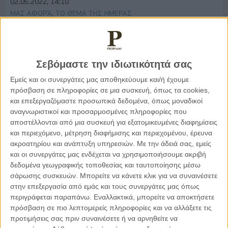
02.05.2022, 14:10
ΜΑΣ ΑΦΟΡΆ, ΤΟ ΘΈΜΑ ΤΗΣ ΗΜΈΡΑΣ
Η πρόληψη ως ασπίδα κατά του Κακοήθους
Μελανώματος
Σεβόμαστε την ιδιωτικότητά σας
Εμείς και οι συνεργάτες μας αποθηκεύουμε και/ή έχουμε
πρόσβαση σε πληροφορίες σε μια συσκευή, όπως τα cookies,
και επεξεργαζόμαστε προσωπικά δεδομένα, όπως μοναδικοί
αναγνωριστικοί και προσαρμοσμένες πληροφορίες που
αποστέλλονται από μια συσκευή για εξατομικευμένες διαφημίσεις
και περιεχόμενο, μέτρηση διαφήμισης και περιεχομένου, έρευνα
ακροατηρίου και ανάπτυξη υπηρεσιών.
Με την άδειά σας, εμείς
και οι συνεργάτες μας ενδέχεται να χρησιμοποιήσουμε ακριβή
δεδομένα γεωγραφικής τοποθεσίας και ταυτοποίησης μέσω
σάρωσης συσκευών. Μπορείτε να κάνετε κλικ για να συναινέσετε
στην επεξεργασία από εμάς και τους συνεργάτες μας όπως
περιγράφεται παραπάνω. Εναλλακτικά, μπορείτε να αποκτήσετε
03.02.2022, 21:07
πρόσβαση σε πιο λεπτομερείς πληροφορίες και να αλλάξετε τις
ΜΑΣ ΑΦΟΡΆ, ΤΟ ΘΈΜΑ ΤΗΣ ΗΜΈΡΑΣ
προτιμήσεις σας πριν συναινέσετε ή να αρνηθείτε να