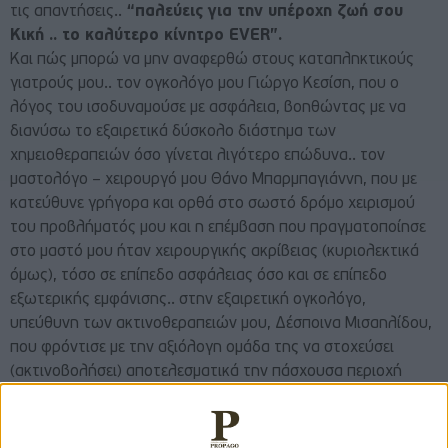
τις απαντήσεις..
“παλεύεις για την υπέροχη ζωή σου
Κική .. το καλύτερο κίνητρο EVER”.
Και πώς μπορώ να μην αναφερθώ στους καταπληκτικούς
γιατρούς μου.. τον ογκολόγο μου Γιώργο Κεσίση, που ο
λόγος του ισοδυναμούσε με ασφάλεια, βοηθώντας με να
διανύσω το εξαιρετικά δύσκολο διάστημα των
χημειοθεραπειών όσο γίνεται λιγότερο επώδυνα.. τον
μαστολόγο – χειρουργό μου Θάνο Μπαρμπαγιάννη, που με
κατεύθυνε γρήγορα και ορθά στο σωστό δρόμο χειρισμού
του προβλήματός μου και η επέμβαση που πραγματοποίησε
στο μαστό μου ήταν χειρουργικής ακρίβειας (κυριολεκτικά
όμως), τόσο σε επίπεδο ασφάλειας όσο και σε επίπεδο
εξωτερικής εμφάνισης.. στην εξαιρετική ογκολόγο,
υπεύθυνη των ακτινοθεραπειών μου, Δέσποινα Μισαηλίδου,
που φρόντισε με την αξιόλογη ομάδα της να στοχεύσει
(ακτινοβολήσει) αποτελεσματικά την πάσχουσα περιοχή
μου… και φυσικά το νοσηλευτικό προσωπικό, τόσο στην
κλινική του Αγίου Λουκά όσο και στο Διαβαλκανικό Κέντρο
Θεσσαλονίκης που στάθηκαν δίπλα μου με υπομονή κι