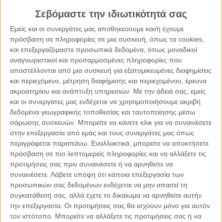
αγάπη, υπενθυμίζοντάς μου πως
στο τέλος θα νικήσω
Σεβόμαστε την ιδιωτικότητά σας
εγώ!
Εμείς και οι συνεργάτες μας αποθηκεύουμε και/ή έχουμε
Άρχισα, λοιπόν, να βγαίνω σιγά σιγά (θέλει χρόνο το σώμα κι
πρόσβαση σε πληροφορίες σε μια συσκευή, όπως τα cookies,
η ψυχή ώστε να επανέλθουν) από τα συντρίμμια .. μαθαίνω
και επεξεργαζόμαστε προσωπικά δεδομένα, όπως μοναδικοί
να αγκαλιάζω τον εαυτό μου περισσότερο, παίρνω με το
αναγνωριστικοί και προσαρμοσμένες πληροφορίες που
μέρος μου τις αδυναμίες μου (όχι απέναντι), είναι οκ που δεν
αποστέλλονται από μια συσκευή για εξατομικευμένες διαφημίσεις
και περιεχόμενο, μέτρηση διαφήμισης και περιεχομένου, έρευνα
έχω πάντα δίκιο, λέω ΚΑΙ όχι στις διαθέσεις των άλλων που
ακροατηρίου και ανάπτυξη υπηρεσιών.
Με την άδειά σας, εμείς
θέλουν να με ορίσουν, παραδέχομαι τα συναισθήματά μου
και οι συνεργάτες μας ενδέχεται να χρησιμοποιήσουμε ακριβή
χωρίς φόβο και πάθος, έχω λιγότερο ενδιαφέρον για τα
δεδομένα γεωγραφικής τοποθεσίας και ταυτοποίησης μέσω
μεγαλόπνοα σχέδια αλλά τρελή δίψα για το σήμερα, το
σάρωσης συσκευών. Μπορείτε να κάνετε κλικ για να συναινέσετε
τώρα! Δεν ξέρω πώς να το χαρακτηρίσω όλο αυτό αλλά
στην επεξεργασία από εμάς και τους συνεργάτες μας όπως
είναι ΥΠΕΡΟΧΟ!! Και όσο πιστεύεις σε κάτι, ο,τιδήποτε, τόσο
περιγράφεται παραπάνω. Εναλλακτικά, μπορείτε να αποκτήσετε
θα αντλείς δύναμη και θα πορεύεσαι με τον τρόπο που
πρόσβαση σε πιο λεπτομερείς πληροφορίες και να αλλάξετε τις
προτιμήσεις σας πριν συναινέσετε ή να αρνηθείτε να
επιθυμείς. Προσωπικά πιστεύω στη βαθιά αγάπη και σε έναν
συναινέσετε.
Λάβετε υπόψη ότι κάποια επεξεργασία των
κόσμο αλληλέγγυο, όπου η καλοσύνη θα είναι τρόπος ζωής!
προσωπικών σας δεδομένων ενδέχεται να μην απαιτεί τη
συγκατάθεσή σας, αλλά έχετε το δικαίωμα να αρνηθείτε αυτήν
#cancersurvivor #togetherwecan
την επεξεργασία. Οι προτιμήσεις σας θα ισχύουν μόνο για αυτόν
Κοινοποιήστε:
τον ιστότοπο. Μπορείτε να αλλάξετε τις προτιμήσεις σας ή να