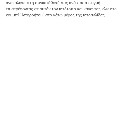
ανακαλέσετε τη συγκατάθεσή σας ανά πάσα στιγμή
επιστρέφοντας σε αυτόν τον ιστότοπο και κάνοντας κλικ στο
Facebook
X
LinkedIn
WhatsApp
κουμπί "Απορρήτου" στο κάτω μέρος της ιστοσελίδας.
Εκτύπωση
ΤΟ ΘΕΜΑ
ΤΗΣ ΗΜΈΡΑΣ
Διαβάστε περισσότερα: