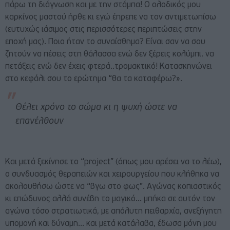
πάρω τη διάγνωση και με την στάμπα! Ο ολοδικός μου
καρκίνος μαστού ήρθε κι εγώ έπρεπε να τον αντιμετωπίσω
(ευτυχώς ιάσιμος στις περισσότερες περιπτώσεις στην
εποχή μας). Ποιο ήταν το συναίσθημα? Είναι σαν να σου
ζητούν να πέσεις στη θάλασσα ενώ δεν ξέρεις κολύμπι, να
πετάξεις ενώ δεν έχεις φτερά..τρομακτικό! Κατασκηνώνει
στο κεφάλι σου το ερώτημα “θα τα καταφέρω?».
Θέλει χρόνο το σώμα κι η ψυχή ώστε να
επανέλθουν
Και μετά ξεκίνησε το “project” (όπως μου αρέσει να το λέω),
ο συνδυασμός θεραπειών και χειρουργείου που κλήθηκα να
ακολουθήσω ώστε να “βγω στο φως”. Αγώνας κοπιαστικός
κι επώδυνος αλλά συνέβη το μαγικό… μπήκα σε αυτόν τον
αγώνα τόσο στρατιωτικά, με απόλυτη πειθαρχία, ανεξήγητη
υπομονή και δύναμη… και μετά κατάλαβα, έδωσα μόνη μου