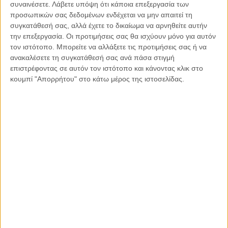
συναινέσετε.
Λάβετε υπόψη ότι κάποια επεξεργασία των
Κι εμένα μου χάρισα λίγα ακόμη μηνύματα του ,πολύτιμο
προσωπικών σας δεδομένων ενδέχεται να μην απαιτεί τη
θησαυρό…
συγκατάθεσή σας, αλλά έχετε το δικαίωμα να αρνηθείτε αυτήν
την επεξεργασία. Οι προτιμήσεις σας θα ισχύουν μόνο για αυτόν
τον ιστότοπο. Μπορείτε να αλλάξετε τις προτιμήσεις σας ή να
Δεν πειράζει που ήμουν πονηρούλα μαμά όπως είπε …
ανακαλέσετε τη συγκατάθεσή σας ανά πάσα στιγμή
επιστρέφοντας σε αυτόν τον ιστότοπο και κάνοντας κλικ στο
κουμπί "Απορρήτου" στο κάτω μέρος της ιστοσελίδας.
Γιατί έκτοτε το κινητό μου δεν ξαναχτύπησε πότε
γράφοντας …Αλεξανδράκος.
Ο Κήπος των ευχών του Αλέξανδρου.
Στις 24 και 25 Ιουνίου από τις 10:00 έως τις 22:00 στην
Χαλκίδα στην αίθουσα Αριστοτέλης του Δημαρχείου, στην
παραλία της Χαλκίδας θα πραγματοποιηθεί η φιλανθρωπική
εκδήλωση για την ενίσχυση του συλλόγου μας για παιδιά με
νεοπλασματικές οι άλλες σοβαρές για την υγεία τους
ασθένειες Να θυμάσαι θα ξαναβγεί ο ήλιος Αλέξανδρος , Ο
κήπος των ευχών του Αλέξανδρου 2023.