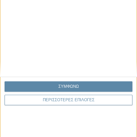
04.08.2026, 11:30
Στην εποχή της κατανόησης της πληροφορίας
Ζούμε σε μια παράδοξη εποχή. Ποτέ άλλοτε στην ιστορία της
ανθρωπότητας δεν είχαμε πρόσβαση σε τόση πληροφορία. Μέσα σε
λίγα..
ΣΥΜΦΩΝΩ
ΠΕΡΙΣΣΟΤΕΡΕΣ ΕΠΙΛΟΓΕΣ
Παρεμβάσεις
Κέλλυ Καμπάκη
Κέλλυ Καμπάκη: Η μαμά της Έμμας
γράφει για την “ισόβια καταδίκη
της”