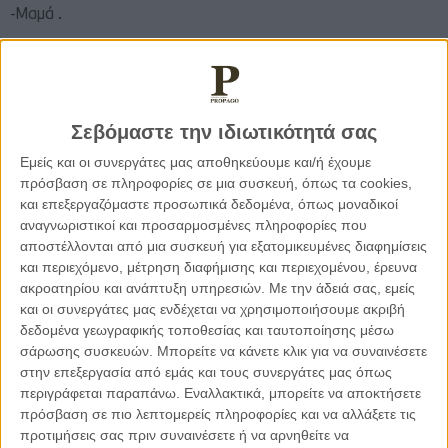
-Μαμά .
-Έλα καρδιά μου .
-Έλα εδώ μαμά .Έλα εδώ.
Σεβόμαστε την ιδιωτικότητά σας
Εμείς και οι συνεργάτες μας αποθηκεύουμε και/ή έχουμε
Απαγορεύονται τα κινητά Αλέξανδρε ακούστηκε μια φωνή …
πρόσβαση σε πληροφορίες σε μια συσκευή, όπως τα cookies,
Και του το πήρε .
και επεξεργαζόμαστε προσωπικά δεδομένα, όπως μοναδικοί
αναγνωριστικοί και προσαρμοσμένες πληροφορίες που
αποστέλλονται από μια συσκευή για εξατομικευμένες διαφημίσεις
Έτσι έπρεπε.
και περιεχόμενο, μέτρηση διαφήμισης και περιεχομένου, έρευνα
ακροατηρίου και ανάπτυξη υπηρεσιών.
Με την άδειά σας, εμείς
και οι συνεργάτες μας ενδέχεται να χρησιμοποιήσουμε ακριβή
Τα κινητά απαγορεύονται.
δεδομένα γεωγραφικής τοποθεσίας και ταυτοποίησης μέσω
σάρωσης συσκευών. Μπορείτε να κάνετε κλικ για να συναινέσετε
Δεν μετανιώνω που αθέτησα τον κανόνα όμως .
στην επεξεργασία από εμάς και τους συνεργάτες μας όπως
περιγράφεται παραπάνω. Εναλλακτικά, μπορείτε να αποκτήσετε
πρόσβαση σε πιο λεπτομερείς πληροφορίες και να αλλάξετε τις
Τον βοήθησε τόσο, αυτή η επαφή .
προτιμήσεις σας πριν συναινέσετε ή να αρνηθείτε να