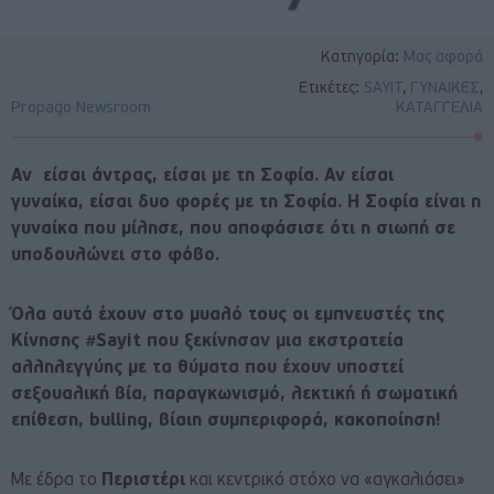
Κατηγορία:
Μας αφορά
Ετικέτες:
SAYIT
,
ΓΥΝΑΙΚΕΣ
,
Propago Newsroom
ΚΑΤΑΓΓΕΛΙΑ
Αν είσαι άντρας, είσαι με τη Σοφία. Αν είσαι
γυναίκα, είσαι δυο φορές με τη Σοφία. Η Σοφία είναι η
γυναίκα που μίλησε, που αποφάσισε ότι η σιωπή σε
υποδουλώνει στο φόβο.
Όλα αυτά έχουν στο μυαλό τους οι εμπνευστές της
Κίνησης
#
Sayit που ξεκίνησαν μια εκστρατεία
αλληλεγγύης με τα θύματα που έχουν υποστεί
σεξουαλική βία, παραγκωνισμό, λεκτική
ή
σωματική
επίθεση, b
ul
ling, βίαιη συμπεριφορά, κακοποίηση!
Με έδρα το
Περιστέρι
και κεντρικό στόχο να «αγκαλιάσει»