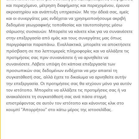
και περιεχόμενο, μέτρηση διαφήμισης και περιεχομένου, έρευνα
ακροατηρίου και ανάπτυξη υπηρεσιών.
Με την άδειά σας, εμείς
Facebook
X
LinkedIn
WhatsApp
και οι συνεργάτες μας ενδέχεται να χρησιμοποιήσουμε ακριβή
δεδομένα γεωγραφικής τοποθεσίας και ταυτοποίησης μέσω
Εκτύπωση
σάρωσης συσκευών. Μπορείτε να κάνετε κλικ για να συναινέσετε
στην επεξεργασία από εμάς και τους συνεργάτες μας όπως
περιγράφεται παραπάνω. Εναλλακτικά, μπορείτε να αποκτήσετε
πρόσβαση σε πιο λεπτομερείς πληροφορίες και να αλλάξετε τις
προτιμήσεις σας πριν συναινέσετε ή να αρνηθείτε να
Διαβάστε περισσότερα:
συναινέσετε.
Λάβετε υπόψη ότι κάποια επεξεργασία των
προσωπικών σας δεδομένων ενδέχεται να μην απαιτεί τη
συγκατάθεσή σας, αλλά έχετε το δικαίωμα να αρνηθείτε αυτήν
την επεξεργασία. Οι προτιμήσεις σας θα ισχύουν μόνο για αυτόν
τον ιστότοπο. Μπορείτε να αλλάξετε τις προτιμήσεις σας ή να
ανακαλέσετε τη συγκατάθεσή σας ανά πάσα στιγμή
επιστρέφοντας σε αυτόν τον ιστότοπο και κάνοντας κλικ στο
κουμπί "Απορρήτου" στο κάτω μέρος της ιστοσελίδας.