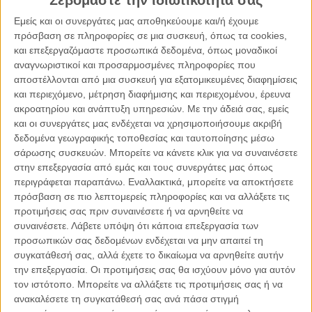
Σεβόμαστε την ιδιωτικότητά σας
18.05.2022, 21:35
ΕΛΛΆΔΑ, ΤΟ ΘΈΜΑ ΤΗΣ ΗΜΈΡΑΣ
Εμείς και οι συνεργάτες μας αποθηκεύουμε και/ή έχουμε
Οι γυναίκες στη Ναυτιλία
πρόσβαση σε πληροφορίες σε μια συσκευή, όπως τα cookies,
και επεξεργαζόμαστε προσωπικά δεδομένα, όπως μοναδικοί
αναγνωριστικοί και προσαρμοσμένες πληροφορίες που
αποστέλλονται από μια συσκευή για εξατομικευμένες διαφημίσεις
και περιεχόμενο, μέτρηση διαφήμισης και περιεχομένου, έρευνα
ακροατηρίου και ανάπτυξη υπηρεσιών.
Με την άδειά σας, εμείς
και οι συνεργάτες μας ενδέχεται να χρησιμοποιήσουμε ακριβή
δεδομένα γεωγραφικής τοποθεσίας και ταυτοποίησης μέσω
σάρωσης συσκευών. Μπορείτε να κάνετε κλικ για να συναινέσετε
στην επεξεργασία από εμάς και τους συνεργάτες μας όπως
περιγράφεται παραπάνω. Εναλλακτικά, μπορείτε να αποκτήσετε
πρόσβαση σε πιο λεπτομερείς πληροφορίες και να αλλάξετε τις
προτιμήσεις σας πριν συναινέσετε ή να αρνηθείτε να
συναινέσετε.
Λάβετε υπόψη ότι κάποια επεξεργασία των
προσωπικών σας δεδομένων ενδέχεται να μην απαιτεί τη
συγκατάθεσή σας, αλλά έχετε το δικαίωμα να αρνηθείτε αυτήν
27.03.2022, 21:25
την επεξεργασία. Οι προτιμήσεις σας θα ισχύουν μόνο για αυτόν
τον ιστότοπο. Μπορείτε να αλλάξετε τις προτιμήσεις σας ή να
ΕΛΛΆΔΑ, ΤΟ ΘΈΜΑ ΤΗΣ ΗΜΈΡΑΣ
ανακαλέσετε τη συγκατάθεσή σας ανά πάσα στιγμή
Γυναίκες στη φυλακή και στην αμείλικτη κοινωνική