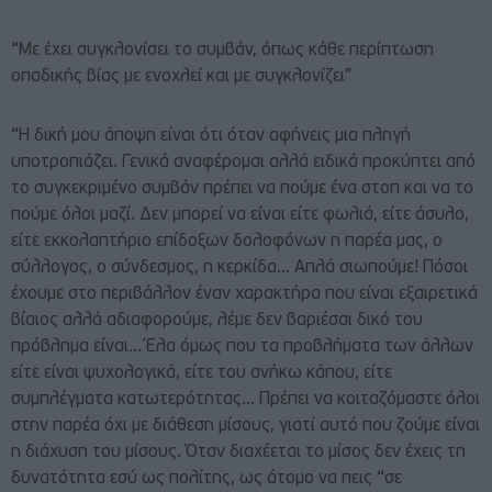
“Με έχει συγκλονίσει το συμβάν, όπως κάθε περίπτωση
οπαδικής βίας με ενοχλεί και με συγκλονίζει”
“Η δική μου άποψη είναι ότι όταν αφήνεις μια πληγή
υποτροπιάζει. Γενικά αναφέρομαι αλλά ειδικά προκύπτει από
το συγκεκριμένο συμβάν πρέπει να πούμε ένα στοπ και να το
πούμε όλοι μαζί. Δεν μπορεί να είναι είτε φωλιά, είτε άσυλο,
είτε εκκολαπτήριο επίδοξων δολοφόνων η παρέα μας, ο
σύλλογος, ο σύνδεσμος, η κερκίδα… Απλά σιωπούμε! Πόσοι
έχουμε στο περιβάλλον έναν χαρακτήρα που είναι εξαιρετικά
βίαιος αλλά αδιαφορούμε, λέμε δεν βαριέσαι δικό του
πρόβλημα είναι… Έλα όμως που τα προβλήματα των άλλων
είτε είναι ψυχολογικά, είτε του ανήκω κάπου, είτε
συμπλέγματα κατωτερότητας… Πρέπει να κοιταζόμαστε όλοι
στην παρέα όχι με διάθεση μίσους, γιατί αυτό που ζούμε είναι
η διάχυση του μίσους. Όταν διαχέεται το μίσος δεν έχεις τη
δυνατότητα εσύ ως πολίτης, ως άτομο να πεις “σε