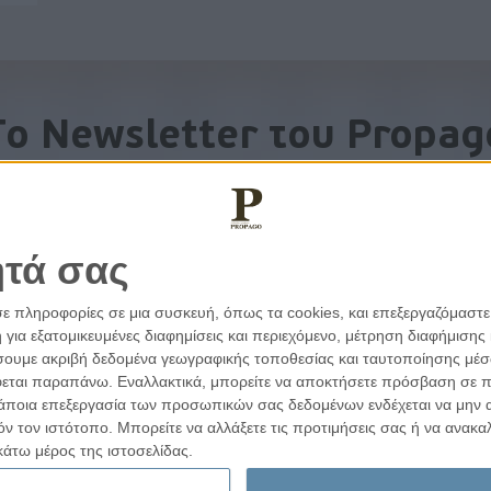
To Newsletter του Propag
Λάβετε την ανάλυση της ημέρας στο email σας
ητά σας
σε πληροφορίες σε μια συσκευή, όπως τα cookies, και επεξεργαζόμαστ
α εξατομικευμένες διαφημίσεις και περιεχόμενο, μέτρηση διαφήμισης 
οιήσουμε ακριβή δεδομένα γεωγραφικής τοποθεσίας και ταυτοποίησης μέ
εται παραπάνω. Εναλλακτικά, μπορείτε να αποκτήσετε πρόσβαση σε πιο
άποια επεξεργασία των προσωπικών σας δεδομένων ενδέχεται να μην απ
τόν τον ιστότοπο. Μπορείτε να αλλάξετε τις προτιμήσεις σας ή να ανα
εμβάσεις
Απόρρητο
κάτω μέρος της ιστοσελίδας.
Ιδιωτικότητα
Επικοινωνία
©2026 Propago.gr