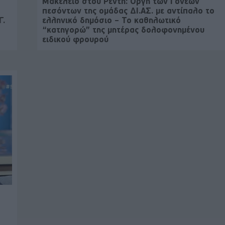
Μακελειό στου Ρέντη: Οργή των Γονέων
πεσόντων της ομάδας ΔΙ.ΑΣ. με αντίπαλο το
Γ.
ελληνικό δημόσιο – Το καθηλωτικό
“κατηγορώ” της μητέρας δολοφονημένου
ειδικού φρουρού