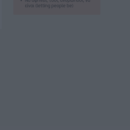
Να αφήνεις τους ανθρώπους να
είναι (letting people be)