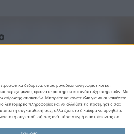
o
ε προσωπικά δεδομένα, όπως μοναδικοί αναγνωριστικοί και
και περιεχομένου, έρευνα ακροατηρίου και ανάπτυξη υπηρεσιών.
Με
σω σάρωσης συσκευών. Μπορείτε να κάνετε κλικ για να συναινέσετε
 λεπτομερείς πληροφορίες και να αλλάξετε τις προτιμήσεις σας
αιτεί τη συγκατάθεσή σας, αλλά έχετε το δικαίωμα να αρνηθείτε
καλέσετε τη συγκατάθεσή σας ανά πάσα στιγμή επιστρέφοντας σε
Designed by Porcupine Colors
-
Developed by Joinweb
ΣΥΜΦΩΝΩ