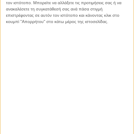
τον ιστότοπο. Μπορείτε να αλλάξετε τις προτιμήσεις σας ή να
Ίσως τελικά αυτό να είναι το ζητούμενο: να αφήνεις τον
ανακαλέσετε τη συγκατάθεσή σας ανά πάσα στιγμή
άλλον να σου πει μια μικρή ιστορία του με μάτια φωτεινά,
επιστρέφοντας σε αυτόν τον ιστότοπο και κάνοντας κλικ στο
ακόμη κι αν το φως του δεν είναι το δικό σου.
κουμπί "Απορρήτου" στο κάτω μέρος της ιστοσελίδας.
Κοινοποιήστε:
Facebook
X
LinkedIn
WhatsApp
Εκτύπωση
Διαβάστε περισσότερα: