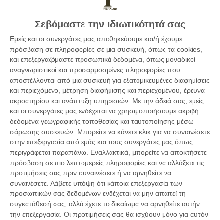
μας κάνει να νιώθουμε λίγο πιο ζωντανοί, λίγο πιο εμείς. Κι
αυτό αξίζει χώρο.
Σεβόμαστε την ιδιωτικότητά σας
Εμείς και οι συνεργάτες μας αποθηκεύουμε και/ή έχουμε
Και καμιά φορά, η μεγαλύτερη τρυφερότητα δεν είναι να
πρόσβαση σε πληροφορίες σε μια συσκευή, όπως τα cookies,
και επεξεργαζόμαστε προσωπικά δεδομένα, όπως μοναδικοί
συμμετάσχεις.
αναγνωριστικοί και προσαρμοσμένες πληροφορίες που
αποστέλλονται από μια συσκευή για εξατομικευμένες διαφημίσεις
Ούτε να εξηγήσεις.
και περιεχόμενο, μέτρηση διαφήμισης και περιεχομένου, έρευνα
ακροατηρίου και ανάπτυξη υπηρεσιών.
Με την άδειά σας, εμείς
και οι συνεργάτες μας ενδέχεται να χρησιμοποιήσουμε ακριβή
Είναι να κάνεις χώρο.
δεδομένα γεωγραφικής τοποθεσίας και ταυτοποίησης μέσω
σάρωσης συσκευών. Μπορείτε να κάνετε κλικ για να συναινέσετε
Να μην ειρωνευτείς. Να μην διορθώσεις. Να μην διακόψεις
στην επεξεργασία από εμάς και τους συνεργάτες μας όπως
τον άλλον. Να μην του χαλάσεις τη στιγμή. Να μην πεις
περιγράφεται παραπάνω. Εναλλακτικά, μπορείτε να αποκτήσετε
πρόσβαση σε πιο λεπτομερείς πληροφορίες και να αλλάξετε τις
«πρέπει να σε αφήσω, έχω άλλη γραμμή». Ούτε να πεις «δεν
προτιμήσεις σας πριν συναινέσετε ή να αρνηθείτε να
φεύγουμε σιγά-σιγά έχω κ προπόνηση σε λίγο». Ούτε
συναινέσετε.
Λάβετε υπόψη ότι κάποια επεξεργασία των
διακριτικά να ανοίξεις το κινητό σου να τσεκάρεις email κ
προσωπικών σας δεδομένων ενδέχεται να μην απαιτεί τη
κλήσεις.
συγκατάθεσή σας, αλλά έχετε το δικαίωμα να αρνηθείτε αυτήν
την επεξεργασία. Οι προτιμήσεις σας θα ισχύουν μόνο για αυτόν