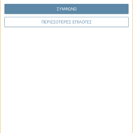
Κάθε εποχή έχει τη δική της μεγάλη πολιτική κρίση. Άλλοτε ήταν η
ΣΥΜΦΩΝΩ
κρίση της νομιμοποίησης. Άλλοτε η κρίση της
αντιπροσώπευσης...
ΠΕΡΙΣΣΟΤΕΡΕΣ ΕΠΙΛΟΓΕΣ
Παρεμβάσεις
Κέλλυ Καμπάκη
Κέλλυ Καμπάκη: Η μαμά της Έμμας
γράφει για την “ισόβια καταδίκη
της”
Γιάννης Πανούσης
Οι μόνοι αθώοι