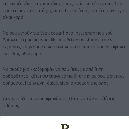
τις μικρές νίκες της κουζίνας τους, ενώ εσύ ξέρεις πως δεν
πρόκειται να τη φτιάξεις ποτέ. Για εκείνους, αυτή η συνταγή
είναι χαρά.
Να σου μιλούν για ένα account στο Instagram που εσύ
βρίσκεις τέρμα μπανάλ. Να σου δείχνουν stories, reels,
captions, να γελούν ή να συγκινούνται με κάτι που σε αφήνει
εντελώς αδιάφορη.
Να ακούς μια «χαζομαμά» να σου λέει, με απόλυτη
σοβαρότητα, κάτι που έκανε το παιδί της κι ας σου φαίνεται
ασήμαντο. Για εκείνη, όμως, είναι ο κόσμος της όλος.
Δεν χρειάζεται να συμφωνήσεις. Ούτε να το καταλάβεις
πλήρως.
Γιατί όλοι έχουμε κάτι που μας φωτίζει. Κάτι μικρό,
ασήμαντο ίσως στα μάτια των άλλων, αλλά αρκετό για να