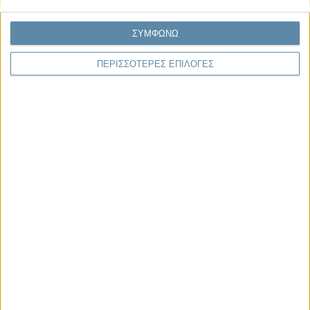
Γιάννης Πανούσης
ΣΥΜΦΩΝΩ
Μικροδιάβολοι ή άγουροι
εγκληματίες; – Άρθρο – παρέμβαση
ΠΕΡΙΣΣΟΤΕΡΕΣ ΕΠΙΛΟΓΕΣ
στο Propago του Γιάννη Πανούση
Μαργαρίτης Τζίμας
Ο απέναντι
Μας αφορά
Πρόσφατα
Η κρίση της προσδοκίας
Ο Όλυμπος εντάχθηκε στον Κατάλογο Μνημείων