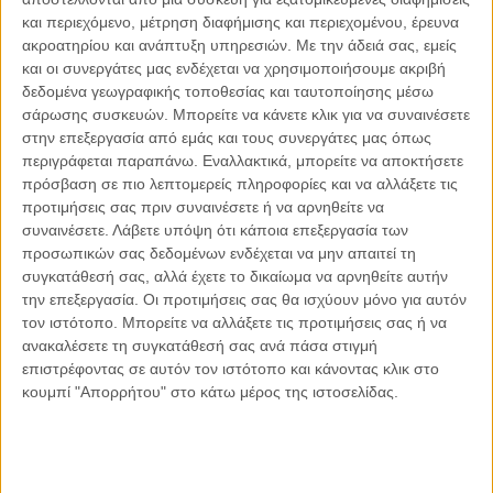
Ο αντίκτυπος του πολέμου στο Ισραήλ στην
και περιεχόμενο, μέτρηση διαφήμισης και περιεχομένου, έρευνα
ψυχολογία μας – Ας μένουμε ενημερωμένοι
ακροατηρίου και ανάπτυξη υπηρεσιών.
Με την άδειά σας, εμείς
προστατεύοντας τον ψυχικό μας κόσμο
και οι συνεργάτες μας ενδέχεται να χρησιμοποιήσουμε ακριβή
δεδομένα γεωγραφικής τοποθεσίας και ταυτοποίησης μέσω
σάρωσης συσκευών. Μπορείτε να κάνετε κλικ για να συναινέσετε
στην επεξεργασία από εμάς και τους συνεργάτες μας όπως
περιγράφεται παραπάνω. Εναλλακτικά, μπορείτε να αποκτήσετε
πρόσβαση σε πιο λεπτομερείς πληροφορίες και να αλλάξετε τις
προτιμήσεις σας πριν συναινέσετε ή να αρνηθείτε να
συναινέσετε.
Λάβετε υπόψη ότι κάποια επεξεργασία των
προσωπικών σας δεδομένων ενδέχεται να μην απαιτεί τη
συγκατάθεσή σας, αλλά έχετε το δικαίωμα να αρνηθείτε αυτήν
την επεξεργασία. Οι προτιμήσεις σας θα ισχύουν μόνο για αυτόν
τον ιστότοπο. Μπορείτε να αλλάξετε τις προτιμήσεις σας ή να
ανακαλέσετε τη συγκατάθεσή σας ανά πάσα στιγμή
επιστρέφοντας σε αυτόν τον ιστότοπο και κάνοντας κλικ στο
κουμπί "Απορρήτου" στο κάτω μέρος της ιστοσελίδας.
10.05.2023, 20:59
ΤΟ ΘΈΜΑ ΤΗΣ ΗΜΈΡΑΣ
Ozempic: Κατάχρηση φαρμάκων απώλειας βάρους –