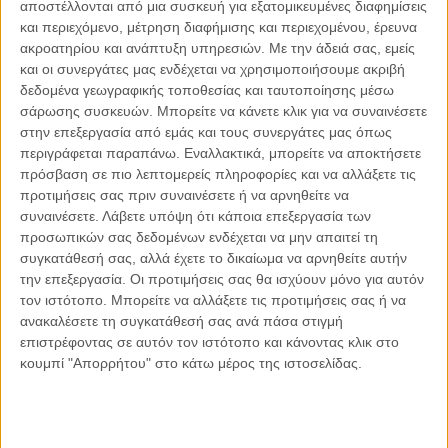
αποστέλλονται από μια συσκευή για εξατομικευμένες διαφημίσεις
και περιεχόμενο, μέτρηση διαφήμισης και περιεχομένου, έρευνα
ακροατηρίου και ανάπτυξη υπηρεσιών.
Με την άδειά σας, εμείς
και οι συνεργάτες μας ενδέχεται να χρησιμοποιήσουμε ακριβή
δεδομένα γεωγραφικής τοποθεσίας και ταυτοποίησης μέσω
σάρωσης συσκευών. Μπορείτε να κάνετε κλικ για να συναινέσετε
στην επεξεργασία από εμάς και τους συνεργάτες μας όπως
περιγράφεται παραπάνω. Εναλλακτικά, μπορείτε να αποκτήσετε
πρόσβαση σε πιο λεπτομερείς πληροφορίες και να αλλάξετε τις
προτιμήσεις σας πριν συναινέσετε ή να αρνηθείτε να
συναινέσετε.
Λάβετε υπόψη ότι κάποια επεξεργασία των
προσωπικών σας δεδομένων ενδέχεται να μην απαιτεί τη
συγκατάθεσή σας, αλλά έχετε το δικαίωμα να αρνηθείτε αυτήν
την επεξεργασία. Οι προτιμήσεις σας θα ισχύουν μόνο για αυτόν
τον ιστότοπο. Μπορείτε να αλλάξετε τις προτιμήσεις σας ή να
ανακαλέσετε τη συγκατάθεσή σας ανά πάσα στιγμή
21.04.2021, 8:16
επιστρέφοντας σε αυτόν τον ιστότοπο και κάνοντας κλικ στο
ΚΎΠΡΟΣ, ΠΟΛΙΤΙΣΜΌΣ, ΤΟ ΘΈΜΑ ΤΗΣ ΗΜΈΡΑΣ
κουμπί "Απορρήτου" στο κάτω μέρος της ιστοσελίδας.
Καθηγητής στο εδώλιο για σεξουαλική
παρενόχληση μετά τις καταγγελίες στο Propago –
Ποια η σχέση του με τον Δημήτρη Λιγνάδη