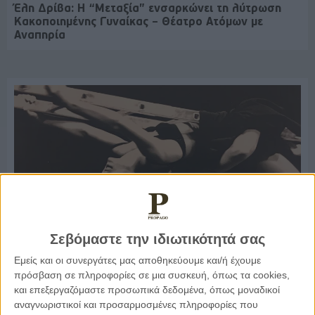
Έλη Δρίβα: Η “Μεταξία” ενσαρκώνει τη λύτρωση
Κακοποιημένης Γυναίκας – Θέατρο Ατόμων με
Αναπηρία
Σεβόμαστε την ιδιωτικότητά σας
Εμείς και οι συνεργάτες μας αποθηκεύουμε και/ή έχουμε
26.04.2021, 8:31
πρόσβαση σε πληροφορίες σε μια συσκευή, όπως τα cookies,
ΠΑΡΕΜΒΆΣΕΙΣ, ΠΟΛΙΤΙΣΜΌΣ, ΤΟ ΘΈΜΑ ΤΗΣ ΗΜΈΡΑΣ
και επεξεργαζόμαστε προσωπικά δεδομένα, όπως μοναδικοί
αναγνωριστικοί και προσαρμοσμένες πληροφορίες που
Ο θλιμμένος χορός της… εξαναγκασμένης ακινησίας