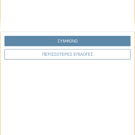
ΣΥΜΦΩΝΩ
20.03.2021, 9:01
ΕΛΛΆΔΑ, ΠΟΛΙΤΙΣΜΌΣ, ΤΟ ΘΈΜΑ ΤΗΣ ΗΜΈΡΑΣ
ΠΕΡΙΣΣΟΤΕΡΕΣ ΕΠΙΛΟΓΕΣ
Χρήστος Γιανναράς: Η πανδημία είναι σκέτος
παραλογισμός