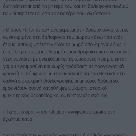
διαπράττεται από τη μητέρα του και τη δολοφονία παιδιού
που διαπράττεται από τον πατέρα του, αντίστοιχα.
• Ο όρος «infanticide» αναφέρεται στη βρεφοκτονία και πιο
συγκεκριμένα στη δολοφονία του μωρού κάτω του ενός
έτους, καθώς «infants» είναι τα μωρά από 2 μηνών έως 1
έτος. Οι μητέρες που διαπράττουν βρεφοκτονία είναι συχνά
νέες γυναίκες με ανεπιθύμητες εγκυμοσύνες ή με μια εκτός
γάμου εγκυμοσύνη και χωρίς πρόσβαση σε προγεννητική
φροντίδα. Σύμφωνα με την ανασκόπηση του Resnick στη
διεθνή ψυχιατρική βιβλιογραφία, οι μητέρες δράστιδες
εμφανίζουν συχνά κατάθλιψη, ψύχωση, ιστορικό
ψυχιατρικής θεραπείας και αυτοκτονικές σκέψεις.
• Τέλος, ο όρος «neonaticide» αναφέρεται ειδικά στο
έγκλημα κατά
των νεογέννητων, καθώς «neonate» ή αλλιώς «newborn»