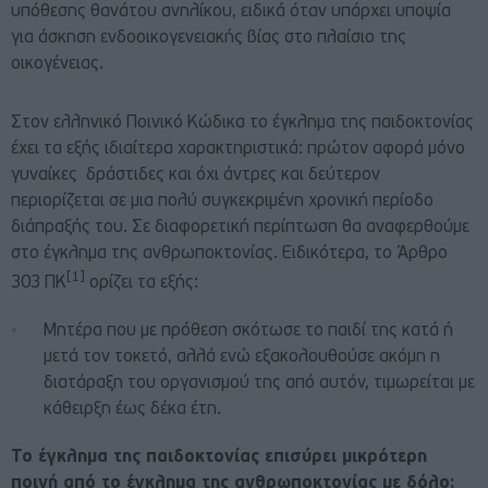
υπόθεσης θανάτου ανηλίκου, ειδικά όταν υπάρχει υποψία
για άσκηση ενδοοικογενειακής βίας στο πλαίσιο της
οικογένειας.
Στον ελληνικό Ποινικό Κώδικα το έγκλημα της παιδοκτονίας
έχει τα εξής ιδιαίτερα χαρακτηριστικά: πρώτον αφορά μόνο
γυναίκες δράστιδες και όχι άντρες και δεύτερον
περιορίζεται σε μια πολύ συγκεκριμένη χρονική περίοδο
διάπραξής του. Σε διαφορετική περίπτωση θα αναφερθούμε
στο έγκλημα της ανθρωποκτονίας. Ειδικότερα, το
Άρθρο
[1]
303 ΠΚ
ορίζει τα εξής:
Μητέρα που με πρόθεση σκότωσε το παιδί της κατά ή
μετά τον τοκετό, αλλά ενώ εξακολουθούσε ακόμη η
διατάραξη του οργανισμού της από αυτόν, τιμωρείται με
κάθειρξη έως δέκα έτη.
Το έγκλημα της παιδοκτονίας επισύρει μικρότερη
ποινή από το έγκλημα της ανθρωποκτονίας με δόλο: