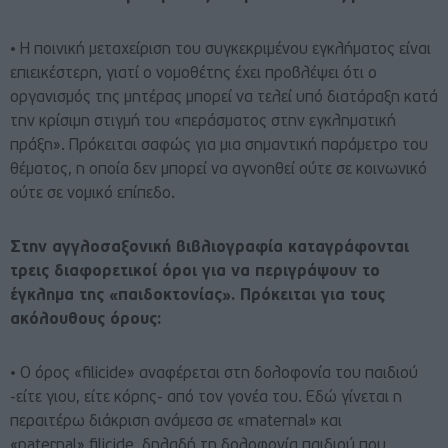
• Η ποινική μεταχείριση του συγκεκριμένου εγκλήματος είναι
επιεικέστερη, γιατί ο νομοθέτης έχει προβλέψει ότι ο
οργανισμός της μητέρας μπορεί να τελεί υπό διατάραξη κατά
την κρίσιμη στιγμή του «περάσματος στην εγκληματική
πράξη». Πρόκειται σαφώς για μια σημαντική παράμετρο του
θέματος, η οποία δεν μπορεί να αγνοηθεί ούτε σε κοινωνικό
ούτε σε νομικό επίπεδο.
Στην αγγλοσαξονική βιβλιογραφία καταγράφονται
τρεις διαφορετικοί όροι για να περιγράψουν το
έγκλημα της «παιδοκτονίας». Πρόκειται για τους
ακόλουθους όρους:
• Ο όρος «filicide» αναφέρεται στη δολοφονία του παιδιού
-είτε γιου, είτε κόρης- από τον γονέα του. Εδώ γίνεται η
περαιτέρω διάκριση ανάμεσα σε «maternal» και
«paternal» filicide, δηλαδή τη δολοφονία παιδιού που