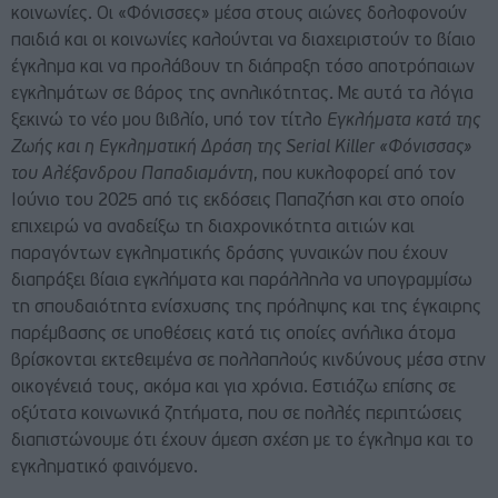
κοινωνίες. Οι «Φόνισσες» μέσα στους αιώνες δολοφονούν
παιδιά και οι κοινωνίες καλούνται να διαχειριστούν το βίαιο
έγκλημα και να προλάβουν τη διάπραξη τόσο αποτρόπαιων
εγκλημάτων σε βάρος της ανηλικότητας. Με αυτά τα λόγια
ξεκινώ το νέο μου βιβλίο, υπό τον τίτλο
Εγκλήματα κατά της
Ζωής και η Εγκληματική Δράση της
Serial
Killer
«Φόνισσας»
του Αλέξανδρου Παπαδιαμάντη
, που κυκλοφορεί από τον
Ιούνιο του 2025 από τις εκδόσεις Παπαζήση και στο οποίο
επιχειρώ να αναδείξω τη διαχρονικότητα αιτιών και
παραγόντων εγκληματικής δράσης γυναικών που έχουν
διαπράξει βίαια εγκλήματα και παράλληλα να υπογραμμίσω
τη σπουδαιότητα ενίσχυσης της πρόληψης και της έγκαιρης
παρέμβασης σε υποθέσεις κατά τις οποίες ανήλικα άτομα
βρίσκονται εκτεθειμένα σε πολλαπλούς κινδύνους μέσα στην
οικογένειά τους, ακόμα και για χρόνια. Εστιάζω επίσης σε
οξύτατα κοινωνικά ζητήματα, που σε πολλές περιπτώσεις
διαπιστώνουμε ότι έχουν άμεση σχέση με το έγκλημα και το
εγκληματικό φαινόμενο.