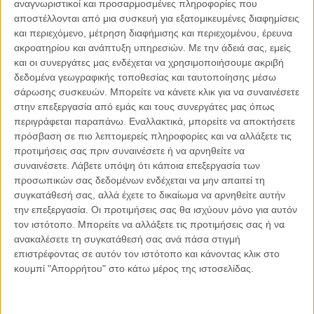
αναγνωριστικοί και προσαρμοσμένες πληροφορίες που
Από ψυχολογική πλευρά η γυναίκα παιδοκτόνος αντί να
αποστέλλονται από μια συσκευή για εξατομικευμένες διαφημίσεις
στραφεί κατά του εαυτού της ή σε βάρος του
και περιεχόμενο, μέτρηση διαφήμισης και περιεχομένου, έρευνα
προσώπου που της προκαλεί πραγματικό πόνο (π.χ. στη
ακροατηρίου και ανάπτυξη υπηρεσιών.
Με την άδειά σας, εμείς
μητέρα της, στον σύντροφό της κλπ.), κατευθύνεται
και οι συνεργάτες μας ενδέχεται να χρησιμοποιήσουμε ακριβή
προς τη ναρκισσιστική της προέκταση που είναι το παιδί
δεδομένα γεωγραφικής τοποθεσίας και ταυτοποίησης μέσω
της.
σάρωσης συσκευών. Μπορείτε να κάνετε κλικ για να συναινέσετε
στην επεξεργασία από εμάς και τους συνεργάτες μας όπως
Υπό αυτή την έννοια η λειτουργία της δολοφονίας του
περιγράφεται παραπάνω. Εναλλακτικά, μπορείτε να αποκτήσετε
παιδιού αντιστοιχεί φαντασιακά, μέσα από τη λειτουργία
πρόσβαση σε πιο λεπτομερείς πληροφορίες και να αλλάξετε τις
του καθρέπτη, με τη λειτουργία της αυτοκτονίας.
προτιμήσεις σας πριν συναινέσετε ή να αρνηθείτε να
συναινέσετε.
Λάβετε υπόψη ότι κάποια επεξεργασία των
Σκοτώνοντας το κακό κομμάτι του εαυτού της, όπως
προσωπικών σας δεδομένων ενδέχεται να μην απαιτεί τη
αυτό προβάλλεται στο παιδί, η μητέρα ανακουφίζεσαι
συγκατάθεσή σας, αλλά έχετε το δικαίωμα να αρνηθείτε αυτήν
περιστασιακά από τις αρνητικές πλευρές της
την επεξεργασία. Οι προτιμήσεις σας θα ισχύουν μόνο για αυτόν
προσωπικότητάς της, την ύπαρξη των οποίων αρνείται
τον ιστότοπο. Μπορείτε να αλλάξετε τις προτιμήσεις σας ή να
ανακαλέσετε τη συγκατάθεσή σας ανά πάσα στιγμή
να δεχτεί.
επιστρέφοντας σε αυτόν τον ιστότοπο και κάνοντας κλικ στο
κουμπί "Απορρήτου" στο κάτω μέρος της ιστοσελίδας.
Όπως επισημαίνει ο ψυχολόγος, ψυχαναλυτικός-
ψυχοθεραπευτής, λέκτορας Ανοικτού Πανεπιστημίου της
Βρετανίας, Δρ. Θεόδωρος Παπαγαθονίκου στο άρθρο του