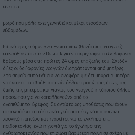
είναι το
μωρό που μόλις έχει γεννηθεί και μέχρι τεσσάρων
εβδομάδων.
Ειδικότερα, ο όρος «νεογνοκτονία» (θανάτωση νεογνού)
επινοήθηκε από τον Resnick για να περιγράψει τη δολοφονία
βρέφους μέσα στις πρώτες 24 ώρες της ζωής του. Σχεδόν
όλες οι δολοφονίες νεογνών διαπράττονται από μητέρες.
Στο σημείο αυτό βέβαια να αναφέρουμε ότι μπορεί η μητέρα
να έχει και τη «βοήθεια» ενός άλλου προσώπου, όπως της
δικής της μητέρας και γιαγιάς του νεογνού ή κάποιου άλλου
προσώπου για να «απαλλαγούν» από το
ανεπιθύμητο βρέφος. Σε αντίστοιχες υποθέσεις που έχουν
απασχολήσει τα ελληνικά εγκληματολογικά και ποινικά
χρονικά η μητέρα κατηγορείται για το έγκλημα της
παιδοκτονίας, ενώ η γιαγιά για το έγκλημα της
ανθρωποκτονίας που επισύρει βαρύτερη ποινή σε σχέση με