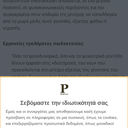
νεογέννητων (neonaticide) αποδίδεται, σε ένα μεγάλο
ποσοστό, σε ψυχοκοινωνικούς παράγοντες και πιο
συγκεκριμένα στην επιθυμία της μητέρας να «απαλλαγεί»
από το μωρό μόλις αυτό γεννηθεί, εξαιτίας φόβου ή
ντροπής.
Ερμηνείες εγκλήματος παιδοκτονίας:
Τόσο τα ψυχοδυναμικά, όσο και τα ψυχιατρικά μοντέλα
δίνουν έμφαση στις «διαταραχές του νου» που
προκαλούνται στη μητέρα εξαιτίας της γέννησης του
παιδιού. Συγκεκριμένα, βάσει του βιολογικού μοντέλου η
μητέρα μπορεί να παρομοιαστεί με ένα δοχείο μέσα στο
οποίο ρέουν ανεξέλεγκτα ορμόνες οι οποίες την ωθούν
πολλές φορές σε παραβατική δράση.
Σεβόμαστε την ιδιωτικότητά σας
Ωστόσο, η διάπραξη ενός τόσο σοβαρού εγκλήματος,
Εμείς και οι συνεργάτες μας αποθηκεύουμε και/ή έχουμε
όπως είναι η παιδοκτονία, δεν αποδίδεται μόνο στις
πρόσβαση σε πληροφορίες σε μια συσκευή, όπως τα cookies,
ορμονικές διαταραχές της γυναίκας.
και επεξεργαζόμαστε προσωπικά δεδομένα, όπως μοναδικοί