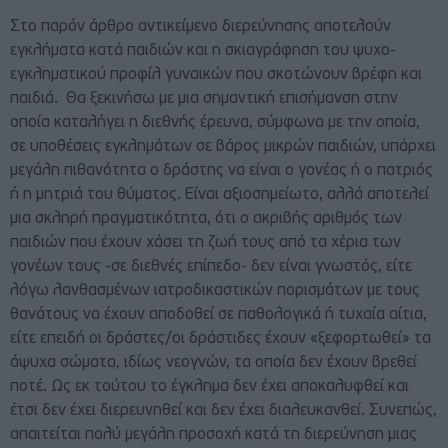
Στο παρόν άρθρο αντικείμενο διερεύνησης αποτελούν
εγκλήματα κατά παιδιών και η σκιαγράφηση του ψυχο-
εγκληματικού προφίλ γυναικών που σκοτώνουν βρέφη και
παιδιά. Θα ξεκινήσω με μια σημαντική επισήμανση στην
οποία καταλήγει η διεθνής έρευνα, σύμφωνα με την οποία,
σε υποθέσεις εγκλημάτων σε βάρος μικρών παιδιών, υπάρχει
μεγάλη πιθανότητα ο δράστης να είναι ο γονέας ή ο πατριός
ή η μητριά του θύματος. Είναι αξιοσημείωτο, αλλά αποτελεί
μια σκληρή πραγματικότητα, ότι ο ακριβής αριθμός των
παιδιών που έχουν χάσει τη ζωή τους από τα χέρια των
γονέων τους -σε διεθνές επίπεδο- δεν είναι γνωστός, είτε
λόγω λανθασμένων ιατροδικαστικών πορισμάτων με τους
θανάτους να έχουν αποδοθεί σε παθολογικά ή τυχαία αίτια,
είτε επειδή οι δράστες/οι δράστιδες έχουν «ξεφορτωθεί» τα
άψυχα σώματα, ιδίως νεογνών, τα οποία δεν έχουν βρεθεί
ποτέ. Ως εκ τούτου το έγκλημα δεν έχει αποκαλυφθεί και
έτσι δεν έχει διερευνηθεί και δεν έχει διαλευκανθεί. Συνεπώς,
απαιτείται πολύ μεγάλη προσοχή κατά τη διερεύνηση μιας