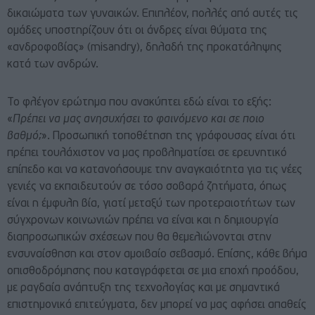
δικαιώματα των γυναικών. Επιπλέον, πολλές από αυτές τις
ομάδες υποστηρίζουν ότι οι άνδρες είναι θύματα της
«ανδροφοβίας» (misandry), δηλαδή της προκατάληψης
κατά των ανδρών.
Το φλέγον ερώτημα που ανακύπτει εδώ είναι το εξής:
«
Πρέπει να μας ανησυχήσει το φαινόμενο και σε ποιο
βαθμό;
». Προσωπική τοποθέτηση της γράφουσας είναι ότι
πρέπει τουλάχιστον να μας προβληματίσει σε ερευνητικό
επίπεδο και να κατανοήσουμε την αναγκαιότητα για τις νέες
γενιές να εκπαιδευτούν σε τόσο σοβαρά ζητήματα, όπως
είναι η έμφυλη βία, γιατί μεταξύ των προτεραιοτήτων των
σύγχρονων κοινωνιών πρέπει να είναι και η δημιουργία
διαπροσωπικών σχέσεων που θα θεμελιώνονται στην
ενσυναίσθηση και στον αμοιβαίο σεβασμό. Επίσης, κάθε βήμα
οπισθοδρόμησης που καταγράφεται σε μια εποχή προόδου,
με ραγδαία ανάπτυξη της τεχνολογίας και με σημαντικά
επιστημονικά επιτεύγματα, δεν μπορεί να μας αφήσει απαθείς