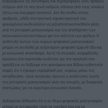
διαμορφώνει τις αντιλήψεις και συμπεριφορές ενός αριθμού
ατόμων από τη νέα γενιά ανδρών, κάποιοι από τους οποίους
(έστω και ένα μικρό ποσοστό. Δεν θα σταθώ στους
αριθμούς, αλλά στα ποιοτικά χαρακτηριστικά του
φαινομένου) κινδυνεύουν να ριζοσπαστικοποιηθούν μέσα
από τη ρητορική μισογυνισμού και την αποδόμηση των
κοινωνικών κατακτήσεων για την ισότητα των φύλων. Η
ανάπτυξη αυτών των χώρων ψηφιακού μισογυνισμού
μπορεί να συνδεθεί με αυξανόμενη ψηφιακή έμφυλη βία και
με κοινωνικό αποκλεισμό. Αυτά τα στοιχεία, αναμφίβολα,
κρούουν ένα καμπανάκι κινδύνου για την προσοχή που
χρειάζεται να δείξουμε στο φαινόμενο και βέβαια καθιστούν
σαφές ότι η έγκαιρη παρέμβασή μας -κυρίως μέσω της
εκπαίδευσης- είναι αναγκαία, προτού ο αντίκτυπος αυτής
της ρητορικής μισογυνισμού γίνει πιο ισχυρός, με δυσμενείς
επιπτώσεις για το ευρύτερο κοινωνικό σύνολο.
Δεδομένου άλλωστε ότι ο εν λόγω ψηφιακός μισογυνισμός
μπορεί με μεταφερθεί τόσο σε σχολικά όσο και σε