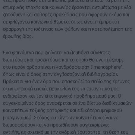
νέες προκλήσεις σε πολλαπλά μάλιστα επίπεδα. Τα μέλη της
σημερινής εποχής και κοινωνίας έρχονται αντιμέτωπα με νέα
ζητούμενα και σοβαρές προκλήσεις που αφορούν ακόμα και
σε φλέγοντα κοινωνικά θέματα, όπως είναι η έμπρακτη
εφαρμογή της ισότητας των φύλων και η καταπολέμηση της
έμφυλης βίας.
Ένα φαινόμενο που φαίνεται να λαμβάνει σύνθετες
διαστάσεις και προεκτάσεις και το οποίο θα αναπτύξουμε
στο παρόν άρθρο είναι η «ανδρόσφαιρα» (‘manosphere’,
όπως είναι ο όρος στην αγγλοσαξονική βιβλιογραφία).
Πρόκειται για έναν όρο που απασχολεί το πεδίο της έρευνας
στην ψηφιακή εποχή, προκαλώντας το ερευνητικό μας
ενδιαφέρον και τον επιστημονικό προβληματισμό μας. Ο
συγκεκριμένος όρος αναφέρεται σε ένα δίκτυο διαδικτυακών
κοινοτήτων τοξικής ρητορικής και ειδικότερα ψηφιακού
μισογυνισμού. Στόχος αυτών των κοινοτήτων είναι να
διαμορφώσουν και να προωθήσουν συγκεκριμένες
αντιλήψεις σχετικά με την ανδρική ταυτότητα, τη θέση του