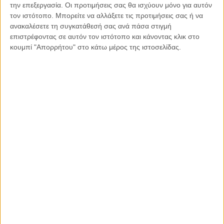
Ποιες είναι όμως οι επικρατούσες ιδέες και οι ομάδες που
την επεξεργασία. Οι προτιμήσεις σας θα ισχύουν μόνο για αυτόν
διαμορφώνονται στο πλαίσιο της «ανδρόσφαιρας»;
τον ιστότοπο. Μπορείτε να αλλάξετε τις προτιμήσεις σας ή να
ανακαλέσετε τη συγκατάθεσή σας ανά πάσα στιγμή
επιστρέφοντας σε αυτόν τον ιστότοπο και κάνοντας κλικ στο
κουμπί "Απορρήτου" στο κάτω μέρος της ιστοσελίδας.
Κατ’ αρχάς είναι σημαντικό να σημειωθεί ότι οι ομάδες εντός
«ανδρόσφαιρας» δεν μοιράζονται όλες τις ίδιες πεποιθήσεις,
όμως πολλές χαρακτηρίζονται από μισογυνισμό, δηλαδή
προκατάληψη και εχθρότητα προς τις γυναίκες. Αυτή η τάση
αποτελεί συνέχεια παλαιότερων αντιφεμινιστικών
κινημάτων και εκφράζει μια ανησυχία για την «εκτόπιση»
των ανδρών σε μια κοινωνία που, κατά την αντίληψη αυτών
των ομάδων, διάκειται πλέον πιο ευνοϊκά προς τις γυναίκες.
Οι κύριες ομάδες και οι αντίστοιχες ιδεολογίες τους είναι οι
εξής: