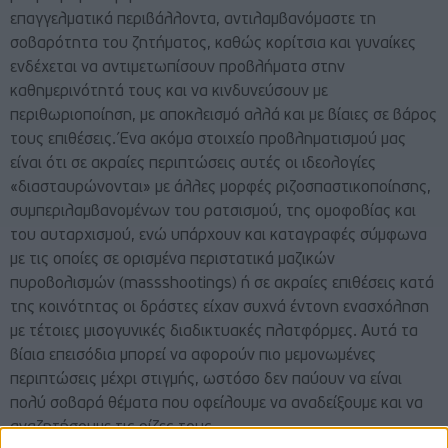
επαγγελματικά περιβάλλοντα, αντιλαμβανόμαστε τη
σοβαρότητα του ζητήματος, καθώς κορίτσια και γυναίκες
ενδέχεται να αντιμετωπίσουν προβλήματα στην
καθημερινότητά τους και να κινδυνεύσουν με
περιθωριοποίηση, με αποκλεισμό αλλά και με βίαιες σε βάρος
τους επιθέσεις. Ένα ακόμα στοιχείο προβληματισμού μας
είναι ότι σε ακραίες περιπτώσεις αυτές οι ιδεολογίες
«διασταυρώνονται» με άλλες μορφές ριζοσπαστικοποίησης,
συμπεριλαμβανομένων του ρατσισμού, της ομοφοβίας και
του αυταρχισμού, ενώ υπάρχουν και καταγραφές σύμφωνα
με τις οποίες σε ορισμένα περιστατικά μαζικών
πυροβολισμών (massshootings) ή σε ακραίες επιθέσεις κατά
της κοινότητας οι δράστες είχαν συχνά έντονη ενασχόληση
με τέτοιες μισογυνικές διαδικτυακές πλατφόρμες. Αυτά τα
βίαια επεισόδια μπορεί να αφορούν πιο μεμονωμένες
περιπτώσεις μέχρι στιγμής, ωστόσο δεν παύουν να είναι
πολύ σοβαρά θέματα που οφείλουμε να αναδείξουμε και να
αναζητήσουμε τις ρίζες τους.