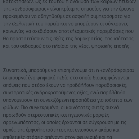
κατακτήσεων. Ως εκ τούτου η ανάλυση των καίριων πτυχών
της «ανδρόσφαιρας» είναι κρίσιμης σημασίας για την έρευνα,
προκειμένου να οδηγηθούμε σε ασφαλή συμπεράσματα για
την εξελικτική του πορεία και να μπορέσουν οι σύγχρονες
κοινωνίες να σχεδιάσουν αποτελεσματικές παρεμβάσεις που
θα προστατεύσουν τις αξίες της δημοκρατίας, της ισότητας
και του σεβασμού στο πλαίσιο της νέας, ψηφιακής εποχής.
Συνοπτικά, μπορούμε να επισημάνουμε ότι η «ανδρόσφαιρα»
δημιουργεί ένα ψηφιακό πεδίο στο οποίο διαμορφώνονται
απόψεις που στόχο έχουν να προβάλλουν παραδοσιακές,
συντηρητικές ανδροκρατούμενες αξίες, ενώ παράλληλα
υπονομεύουν τη συνεχιζόμενη προσπάθεια για ισότητα των
φύλων. Πιο συγκεκριμένα, οι κοινότητες αυτές συχνά
προωθούν στερεοτυπικές και ηγεμονικές μορφές
αρρενωπότητας, οι οποίες έρχονται σε σύγκρουση με τις
αρχές της έμφυλης ισότητας και ενισχύουν ακόμα και
επιθετικές στάσεις απέναντι στον φεμινισμό και τα