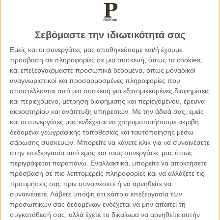
Η επέκταση της «ανδρόσφαιρας» παρατηρούμε μάλιστα πως
συμπίπτει με την αύξηση του συντηρητισμού μεταξύ νέων
Σεβόμαστε την ιδιωτικότητά σας
ανδρών, οι οποίοι προσεγγίζουν τις προσπάθειες για την
Εμείς και οι συνεργάτες μας αποθηκεύουμε και/ή έχουμε
επίτευξη ισότητας των φύλων ως μια μορφή διάκρισης κατά
πρόσβαση σε πληροφορίες σε μια συσκευή, όπως τα cookies,
των ανδρών. Είναι αξιοσημείωτο ότι, σύμφωνα με τα
και επεξεργαζόμαστε προσωπικά δεδομένα, όπως μοναδικοί
ευρήματα μιας μελέτης που διεξήχθη από των Οργανισμό
αναγνωριστικοί και προσαρμοσμένες πληροφορίες που
Ηνωμένων Εθνών για τις Γυναίκες (UN Women) και
αποστέλλονται από μια συσκευή για εξατομικευμένες διαφημίσεις
την Unstereotype Alliance, οι νεότεροι άνδρες είναι πιο
και περιεχόμενο, μέτρηση διαφήμισης και περιεχομένου, έρευνα
πιθανό να έχουν στερεοτυπικές απόψεις για τους ρόλους
ακροατηρίου και ανάπτυξη υπηρεσιών.
Με την άδειά σας, εμείς
και οι συνεργάτες μας ενδέχεται να χρησιμοποιήσουμε ακριβή
των φύλων σε σχέση με άνδρες μεγαλύτερης ηλικίας. Αυτό
δεδομένα γεωγραφικής τοποθεσίας και ταυτοποίησης μέσω
είναι ένα ακόμα σημείο που προκαλεί τον προβληματισμό
σάρωσης συσκευών. Μπορείτε να κάνετε κλικ για να συναινέσετε
μας, γιατί θα περιμέναμε οι εκπρόσωποι της νέας γενιάς να
στην επεξεργασία από εμάς και τους συνεργάτες μας όπως
είναι ανοιχτόμυαλοι, με διευρυμένους τους ορίζοντες της
περιγράφεται παραπάνω. Εναλλακτικά, μπορείτε να αποκτήσετε
σκέψης και του νου και να επιδιώκουν την ισότητα στην
πρόσβαση σε πιο λεπτομερείς πληροφορίες και να αλλάξετε τις
πράξη και μια ποιοτική βελτίωση στις σχέσεις τους.
προτιμήσεις σας πριν συναινέσετε ή να αρνηθείτε να
συναινέσετε.
Λάβετε υπόψη ότι κάποια επεξεργασία των
προσωπικών σας δεδομένων ενδέχεται να μην απαιτεί τη
συγκατάθεσή σας, αλλά έχετε το δικαίωμα να αρνηθείτε αυτήν