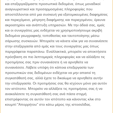
μεγάλος κίνδυνος, ο πιο μεγάλος ίσως, προέρχεται από
και επεξεργαζόμαστε προσωπικά δεδομένα, όπως μοναδικοί
αυτούς που αποφασίζουν για το πώς θα εκτελέσουν την
αναγνωριστικοί και προσαρμοσμένες πληροφορίες που
υπηρεσία τους, χωρίς να έχουν φροντίσει να έχουν
αποστέλλονται από μια συσκευή για εξατομικευμένες διαφημίσεις
προστατεύσει πρώτα τη ζωή, αυτών των παιδιών που τους
και περιεχόμενο, μέτρηση διαφήμισης και περιεχομένου, έρευνα
ακροατηρίου και ανάπτυξη υπηρεσιών.
Με την άδειά σας, εμείς
εμπιστεύτηκαν τη ζωή τους.
Τόσα χρόνια περιμένω την
και οι συνεργάτες μας ενδέχεται να χρησιμοποιήσουμε ακριβή
απόδοση ευθυνών, την οποία τόσα χρόνια, δεν
δεδομένα γεωγραφικής τοποθεσίας και ταυτοποίησης μέσω
αναλαμβάνει κανένας. Τόσα χρόνια, δεν έχω μιλήσει,
σάρωσης συσκευών. Μπορείτε να κάνετε κλικ για να συναινέσετε
περιμένω την επίσημη Πολιτεία να μιλήσει για το ποιος
στην επεξεργασία από εμάς και τους συνεργάτες μας όπως
φταίει και έχασα το παιδί, μου, όμως δεν μπορώ να
περιγράφεται παραπάνω. Εναλλακτικά, μπορείτε να αποκτήσετε
ησυχάσω, αφήνοντας να σκιάζεται έτσι η ψυχή του, με
πρόσβαση σε πιο λεπτομερείς πληροφορίες και να αλλάξετε τις
το κανείς δεν φταίει”
.
προτιμήσεις σας πριν συναινέσετε ή να αρνηθείτε να
συναινέσετε.
Λάβετε υπόψη ότι κάποια επεξεργασία των
προσωπικών σας δεδομένων ενδέχεται να μην απαιτεί τη
συγκατάθεσή σας, αλλά έχετε το δικαίωμα να αρνηθείτε αυτήν
την επεξεργασία. Οι προτιμήσεις σας θα ισχύουν μόνο για αυτόν
τον ιστότοπο. Μπορείτε να αλλάξετε τις προτιμήσεις σας ή να
ανακαλέσετε τη συγκατάθεσή σας ανά πάσα στιγμή
επιστρέφοντας σε αυτόν τον ιστότοπο και κάνοντας κλικ στο
κουμπί "Απορρήτου" στο κάτω μέρος της ιστοσελίδας.