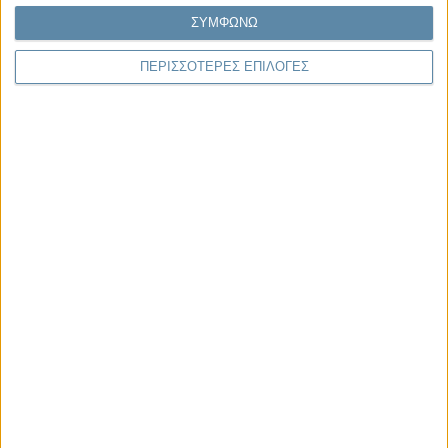
ΣΥΜΦΩΝΩ
ΠΕΡΙΣΣΟΤΕΡΕΣ ΕΠΙΛΟΓΕΣ
04.08.2026, 11:30
Στην εποχή της κατανόησης της πληροφορίας
Ζούμε σε μια παράδοξη εποχή. Ποτέ άλλοτε στην ιστορία της
ανθρωπότητας δεν είχαμε πρόσβαση σε τόση πληροφορία. Μέσα σε
λίγα..