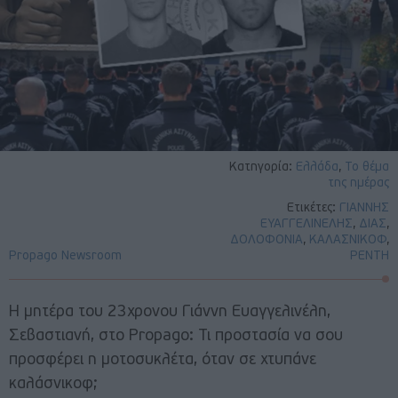
Κατηγορία:
Ελλάδα
,
Το θέμα
της ημέρας
Ετικέτες:
ΓΙΑΝΝΗΣ
ΕΥΑΓΓΕΛΙΝΕΛΗΣ
,
ΔΙΑΣ
,
ΔΟΛΟΦΟΝΙΑ
,
ΚΑΛΑΣΝΙΚΟΦ
,
Propago Newsroom
ΡΕΝΤΗ
Η μητέρα του 23χρονου Γιάννη Ευαγγελινέλη,
Σεβαστιανή, στο Propago: Τι προστασία να σου
προσφέρει η μοτοσυκλέτα, όταν σε χτυπάνε
καλάσνικοφ;