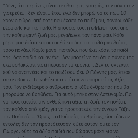
“Λένε, ότι ο χρόνος είναι ο καλύτερος γιατρός, τον πόνο τον
γιατρεύει… δεν είναι… έτσι, εγώ δεν μπορώ να το πω…10
χρόνια τώρα, από τότε που έχασα το παιδί μου, πονάω κάθε
μέρα όλο και πιο πολύ. Η απουσία του, η έλλειψη του, από
την καθημερινή ζωή μας, μεγαλώνει τον πόνο μου. Κάθε
μέρα, μου λείπει και πιο πολύ και όσο πιο πολύ μου λείπει,
τόσο πονάω. Καμία μάνα, πιστεύω, που έχει χάσει το παιδί
της, όσα παιδιά και αν έχει, δεν μπορεί να πει ότι ο πόνος της
έχει μαλακώσει γιατί πέρασαν τα χρόνια…. Δεν το αντέχεις
εσύ να αναπνέεις και το παιδί σου όχι. Ο Γιάννης μας, έπεσε
στο καθήκον. Το καθήκον του ήταν να υπηρετεί τις Αξίες
του. Τον ενδιέφερε ο άνθρωπος, ο κάθε άνθρωπος που θα
μπορούσε να βοηθήσει. Για αυτό μπήκε στην Αστυνομία. Για
να προστατεύει την ανθρώπινη αξία, τη ζωή, τον πολίτη,
τον καθένα από εμάς, για να προστατεύει την έννομο Τάξη,
την Πολιτεία….. Όμως… η Πολιτεία, το Κράτος, όσοι έδιναν
εντολές δεν τον προστάτευσαν, ούτε αυτόν, ούτε τον
Γιώργο, ούτε τα άλλα παιδιά που δώσανε μάχη για να