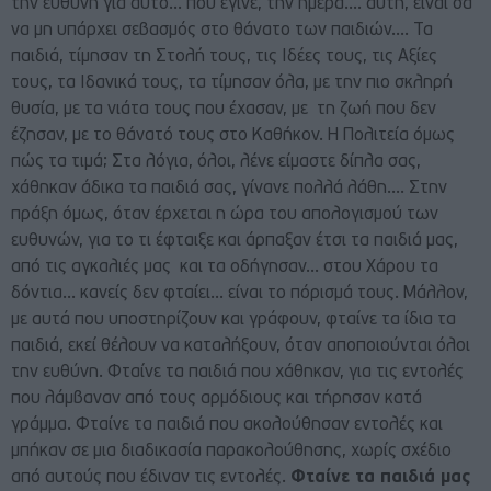
την ευθύνη για αυτό… που έγινε, την ημέρα…. αυτή, είναι σα
να μη υπάρχει σεβασμός στο θάνατο των παιδιών…. Τα
παιδιά, τίμησαν τη Στολή τους, τις Ιδέες τους, τις Αξίες
τους, τα Ιδανικά τους, τα τίμησαν όλα, με την πιο σκληρή
θυσία, με τα νιάτα τους που έχασαν, με τη ζωή που δεν
έζησαν, με το θάνατό τους στο Καθήκον. Η Πολιτεία όμως
πώς τα τιμά; Στα λόγια, όλοι, λένε είμαστε δίπλα σας,
χάθηκαν άδικα τα παιδιά σας, γίνανε πολλά λάθη…. Στην
πράξη όμως, όταν έρχεται η ώρα του απολογισμού των
ευθυνών, για το τι έφταιξε και άρπαξαν έτσι τα παιδιά μας,
από τις αγκαλιές μας και τα οδήγησαν… στου Χάρου τα
δόντια… κανείς δεν φταίει… είναι το πόρισμά τους. Μάλλον,
με αυτά που υποστηρίζουν και γράφουν, φταίνε τα ίδια τα
παιδιά, εκεί θέλουν να καταλήξουν, όταν αποποιούνται όλοι
την ευθύνη. Φταίνε τα παιδιά που χάθηκαν, για τις εντολές
που λάμβαναν από τους αρμόδιους και τήρησαν κατά
γράμμα. Φταίνε τα παιδιά που ακολούθησαν εντολές και
μπήκαν σε μια διαδικασία παρακολούθησης, χωρίς σχέδιο
από αυτούς που έδιναν τις εντολές.
Φταίνε τα παιδιά μας