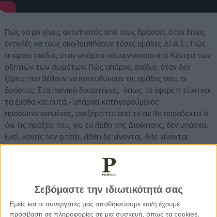
Πώς να μη γίνεις αντιληπτός από τους δράστες όταν δίνεις
εντολές να τους ακολουθήσουν τόσες ομάδες ΔΙ.Α.Σ.; Πώς
υπάρχει σχέδιο, όταν υπάρχει ασυνεννοησία στα Κέντρα των
οδηγιών των σωμάτων; Πώς υπάρχει σχέδιο, όταν δεν
ξέρεις που θέλουν να κατευθύνουν τις ομάδες σου, οι
δράστες; Στα ποινικά δικαστήρια, -όπως τα έφερε η τύχη και
τα έμαθα και αυτά,- υπάρχει κατηγορούμενος
προσωποποιημένος, ανεξάρτητα από το αν θα παραδεχτεί ή
όχι τις πράξεις του, για τα λάθη της Διοίκησης, δεν υπάρχει.
Εκεί, κανείς δεν φταίει, λάθη δε γίνονται, όλα γίνονται
σωστά και ας οδηγούνται από αυτά τα απαράδεκτα λάθη, τα
παιδιά μας στο θάνατο. Ας μη διάλεγαν να γίνουν
αστυνομικοί, το ήξεραν ότι το επάγγελμα αυτό είναι
επικίνδυνο, υποστηρίζουν κάποιοι. Ναι, τα παιδιά μας, το
Σεβόμαστε την ιδιωτικότητά σας
γνώριζαν ότι το να υπηρετείς τη Στολή του Αστυνομικού,
Εμείς και οι συνεργάτες μας αποθηκεύουμε και/ή έχουμε
έχει κινδύνους, εκείνο όμως που δε γνώριζαν είναι ότι ένας
πρόσβαση σε πληροφορίες σε μια συσκευή, όπως τα cookies,