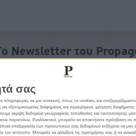
To Newsletter του Propag
Λάβετε την ανάλυση της ημέρας στο email σας
ητά σας
σε πληροφορίες σε μια συσκευή, όπως τα cookies, και επεξεργαζόμαστ
α εξατομικευμένες διαφημίσεις και περιεχόμενο, μέτρηση διαφήμισης 
οιήσουμε ακριβή δεδομένα γεωγραφικής τοποθεσίας και ταυτοποίησης μέ
εται παραπάνω. Εναλλακτικά, μπορείτε να αποκτήσετε πρόσβαση σε πιο
άποια επεξεργασία των προσωπικών σας δεδομένων ενδέχεται να μην απ
τόν τον ιστότοπο. Μπορείτε να αλλάξετε τις προτιμήσεις σας ή να ανα
εμβάσεις