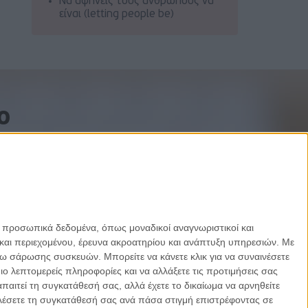
Να αφήνεις τους ανθρώπους να
είναι (letting people be)
o
ε προσωπικά δεδομένα, όπως μοναδικοί αναγνωριστικοί και
και περιεχομένου, έρευνα ακροατηρίου και ανάπτυξη υπηρεσιών.
Με
σω σάρωσης συσκευών. Μπορείτε να κάνετε κλικ για να συναινέσετε
 λεπτομερείς πληροφορίες και να αλλάξετε τις προτιμήσεις σας
αιτεί τη συγκατάθεσή σας, αλλά έχετε το δικαίωμα να αρνηθείτε
καλέσετε τη συγκατάθεσή σας ανά πάσα στιγμή επιστρέφοντας σε
Designed by Porcupine Colors
-
Developed by Joinweb