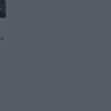
ς
σύ,