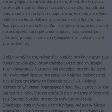
καταστρέψουν τη συνεκτικότητά της. Η απειλή εντείνεται
στην περίπτωση ομάδων που έχουν αναπτύξει παραβατική
δραστηριότητα και πρέπει απαραιτήτως να προστατευθούν
αλλά και να διαφυλάξουν τα μυστικά σχέδια δράσης τους.
Δεύτερον, στο ότι κάθε ομάδα –και πρωτίστως οι κοινωνικά
καταπιεσμένες και περιθωριοποιημένες- έχει ανάγκη μίας
μυστικής γλώσσας ώστε να εξασφαλίσει τη συνοχή μεταξύ
των μελών της.
Ο εξέχων ρόλος της «κλειστής» ομάδας στη δημιουργία των
συνθηματικών ιδιωμάτων επιβεβαιώνεται από τη θεωρία
των «κοινωνικών δικτύων». Να αναφέρω στο σημείο αυτό
ότι η γλωσσική έρευνα στα κοινωνικά δίκτυα ξεκίνησε από
τις μελέτες της Milroy τη δεκαετία του 1970. Η Milroy
εξέτασε τη γλωσσική συμπεριφορά ορισμένων γειτονιών του
Belfast της Ιρλανδίας και απέδειξε ότι αυτή επηρεάζεται από
το είδος του δικτύου στο οποίο ανήκουν τα άτομα.
Ειδικότερα, όσοι ανήκουν σε πολύπλοκα, «κλειστά» δίκτυα
εμφανίζουν μεγαλύτερη συμμόρφωση προς τις γλωσσικές