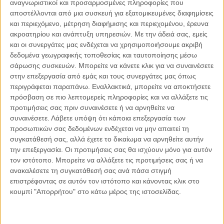
αναγνωριστικοί και προσαρμοσμένες πληροφορίες που
ακατανόητο για τους αμύητους το νόημα των λέξεων και
αποστέλλονται από μια συσκευή για εξατομικευμένες διαφημίσεις
των φράσεων που χρησιμοποιούν οι ομιλητές τους.
και περιεχόμενο, μέτρηση διαφήμισης και περιεχομένου, έρευνα
ακροατηρίου και ανάπτυξη υπηρεσιών.
Με την άδειά σας, εμείς
Ένα εξίσου καίριο χαρακτηριστικό τους είναι ότι, όσο κι αν
και οι συνεργάτες μας ενδέχεται να χρησιμοποιήσουμε ακριβή
δεδομένα γεωγραφικής τοποθεσίας και ταυτοποίησης μέσω
διαφοροποιούνται από τη θεσμικά καθιερωμένη γλώσσα,
σάρωσης συσκευών. Μπορείτε να κάνετε κλικ για να συναινέσετε
θεμελιώνονται σε αυτήν ως προς τη γραμματική, τη
στην επεξεργασία από εμάς και τους συνεργάτες μας όπως
σύνταξη, τη φωνητική και το παραγωγικό, αφού ουσιαστικά
περιγράφεται παραπάνω. Εναλλακτικά, μπορείτε να αποκτήσετε
πηγάζουν από αυτήν. Τόσο σε εθνική όσο και σε διεθνής
πρόσβαση σε πιο λεπτομερείς πληροφορίες και να αλλάξετε τις
κλίμακα σχηματίζονται από την ανάμειξη εγχώριων με ξένα
προτιμήσεις σας πριν συναινέσετε ή να αρνηθείτε να
λεξιλογικά στοιχεία, έχοντας όμως ως βάση τη φωνητική και
συναινέσετε.
Λάβετε υπόψη ότι κάποια επεξεργασία των
το τυπικό της εκάστοτε ομιλουμένης. Με άλλα λόγια,
προσωπικών σας δεδομένων ενδέχεται να μην απαιτεί τη
συγκατάθεσή σας, αλλά έχετε το δικαίωμα να αρνηθείτε αυτήν
χρησιμοποιούν τις ήδη υπάρχουσες λέξεις αλλά με τρόπο
την επεξεργασία. Οι προτιμήσεις σας θα ισχύουν μόνο για αυτόν
που είναι ακατανόητες στους αμύητους. Γι’ αυτό η
τον ιστότοπο. Μπορείτε να αλλάξετε τις προτιμήσεις σας ή να
Françoise Gadet παρατήρησε ότι πολύ δύσκολα
ανακαλέσετε τη συγκατάθεσή σας ανά πάσα στιγμή
διαχωρίζονται οι συνθηματικές γλώσσες από την
επιστρέφοντας σε αυτόν τον ιστότοπο και κάνοντας κλικ στο
ομιλουμένη, καθώς και οι δύο καταφεύγουν στους ίδιους
κουμπί "Απορρήτου" στο κάτω μέρος της ιστοσελίδας.
τρόπους παραγωγής των λέξεων.