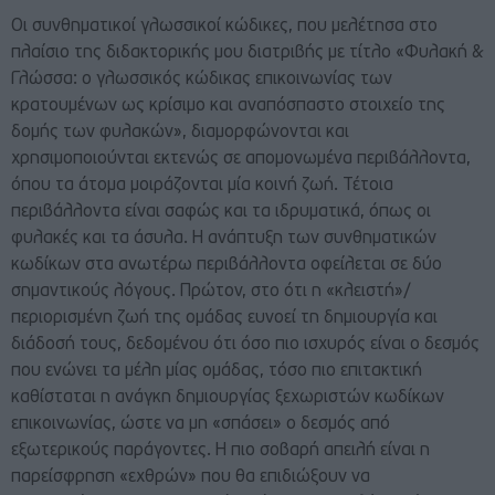
Oι συνθηματικοί γλωσσικοί κώδικες, που μελέτησα στο
πλαίσιο της διδακτορικής μου διατριβής με τίτλο «Φυλακή &
Γλώσσα: ο γλωσσικός κώδικας επικοινωνίας των
κρατουμένων ως κρίσιμο και αναπόσπαστο στοιχείο της
δομής των φυλακών», διαμορφώνονται και
χρησιμοποιούνται εκτενώς σε απομονωμένα περιβάλλοντα,
όπου τα άτομα μοιράζονται μία κοινή ζωή. Τέτοια
περιβάλλοντα είναι σαφώς και τα ιδρυματικά, όπως οι
φυλακές και τα άσυλα. Η ανάπτυξη των συνθηματικών
κωδίκων στα ανωτέρω περιβάλλοντα οφείλεται σε δύο
σημαντικούς λόγους. Πρώτον, στο ότι η «κλειστή»/
περιορισμένη ζωή της ομάδας ευνοεί τη δημιουργία και
διάδοσή τους, δεδομένου ότι όσο πιο ισχυρός είναι ο δεσμός
που ενώνει τα μέλη μίας ομάδας, τόσο πιο επιτακτική
καθίσταται η ανάγκη δημιουργίας ξεχωριστών κωδίκων
επικοινωνίας, ώστε να μη «σπάσει» ο δεσμός από
εξωτερικούς παράγοντες. Η πιο σοβαρή απειλή είναι η
παρείσφρηση «εχθρών» που θα επιδιώξουν να