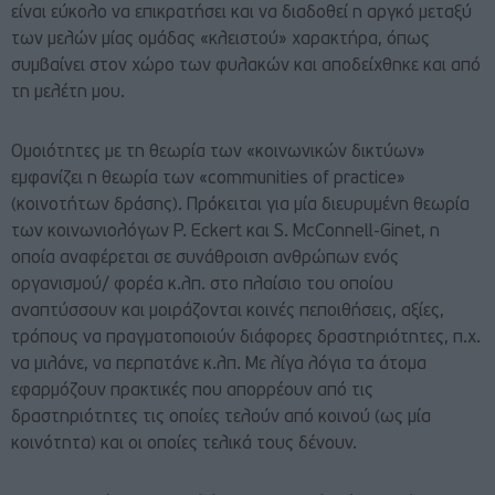
είναι εύκολο να επικρατήσει και να διαδοθεί η αργκό μεταξύ
των μελών μίας ομάδας «κλειστού» χαρακτήρα, όπως
συμβαίνει στον χώρο των φυλακών και αποδείχθηκε και από
τη μελέτη μου.
Ομοιότητες με τη θεωρία των «κοινωνικών δικτύων»
εμφανίζει η θεωρία των «communities of practice»
(κοινοτήτων δράσης). Πρόκειται για μία διευρυμένη θεωρία
των κοινωνιολόγων P. Eckert και S. McConnell-Ginet, η
οποία αναφέρεται σε συνάθροιση ανθρώπων ενός
οργανισμού/ φορέα κ.λπ. στο πλαίσιο του οποίου
αναπτύσσουν και μοιράζονται κοινές πεποιθήσεις, αξίες,
τρόπους να πραγματοποιούν διάφορες δραστηριότητες, π.χ.
να μιλάνε, να περπατάνε κ.λπ. Με λίγα λόγια τα άτομα
εφαρμόζουν πρακτικές που απορρέουν από τις
δραστηριότητες τις οποίες τελούν από κοινού (ως μία
κοινότητα) και οι οποίες τελικά τους δένουν.