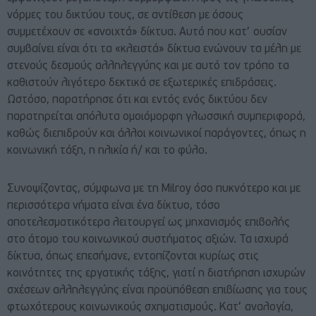
νόρμες του δικτύου τους, σε αντίθεση με όσους
συμμετέχουν σε «ανοιχτά» δίκτυα. Αυτό που κατ’ ουσίαν
συμβαίνει είναι ότι τα «κλειστά» δίκτυα ενώνουν τα μέλη με
στενούς δεσμούς αλληλεγγύης και με αυτό τον τρόπο τα
καθιστούν λιγότερο δεκτικά σε εξωτερικές επιδράσεις.
Ωστόσο, παρατήρησε ότι και εντός ενός δικτύου δεν
παρατηρείται απόλυτα ομοιόμορφη γλωσσική συμπεριφορά,
καθώς διεπιδρούν και άλλοι κοινωνικοί παράγοντες, όπως η
κοινωνική τάξη, η ηλικία ή/ και το φύλο.
Συνοψίζοντας, σύμφωνα με τη Milroy όσο πυκνότερο και με
περισσότερα νήματα είναι ένα δίκτυο, τόσο
αποτελεσματικότερα λειτουργεί ως μηχανισμός επιβολής
στο άτομο του κοινωνικού συστήματος αξιών. Τα ισχυρά
δίκτυα, όπως επεσήμανε, εντοπίζονται κυρίως στις
κοινότητες της εργατικής τάξης, γιατί η διατήρηση ισχυρών
σχέσεων αλληλεγγύης είναι προϋπόθεση επιβίωσης για τους
φτωχότερους κοινωνικούς σχηματισμούς. Κατ’ αναλογία,