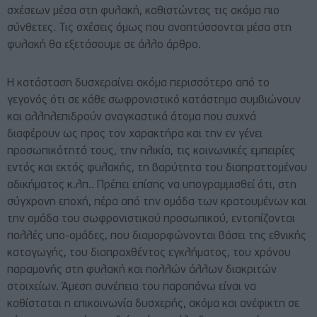
σχέσεων μέσα στη φυλακή, καθιστώντας τις ακόμα πιο
σύνθετες. Τις σχέσεις όμως που αναπτύσσονται μέσα στη
φυλακή θα εξετάσουμε σε άλλο άρθρο.
Η κατάσταση δυσχεραίνει ακόμα περισσότερο από το
γεγονός ότι σε κάθε σωφρονιστικό κατάστημα συμβιώνουν
και αλληλεπιδρούν αναγκαστικά άτομα που συχνά
διαφέρουν ως προς τον χαρακτήρα και την εν γένει
προσωπικότητά τους, την ηλικία, τις κοινωνικές εμπειρίες
εντός και εκτός φυλακής, τη βαρύτητα του διαπραττομένου
αδικήματος κ.λπ.. Πρέπει επίσης να υπογραμμισθεί ότι, στη
σύγχρονη εποχή, πέρα από την ομάδα των κρατουμένων και
την ομάδα του σωφρονιστικού προσωπικού, εντοπίζονται
πολλές υπο-ομάδες, που διαμορφώνονται βάσει της εθνικής
καταγωγής, του διαπραχθέντος εγκλήματος, του χρόνου
παραμονής στη φυλακή και πολλών άλλων διακριτών
στοιχείων. Άμεση συνέπεια του παραπάνω είναι να
καθίσταται η επικοινωνία δυσχερής, ακόμα και ανέφικτη σε