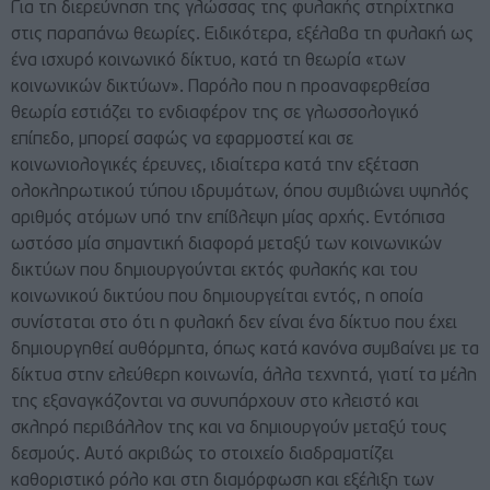
Για τη διερεύνηση της γλώσσας της φυλακής στηρίχτηκα
στις παραπάνω θεωρίες. Ειδικότερα, εξέλαβα τη φυλακή ως
ένα ισχυρό κοινωνικό δίκτυο, κατά τη θεωρία «των
κοινωνικών δικτύων». Παρόλο που η προαναφερθείσα
θεωρία εστιάζει το ενδιαφέρον της σε γλωσσολογικό
επίπεδο, μπορεί σαφώς να εφαρμοστεί και σε
κοινωνιολογικές έρευνες, ιδιαίτερα κατά την εξέταση
ολοκληρωτικού τύπου ιδρυμάτων, όπου συμβιώνει υψηλός
αριθμός ατόμων υπό την επίβλεψη μίας αρχής. Εντόπισα
ωστόσο μία σημαντική διαφορά μεταξύ των κοινωνικών
δικτύων που δημιουργούνται εκτός φυλακής και του
κοινωνικού δικτύου που δημιουργείται εντός, η οποία
συνίσταται στο ότι η φυλακή δεν είναι ένα δίκτυο που έχει
δημιουργηθεί αυθόρμητα, όπως κατά κανόνα συμβαίνει με τα
δίκτυα στην ελεύθερη κοινωνία, άλλα τεχνητά, γιατί τα μέλη
της εξαναγκάζονται να συνυπάρχουν στο κλειστό και
σκληρό περιβάλλον της και να δημιουργούν μεταξύ τους
δεσμούς. Αυτό ακριβώς το στοιχείο διαδραματίζει
καθοριστικό ρόλο και στη διαμόρφωση και εξέλιξη των