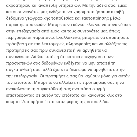
Γιάννης Πανούσης
ακροατηρίου και ανάπτυξη υπηρεσιών.
Με την άδειά σας, εμείς
Οι μόνοι αθώοι
και οι συνεργάτες μας ενδέχεται να χρησιμοποιήσουμε ακριβή
δεδομένα γεωγραφικής τοποθεσίας και ταυτοποίησης μέσω
σάρωσης συσκευών. Μπορείτε να κάνετε κλικ για να συναινέσετε
στην επεξεργασία από εμάς και τους συνεργάτες μας όπως
περιγράφεται παραπάνω. Εναλλακτικά, μπορείτε να αποκτήσετε
Αντώνιος Ντακανάλης
πρόσβαση σε πιο λεπτομερείς πληροφορίες και να αλλάξετε τις
Τέμπη: Η Κορυφή του Παγόβουνου
προτιμήσεις σας πριν συναινέσετε ή να αρνηθείτε να
μιας Κοινωνίας που βράζει
συναινέσετε.
Λάβετε υπόψη ότι κάποια επεξεργασία των
προσωπικών σας δεδομένων ενδέχεται να μην απαιτεί τη
συγκατάθεσή σας, αλλά έχετε το δικαίωμα να αρνηθείτε αυτήν
την επεξεργασία. Οι προτιμήσεις σας θα ισχύουν μόνο για αυτόν
Γιάννης Πανούσης
τον ιστότοπο. Μπορείτε να αλλάξετε τις προτιμήσεις σας ή να
Μικροδιάβολοι ή άγουροι
ανακαλέσετε τη συγκατάθεσή σας ανά πάσα στιγμή
εγκληματίες; – Άρθρο – παρέμβαση
επιστρέφοντας σε αυτόν τον ιστότοπο και κάνοντας κλικ στο
στο Propago του Γιάννη Πανούση
κουμπί "Απορρήτου" στο κάτω μέρος της ιστοσελίδας.
Μαργαρίτης Τζίμας
Ο απέναντι