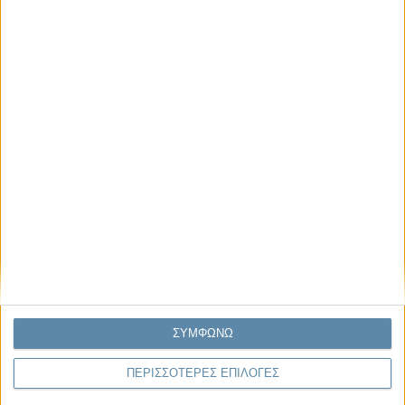
Μας αφορά
Πρόσφατα
Η κρίση της προσδοκίας
Ο Όλυμπος εντάχθηκε στον Κατάλογο Μνημείων
Παγκόσμιας Κληρονομιάς της UNESCO
Σεισμοί Βενεζουέλας 2026: Επιτόπια Διερεύνηση,
Τεκμηρίωση και Διδάγματα
Ανθισμένη συ-στολή
Να αφήνεις τους ανθρώπους να είναι (letting
ΣΥΜΦΩΝΩ
people be)
ΠΕΡΙΣΣΟΤΕΡΕΣ ΕΠΙΛΟΓΕΣ