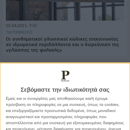
02.04.2021, 7:32
ΠΑΡΕΜΒΆΣΕΙΣ
Οι συνθηματικοί γλωσσικοί κώδικες επικοινωνίας
σε ιδρυματικά περιβάλλοντα και η διερεύνηση της
«γλώσσας της φυλακής»
Παρεμβάσεις
Σεβόμαστε την ιδιωτικότητά σας
Κέλλυ Καμπάκη
Εμείς και οι συνεργάτες μας αποθηκεύουμε και/ή έχουμε
Κέλλυ Καμπάκη: Η μαμά της Έμμας
πρόσβαση σε πληροφορίες σε μια συσκευή, όπως τα cookies,
γράφει για την “ισόβια καταδίκη
και επεξεργαζόμαστε προσωπικά δεδομένα, όπως μοναδικοί
της”
αναγνωριστικοί και προσαρμοσμένες πληροφορίες που
αποστέλλονται από μια συσκευή για εξατομικευμένες διαφημίσεις
και περιεχόμενο, μέτρηση διαφήμισης και περιεχομένου, έρευνα