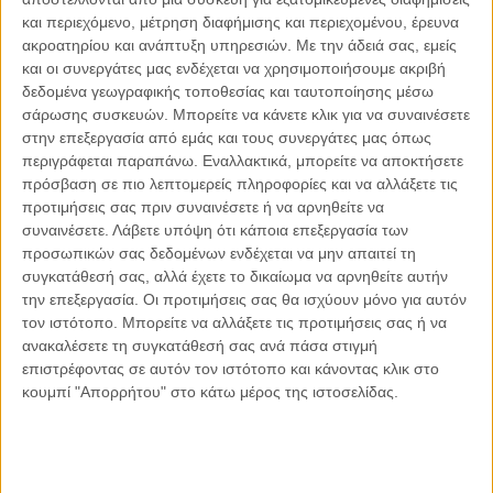
μας κάνουν τη ζωή μας πολύ πιο εύκολη χωρίς ιδιαίτερες
και περιεχόμενο, μέτρηση διαφήμισης και περιεχομένου, έρευνα
στερήσεις.
ακροατηρίου και ανάπτυξη υπηρεσιών.
Με την άδειά σας, εμείς
και οι συνεργάτες μας ενδέχεται να χρησιμοποιήσουμε ακριβή
δεδομένα γεωγραφικής τοποθεσίας και ταυτοποίησης μέσω
2. Μαγειρεύουμε με πρώτες ύλες χωρίς γλουτένη, π.χ.
σάρωσης συσκευών. Μπορείτε να κάνετε κλικ για να συναινέσετε
αλεύρι από καλαμπόκι ή ειδικό αλεύρι χωρίς γλουτένη αντί
στην επεξεργασία από εμάς και τους συνεργάτες μας όπως
για το παραδοσιακό αλεύρι από σιτάρι.
περιγράφεται παραπάνω. Εναλλακτικά, μπορείτε να αποκτήσετε
πρόσβαση σε πιο λεπτομερείς πληροφορίες και να αλλάξετε τις
προτιμήσεις σας πριν συναινέσετε ή να αρνηθείτε να
3. Μαγειρεύουμε πάντα χωριστά και σε καθαρή επιφάνεια το
συναινέσετε.
Λάβετε υπόψη ότι κάποια επεξεργασία των
φαγητό χωρίς γλουτένη, αποφεύγοντας έτσι μόλυνση από
προσωπικών σας δεδομένων ενδέχεται να μην απαιτεί τη
μη ασφαλείς τροφές.
συγκατάθεσή σας, αλλά έχετε το δικαίωμα να αρνηθείτε αυτήν
την επεξεργασία. Οι προτιμήσεις σας θα ισχύουν μόνο για αυτόν
τον ιστότοπο. Μπορείτε να αλλάξετε τις προτιμήσεις σας ή να
4. Προσθέτουμε στο διαιτολόγιό μας μεγαλύτερες
ανακαλέσετε τη συγκατάθεσή σας ανά πάσα στιγμή
ποσότητες τροφίμων που έτσι κι’ αλλιώς δεν περιέχουν
επιστρέφοντας σε αυτόν τον ιστότοπο και κάνοντας κλικ στο
γλουτένη, όπως φρέσκα λαχανικά και φρούτα, πατάτες,
κουμπί "Απορρήτου" στο κάτω μέρος της ιστοσελίδας.
ρύζι, κρέας, ψάρι κλπ.
5. Όταν τρώμε έξω προτιμάμε κρέας, κοτόπουλο ή ψάρι
ψητό, με ψητά λαχανικά, και γενικά αποφεύγουμε τα