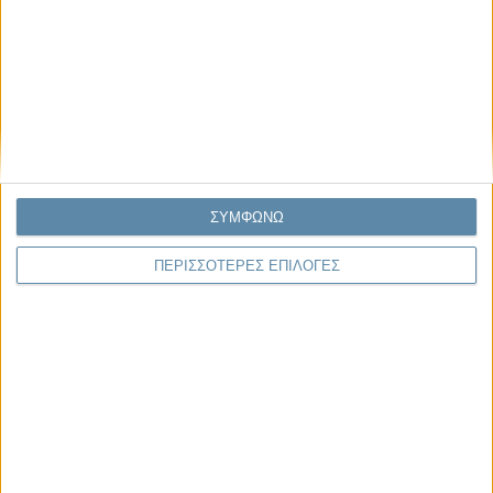
Μας αφορά
ΣΥΜΦΩΝΩ
ΠΕΡΙΣΣΟΤΕΡΕΣ ΕΠΙΛΟΓΕΣ
29.07.2026, 11:20
Η κρίση της προσδοκίας
Κάθε εποχή έχει τη δική της μεγάλη πολιτική κρίση. Άλλοτε ήταν η
κρίση της νομιμοποίησης. Άλλοτε η κρίση της
αντιπροσώπευσης...