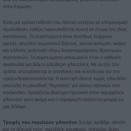
στην Ευρώπη.
Είναι μια χρόνια πάθηση του λεπτού εντέρου με κληρονομική
προδιάθεση, καθώς παρουσιάζεται συχνά σε άτομα της ίδιας
οικογένειας. Τα συμπτώματα είναι συνήθως διάρροια,
εμετός, απώλεια σωματικού βάρους, χρόνια κόπωση, ακόμα
και ελλιπής ανάπτυξη λόγω δυσαπορρόφησης θρεπτικών
συστατικών. Τα συμπτώματα υποχωρούν όταν ο ασθενής
ακολουθεί μια δίαιτα ελεύθερη γλουτένης. Με αυτόν τον
τρόπο, αποτρέπονται οι επιπλοκές και οι κίνδυνοι για την
υγεία ελαχιστοποιούνται. Η αυστηρή δίαιτα χωρίς γλουτένη
αποτελεί τη μοναδική “θεραπεία” για όσους πάσχουν από
κοιλιοκάκη. Χρειάζεται ιδιαίτερη προσοχή στην «κρυμμένη»
γλουτένη γιατί ακόμα και η παραμικρή ποσότητα μπορεί να
μας βλάψει .
Τροφές που περιέχουν γλουτένη:
Σιτάρι, κριθάρι, σίκαλη
και τα άλευρά τους, σιμιγδάλι, κουσκούς, πλιγούρι, βύνη,