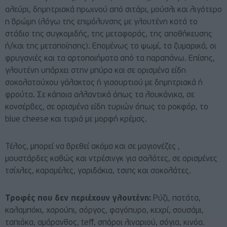
αλεύρι, δημητριακά πρωινού από σιτάρι, μούσλι και λιγότερο
η βρώμη (λόγω της επιμόλυνσης με γλουτένη κατά το
στάδιο της συγκομιδής, της μεταφοράς, της αποθήκευσης
ή/και της μεταποίησης). Επομένως το ψωμί, τα ζυμαρικά, οι
φρυγανιές και τα αρτοποιήματα από τα παραπάνω. Επίσης,
γλουτένη υπάρχει στην μπύρα και σε ορισμένα είδη
σοκολατούχου γάλακτος ή γιαουρτιού με δημητριακά ή
φρούτα. Σε κάποια αλλαντικά όπως τα λουκάνικα, σε
κονσέρβες, σε ορισμένα είδη τυριών όπως το ροκφόρ, το
blue cheese και τυριά με μορφή κρέμας.
Τέλος, μπορεί να βρεθεί ακόμα και σε μαγιονέζες ,
μουστάρδες καθώς και ντρέσινγκ για σαλάτες, σε ορισμένες
τσίχλες, καραμέλες, γαριδάκια, τσιπς και σοκολάτες.
Τροφές που δεν περιέχουν γλουτένη:
Ρύζι, πατάτα,
καλαμπόκι, χαρούπι, σόργος, φαγόπυρο, κεχρί, σουσάμι,
ταπιόκα, αμάρανθος, teff, σπόροι λιναριού, σόγια, κινόα.