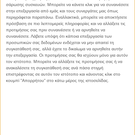
μέγεθος της κόρης των ματιών.
σάρωσης συσκευών. Μπορείτε να κάνετε κλικ για να συναινέσετε
Η διάγνωση
στην επεξεργασία από εμάς και τους συνεργάτες μας όπως
Συχνά, με την πάροδο του χρόνου, τα επεισόδια της
περιγράφεται παραπάνω. Εναλλακτικά, μπορείτε να αποκτήσετε
κεφαλαλγίας μπορεί να αραιώνουν, να γίνονται πιο ήπια ή
πρόσβαση σε πιο λεπτομερείς πληροφορίες και να αλλάξετε τις
και να σταματούν, ενώ η φάση της αύρας (των οπτικών
προτιμήσεις σας πριν συναινέσετε ή να αρνηθείτε να
συναινέσετε.
Λάβετε υπόψη ότι κάποια επεξεργασία των
διαταραχών) παραμένει και μπορεί να αποτελεί τη μόνη
προσωπικών σας δεδομένων ενδέχεται να μην απαιτεί τη
εκδήλωση της ημικρανίας (συνήθως σε ηλικίες άνω των 50
συγκατάθεσή σας, αλλά έχετε το δικαίωμα να αρνηθείτε αυτήν
ετών). Πολλές φόρες, λοιπόν, είναι δύσκολο να
την επεξεργασία. Οι προτιμήσεις σας θα ισχύουν μόνο για αυτόν
προσδιορίσουμε εάν τα οπτικά φαινόμενα σχετίζονται με την
τον ιστότοπο. Μπορείτε να αλλάξετε τις προτιμήσεις σας ή να
ημικρανία ή αποτελούν συμπτώματα μιας άλλης
ανακαλέσετε τη συγκατάθεσή σας ανά πάσα στιγμή
οφθαλμολογικής πάθησης.
επιστρέφοντας σε αυτόν τον ιστότοπο και κάνοντας κλικ στο
Σοβαρές οφθαλμολογικές, αλλά και συστηματικές ασθένειες
κουμπί "Απορρήτου" στο κάτω μέρος της ιστοσελίδας.
που επηρεάζουν το οπτικό μας σύστημα (αποφράξεις
αγγείων στον αμφιβληστροειδή και στον εγκέφαλο,
αυξημένη ενδοκράνια πίεση, γιγαντοκυτταρική αρτηρίτιδα,
ισχαιμική οπτικοπάθεια, γλαύκωμα, αποκόλληση του
αμφιβληστροειδούς, όγκοι του οφθαλμικού κόγχου κ.ά.)
εκδηλώνονται με παρόμοιες οπτικές διαταραχές και κάποιες
από αυτές μπορεί να συνοδεύονται από κεφαλαλγία.