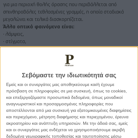
για μια περιοχή θολής όρασης που περιβάλλεται από
σπινθηροβόλες τεθλασμένες γραμμές, η οποία σταδιακά
μεγαλώνει και τελικά διασκορπίζεται.
Άλλα οπτικά φαινόμενα είναι:
· λάμψεις,
· στίγματα,
· φως που τρεμοπαίζει,
· τυφλές περιοχές στο οπτικό πεδίο (όταν δηλαδή λείπει
μέρος της εικόνας),
· σωληνοειδής όραση,
Σεβόμαστε την ιδιωτικότητά σας
· παροδική απώλεια όρασης,
Εμείς και οι συνεργάτες μας αποθηκεύουμε και/ή έχουμε
· αίσθηση ότι κοιτάζουμε μέσα από νερό ή από κύματα
πρόσβαση σε πληροφορίες σε μια συσκευή, όπως τα cookies,
ζέστης ή από καλειδοσκόπιο,
και επεξεργαζόμαστε προσωπικά δεδομένα, όπως μοναδικοί
· κατακερματισμός της εικόνας, και
αναγνωριστικοί και προσαρμοσμένες πληροφορίες που
· διαταραχές στην αντίληψη του μεγέθους των αντικειμένων
αποστέλλονται από μια συσκευή για εξατομικευμένες διαφημίσεις
και των χρωμάτων τους.
και περιεχόμενο, μέτρηση διαφήμισης και περιεχομένου, έρευνα
ακροατηρίου και ανάπτυξη υπηρεσιών.
Με την άδειά σας, εμείς
Πιο σπάνια, εκτός των παραπάνω διαταραχών, ο ασθενής
και οι συνεργάτες μας ενδέχεται να χρησιμοποιήσουμε ακριβή
μπορεί να έχει διπλωπία, πτώση βλεφάρου και αλλαγές στο
δεδομένα γεωγραφικής τοποθεσίας και ταυτοποίησης μέσω