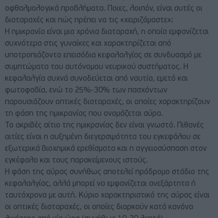
οφθαλμολογικά προβλήματα. Ποιες, λοιπόν, είναι αυτές οι
διαταραχές και πώς πρέπει να τις «χειριζόμαστε»;
Η ημικρανία είναι μια χρόνια διαταραχή, η οποία εμφανίζεται
συχνότερα στις γυναίκες και χαρακτηρίζεται από
υποτροπιάζοντα επεισόδια κεφαλαλγίας σε συνδυασμό με
συμπτώματα του αυτόνομου νευρικού συστήματος. Η
κεφαλαλγία συχνά συνοδεύεται από ναυτία, εμετό και
φωτοφοβία, ενώ το 25%-30% των πασχόντων
παρουσιάζουν οπτικές διαταραχές, οι οποίες χαρακτηρίζουν
τη φάση της ημικρανίας που ονομάζεται αύρα.
Το ακριβές αίτιο της ημικρανίας δεν είναι γνωστό. Πιθανές
αιτίες είναι η αυξημένη διεγερσιμότητα του εγκεφάλου σε
εξωτερικά βιοχημικά ερεθίσματα και η αγγειοσύσπαση στον
εγκέφαλο και τους παρακείμενους ιστούς.
Η φάση της αύρας συνήθως αποτελεί πρόδρομο στάδιο της
κεφαλαλγίας, αλλά μπορεί να εμφανίζεται ανεξάρτητα ή
ταυτόχρονα με αυτή. Κύριο χαρακτηριστικό της αύρας είναι
οι οπτικές διαταραχές, οι οποίες διαρκούν κατά κανόνα