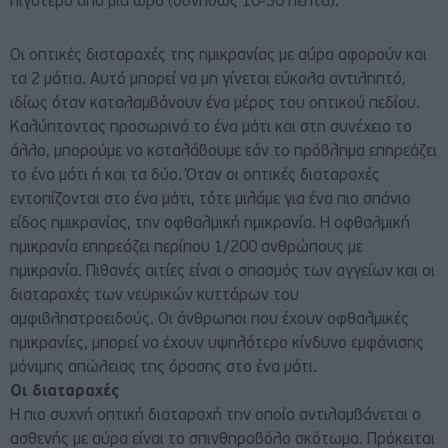
λιγότερο από μία ώρα (συνήθως 10-30 λεπτά).
Οι οπτικές διαταραχές της ημικρανίας με αύρα αφορούν και
τα 2 μάτια. Αυτό μπορεί να μη γίνεται εύκολα αντιληπτό,
ιδίως όταν καταλαμβάνουν ένα μέρος του οπτικού πεδίου.
Καλύπτοντας προσωρινά το ένα μάτι και στη συνέχεια το
άλλο, μπορούμε να καταλάβουμε εάν το πρόβλημα επηρεάζει
το ένα μάτι ή και τα δύο. Όταν οι οπτικές διαταραχές
εντοπίζονται στο ένα μάτι, τότε μιλάμε για ένα πιο σπάνιο
είδος ημικρανίας, την οφθαλμική ημικρανία. Η οφθαλμική
ημικρανία επηρεάζει περίπου 1/200 ανθρώπους με
ημικρανία. Πιθανές αιτίες είναι ο σπασμός των αγγείων και οι
διαταραχές των νευρικών κυττάρων του
αμφιβληστροειδούς. Οι άνθρωποι που έχουν οφθαλμικές
ημικρανίες, μπορεί να έχουν υψηλότερο κίνδυνο εμφάνισης
μόνιμης απώλειας της όρασης στο ένα μάτι.
Οι διαταραχές
Η πιο συχνή οπτική διαταραχή την οποία αντιλαμβάνεται ο
ασθενής με αύρα είναι το σπινθηροβόλο σκότωμα. Πρόκειται