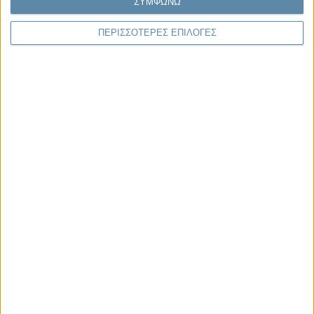
ΣΥΜΦΩΝΩ
Μας αφορά
ΠΕΡΙΣΣΟΤΕΡΕΣ ΕΠΙΛΟΓΕΣ
29.07.2026, 11:20
Η κρίση της προσδοκίας
Κάθε εποχή έχει τη δική της μεγάλη πολιτική κρίση. Άλλοτε ήταν η
κρίση της νομιμοποίησης. Άλλοτε η κρίση της
αντιπροσώπευσης...
Παρεμβάσεις
Κέλλυ Καμπάκη
Κέλλυ Καμπάκη: Η μαμά της Έμμας