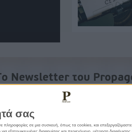
To Newsletter του Propag
Λάβετε την ανάλυση της ημέρας στο email σας
ητά σας
σε πληροφορίες σε μια συσκευή, όπως τα cookies, και επεξεργαζόμαστ
α εξατομικευμένες διαφημίσεις και περιεχόμενο, μέτρηση διαφήμισης 