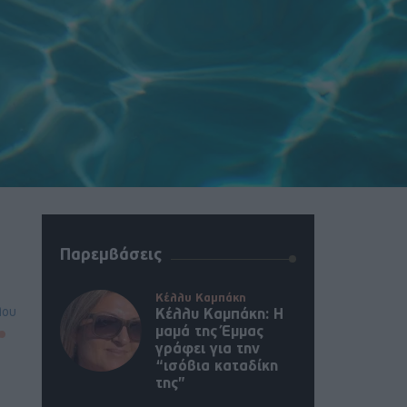
Παρεμβάσεις
Κέλλυ Καμπάκη
λου
Κέλλυ Καμπάκη: Η
μαμά της Έμμας
γράφει για την
“ισόβια καταδίκη
της”