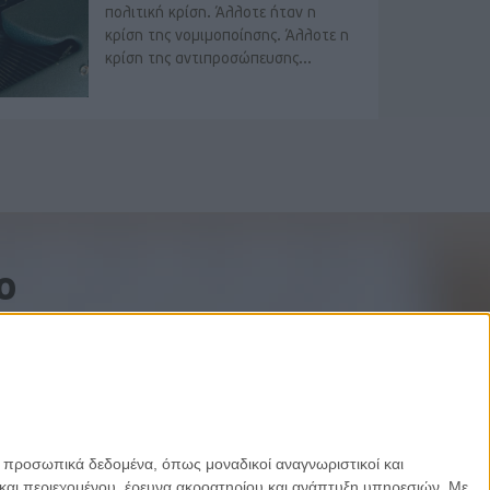
πολιτική κρίση. Άλλοτε ήταν η
κρίση της νομιμοποίησης. Άλλοτε η
κρίση της αντιπροσώπευσης...
o
ε προσωπικά δεδομένα, όπως μοναδικοί αναγνωριστικοί και
και περιεχομένου, έρευνα ακροατηρίου και ανάπτυξη υπηρεσιών.
Με