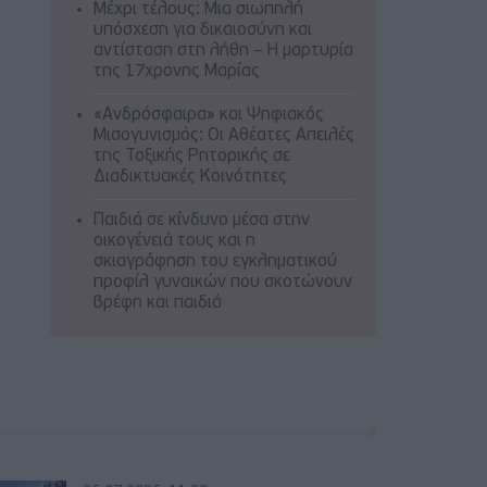
Μέχρι τέλους: Μια σιωπηλή
υπόσχεση για δικαιοσύνη και
αντίσταση στη λήθη – Η μαρτυρία
της 17χρονης Μαρίας
«Ανδρόσφαιρα» και Ψηφιακός
Μισογυνισμός: Οι Αθέατες Απειλές
της Τοξικής Ρητορικής σε
Διαδικτυακές Κοινότητες
Παιδιά σε κίνδυνο μέσα στην
οικογένειά τους και η
σκιαγράφηση του εγκληματικού
προφίλ γυναικών που σκοτώνουν
βρέφη και παιδιά