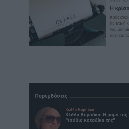
29.07.202
Η κρίσ
Κάθε εποχή
πολιτική κ
νομιμοποί
αντιπροσώ
Παρεμβάσεις
Κέλλυ Καμπάκη
Κέλλυ Καμπάκη: Η μαμά της 
“ισόβια καταδίκη της”