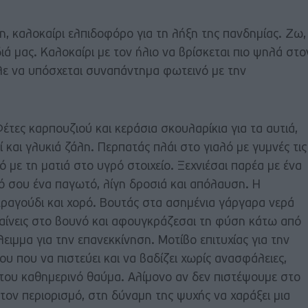
η, καλοκαίρι ελπιδοφόρο για τη λήξη της πανδημίας. Ζω,
διά μας. Καλοκαίρι με τον ήλιο να βρίσκεται πιο ψηλά στο
πλε να υπόσχεται συναπάντημα φωτεινό με την
έτες καρπουζιού και κεράσια σκουλαρίκια για τα αυτιά,
 και γλυκιά ζάλη. Περπατάς πλάι στο γιαλό με γυμνές τις
 με τη ματιά στο υγρό στοιχείο. Ξεχνιέσαι παρέα με ένα
υτό σου ένα παγωτό, λίγη δροσιά και απόλαυση. Η
τραγούδι και χορό. Βουτάς στα ασημένια γάργαρα νερά
εβαίνεις στο βουνό και αφουγκράζεσαι τη φύση κάτω από
ειμμα για την επανεκκίνηση. Μοτίβο επιτυχίας για την
 που να πιστεύει και να βαδίζει χωρίς ανασφάλειες,
ό του καθημερινό θαύμα. Αλίμονο αν δεν πιστέψουμε στο
 τον περιορισμό, στη δύναμη της ψυχής να χαράξει μια