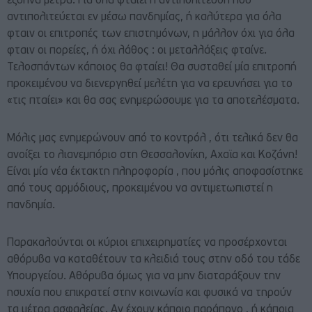
έξυπνα μέτρα. Για όλα φταίει η αντιπολίτευση που
αντιπολιτεύεται εν μέσω πανδημίας, ή καλύτερα για όλα
φταιν οι επιτροπές των επιστημόνων, η μάλλον όχι για όλα
φταιν οι πορείες, ή όχι λάθος : οι μεταλλάξεις φταίνε.
Τελοσπάντων κάποιος θα φταίει! Θα συσταθεί μία επιτροπή
προκειμένου να διενεργηθεί μελέτη για να ερευνήσει για το
«τις πταίει» και θα σας ενημερώσουμε για τα αποτελέσματα.
Μόλις μας ενημερώνουν από το κοντρόλ , ότι τελικά δεν θα
ανοίξει το λιανεμπόριο στη Θεσσαλονίκη, Αχαϊα και Κοζάνη!
Είναι μία νέα έκτακτη πληροφορία , που μόλις αποφασίστηκε
από τους αρμόδιους, προκειμένου να αντιμετωπιστεί η
πανδημία.
Παρακαλούνται οι κύριοι επιχειρηματίες να προσέρχονται
αθόρυβα να καταθέτουν τα κλειδιά τους στην οδό του τάδε
Υπουργείου. Αθόρυβα όμως για να μην διαταράξουν την
ησυχία που επικρατεί στην κοινωνία και φυσικά να τηρούν
τα μέτρα ασφαλείας. Αν έχουν κάποιο παράπονο , ή κάποια