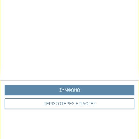
26.07.2026, 11:29
Ο Όλυμπος εντάχθηκε στον Κατάλογο Μνημείων
Παγκόσμιας Κληρονομιάς της UNESCO
Η UNESCO ανακοίνωσε την ένταξη του Ολύμπου στον Κατάλογο
Μνημείων Παγκόσμιας Κληρονομιάς, έπειτα από ομόφωνη απόφαση της
48ης Συνόδου της..
ΣΥΜΦΩΝΩ
ΠΕΡΙΣΣΟΤΕΡΕΣ ΕΠΙΛΟΓΕΣ
Παρεμβάσεις
Κέλλυ Καμπάκη
Κέλλυ Καμπάκη: Η μαμά της Έμμας
γράφει για την “ισόβια καταδίκη