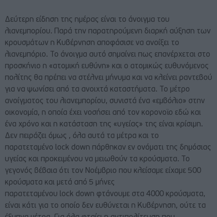
Δεύτερη είδηση της ημέρας είναι το άνοιγμα του
λιανεμπορίου. Παρά την παρατηρούμενη διαρκή αύξηση των
κρουσμάτων η Κυβέρνηση αποφάσισε να ανοίξει το
λιανεμπόριο. Το άνοιγμα αυτό σημαίνει πως επανέρχεται στο
προσκήνιο η «ατομική ευθύνη» και ο ατομικώς ευθυνόμενος
πολίτης θα πρέπει να στέλνει μήνυμα και να κλείνει ραντεβού
για να ψωνίσει από τα ανοιχτά καταστήματα. Το μέτρο
ανοίγματος του λιανεμπορίου, συνιστά ένα «εμβόλιο» στην
οικονομία, η οποία έχει νοσήσει από τον κορονοϊο εδώ και
ένα χρόνο και η κατάσταση της «υγείας» της είναι κρίσιμη.
Δεν πειράζει όμως , όλα αυτά τα μέτρα και το
παρατεταμένο lock down πάρθηκαν εν ονόματι της δημόσιας
υγείας και προκειμένου να μειωθούν τα κρούσματα. Το
γεγονός βέβαια ότι τον Νοέμβριο που κλείσαμε είχαμε 500
κρούσματα και μετά από 5 μήνες
παρατεταμένου lock down φτάνουμε στα 4000 κρούσματα,
είναι κάτι για το οποίο δεν ευθύνεται η Κυβέρνηση, ούτε τα