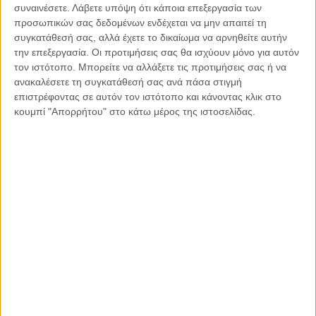
συναινέσετε.
Λάβετε υπόψη ότι κάποια επεξεργασία των
Αβέβαιο είναι και το κομμάτι του αν θα ανοίξουν τα
προσωπικών σας δεδομένων ενδέχεται να μην απαιτεί τη
Δικαστήρια. Εξάλλου τα Δικαστήρια είναι ανοιχτά – η
συγκατάθεσή σας, αλλά έχετε το δικαίωμα να αρνηθείτε αυτήν
είσοδος δηλαδή είναι ανοιχτή και μπορεί να μπεί όποιος θέλει
την επεξεργασία. Οι προτιμήσεις σας θα ισχύουν μόνο για αυτόν
μέσα, όπερ σημαίνει ότι οι δικηγόροι δεν ανήκουν στον
τον ιστότοπο. Μπορείτε να αλλάξετε τις προτιμήσεις σας ή να
πληττόμενο κλάδο και δεν θα λάβουν κάποια περαιτέρω
ανακαλέσετε τη συγκατάθεσή σας ανά πάσα στιγμή
επιστρέφοντας σε αυτόν τον ιστότοπο και κάνοντας κλικ στο
οικονομική ενίσχυση. Κάθε βδομάδα – αργά το βράδυ της
κουμπί "Απορρήτου" στο κάτω μέρος της ιστοσελίδας.
Κυριακής -δημοσιεύονται ΚΥΑ για τη λειτουργία των
δικαστηρίων, ώστε να γνωρίζει ο δικηγόρος το πρωί της
Δευτέρας τι μέλλει γενέσθαι. Για το τι θα γίνουν όλες αυτές
οι υποθέσεις που αναβάλλονται, είναι κάτι που ΘΑ το
εξετάσει η Κυβέρνηση.
Όλοι οι πολίτες δεν πρέπει να ανησυχούν για την οικονομία
καθότι η Κυβέρνηση εξετάζει επιπλέον μέτρα ενίσχυσης με
την κατάληξη –εος, -εα , όπως επιστρεπτ -έος , επιστρεπτ
-έα.
Αξιοσημείωτη είναι η νέα δημοσκόπηση όπου βγάζει ως