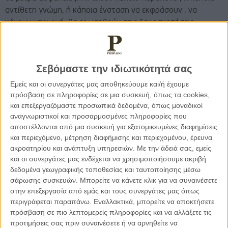
αντίθετη γνώμη, ή κάποια ένσταση να εκφράσουν , να
κάνουν υπομονή, θα ερωτηθούν στις δημοσκοπήσεις.
Αβέβαιο το κομμάτι και για το πότε θα ανοίξουν τα σχολεία.
Οι ειδικοί στην αρχή επεσήμαναν πως στα σχολεία δεν
Σεβόμαστε την ιδιωτικότητά σας
κολλάει, είναι σαν τα μέσα μεταφοράς. Παρ’ όλα αυτά για
Εμείς και οι συνεργάτες μας αποθηκεύουμε και/ή έχουμε
προληπτικούς λόγους παραμένουν κλειστά. Εξετάζεται το
πρόσβαση σε πληροφορίες σε μια συσκευή, όπως τα cookies,
ενδεχόμενο να ανοίξουν με ασφάλεια δύο- τρεις μέρες πριν
και επεξεργαζόμαστε προσωπικά δεδομένα, όπως μοναδικοί
το Πάσχα. Η τηλεκπαίδευση εξάλλου είναι απόλυτα
αναγνωριστικοί και προσαρμοσμένες πληροφορίες που
επιτυχημένη διαδικασία, δεν εγείρει καθόλου ερωτήματα και
αποστέλλονται από μια συσκευή για εξατομικευμένες διαφημίσεις
προβληματισμούς και όλα βαίνουν καλώς και με την παιδεία.
και περιεχόμενο, μέτρηση διαφήμισης και περιεχομένου, έρευνα
ακροατηρίου και ανάπτυξη υπηρεσιών.
Με την άδειά σας, εμείς
Το αν μια ολόκληρη γενιά θα αφανιστεί και οικονομικά και
και οι συνεργάτες μας ενδέχεται να χρησιμοποιήσουμε ακριβή
εκπαιδευτικά , δεν είναι κάτι που θα πρέπει να σας ανησυχεί.
δεδομένα γεωγραφικής τοποθεσίας και ταυτοποίησης μέσω
Θα αποτελέσει μία μικρή παράγραφο της ιστορίας μας, που
σάρωσης συσκευών. Μπορείτε να κάνετε κλικ για να συναινέσετε
θα την μαθαίνουν απέξω για να δώσουν εξετάσεις τα παιδιά
στην επεξεργασία από εμάς και τους συνεργάτες μας όπως
της τρίτης λυκείου του έτους 2080 , αν πέσει το κεφάλαιο
περιγράφεται παραπάνω. Εναλλακτικά, μπορείτε να αποκτήσετε
“lock down 3”.
πρόσβαση σε πιο λεπτομερείς πληροφορίες και να αλλάξετε τις
προτιμήσεις σας πριν συναινέσετε ή να αρνηθείτε να