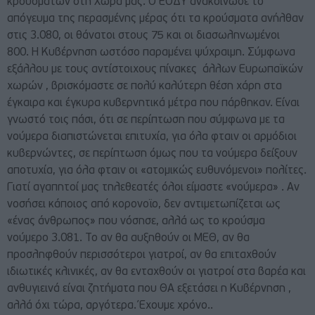
κρουσμάτων στη Χώρα μας. Ο ΕΟΔΥ ανακοίνωσε το
απόγευμα της περασμένης μέρας ότι τα κρούσματα ανήλθαν
στις 3.080, οι θάνατοι στους 75 και οι διασωληνωμένοι
800. Η Κυβέρνηση ωστόσο παραμένει ψύχραιμη. Σύμφωνα
εξάλλου με τους αντίστοιχους πίνακες άλλων Ευρωπαϊκών
χωρών , βρισκόμαστε σε πολύ καλύτερη θέση χάρη στα
έγκαιρα και έγκυρα κυβερνητικά μέτρα που πάρθηκαν. Είναι
γνωστό τοις πάσι, ότι σε περίπτωση που σύμφωνα με τα
νούμερα διαπιστώνεται επιτυχία, για όλα φταιν οι αρμόδιοι
κυβερνώντες, σε περίπτωση όμως που τα νούμερα δείξουν
αποτυχία, για όλα φταιν οι «ατομικώς ευθυνόμενοι» πολίτες.
Γιατί αγαπητοί μας τηλεθεατές όλοι είμαστε «νούμερα» . Αν
νοσήσει κάποιος από κορονοϊο, δεν αντιμετωπίζεται ως
«ένας άνθρωπος» που νόσησε, αλλά ως το κρούσμα
νούμερο 3.081. Το αν θα αυξηθούν οι ΜΕΘ, αν θα
προσληφθούν περισσότεροι γιατροί, αν θα επιταχθούν
ιδιωτικές κλινικές, αν θα ενταχθούν οι γιατροί στα βαρέα και
ανθυγιεινά είναι ζητήματα που ΘΑ εξετάσει η Κυβέρνηση ,
αλλά όχι τώρα, αργότερα. Έχουμε χρόνο..