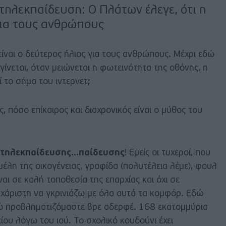
τηλεκπαίδευση: Ο Πλάτων έλεγε, ότι η
 για τους ανθρώπους
είναι ο δεύτερος ήλιος για τους ανθρώπους. Μέχρι εδώ
γίνεται, όταν μειώνεται η φωτεινότητα της οθόνης, η
 το σήμα του ιντερνετ;
ς, πόσο επίκαιρος και διαχρονικός είναι ο μύθος του
ς τηλεκπαίδευσης…παίδευσης
! Εμείς οι τυχεροί, που
μέλη της οικογένειας, γραφίδα (πολυτέλεια λέμε), φουλ
ίναι σε καλή τοποθεσία της επαρχίας και όχι σε
άριστη να γκρινιάζω με όλα αυτά τα κομφόρ. Εδώ
 προβληματιζόμαστε βρε αδερφέ. 168 εκατομμύρια
ίου λόγω του ιού. Το σχολικό κουδούνι έχει