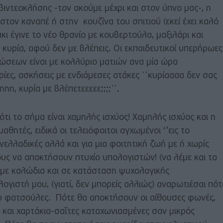
βιντεοκλήσης -τον ακούμε μέχρι και στον ύπνο μας-, η
τον καναπέ ή στην κουζίνα του σπιτιού (εκεί έχει καλό
άκι έγινε το νέο θρανίο με κουβερτούλα, μαξιλάρι και
 κυρία, αφού δεν με βλέπεις. Οι εκπαιδευτικοί υπερήρωες
ώσεων είναι με κολλύριο ματιών ανα μία ώρα
ες, ασκήσεις με ενδιάμεσες ατάκες ᾽᾽κυρίαααα δεν σας
η, κυρία με βλέπετεεεεε;;;;᾽᾽.
 ότι το σήμα είναι χαμηλής ισχύος! Χαμηλής ισχύος και η
θητές, ειδικά οι τελειόφοιτοι αγχωμένοι ‘’εις το
ανελλαδικές αλλά και για μια φοιτητική ζωή με ή χωρίς
ους να αποκτήσουν πτυχίο υπολογιστών! (να λέμε και τα
η με καλώδια και σε κατάσταση ψυχολογικής
ογιστή μου, (γιατί, δεν μπορείς αλλιώς) αναρωτιέσαι πότ
ου φατσούλες. Πότε θα αποκτήσουν οι αίθουσες φωνές,
 και χαρτάκια-σαΐτες καταχωνιασμένες σαν μικρός