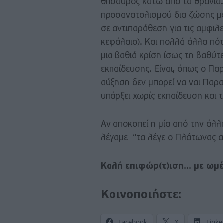
θησαυρός κάτω από τα θρανία.
προσανατολισμού δια ζώσης με 
σε αντιπαράθεση για τις αμφιλ
κεφάλαιο). Και πολλά άλλα πό
μια βαθιά κρίση ίσως τη βαθύτε
εκπαίδευσης. Είναι, όπως ο Πα
αύξηση δεν μπορεί να ναι Παρατ
υπάρξει χωρίς εκπαίδευση και 
Αν αποκοπεί η μία από την άλλη
λέγαμε “τα λέγε ο Πλάτωνας α
Καλή επιφώρ(τ)ιση… με ωμέ
Κοινοποιήστε:
Facebook
X
Linke