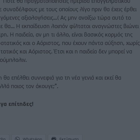
 Πότε θα πραγματοποιήσεις ημερίδα επαγγελματικού
συναδέλφους με τους οποίους λίγο πριν θα έχεις έρθει
εγόμενες αξιολογήσεις…( Ας μην ανοίξω τώρα αυτό το
τε θα… Η εκπαίδευση λοιπόν φίλτατοι αναγνώστες βιώνει
ρη. Η παιδεία, αν μη τι άλλο, είναι βασικός κορμός της
ρατατικός και ο Αόριστος, που έχουν πάντα αύξηση, χωρίς
ατικός και Αόριστος. Έτσι και η παιδεία δεν μπορεί να
τούμπλαλιν.
 θα επέλθει συννεφιά για τη νέα γενιά και εκεί θα
λλά ποιος τον άκουγε;”.
γα επίτηδες!
dIn
WhatsApp
Εκτύπωση