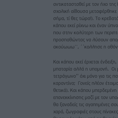
αντικατασταθεί με τον ήχο της 
σχολική αίθουσα μεταφέρθηκε σ
σήμα, τί θες τώρα!). Το κρεβατ
κάπου εκεί ρίχνω και έναν ύπνο
που στην καλύτερη των περιπτ
προσπαθώντας να λύσουν απορί
ακούωωω᾽᾽, ´´κολλησε η οθόνηη
Και κάπου εκεί έρχεται ένδειξη,
μπαταρία αλλά η υπομονή. Οι μα
τετράγωνο’’ όχι μόνο για τις π
καραντίνα; Γονείς πλέον έτοιμ
θετικά). Και κάπου μπερδεμέν
επανεκκίνησης μαζί με τον υπολ
θα ξαναδείς τις αγαπημένες σ
χαρά, ζωγραφιές στους πίνακες