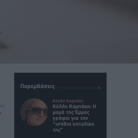
Παρεμβάσεις
Κέλλυ Καμπάκη
σου
Κέλλυ Καμπάκη: Η
μαμά της Έμμας
γράφει για την
“ισόβια καταδίκη
της”