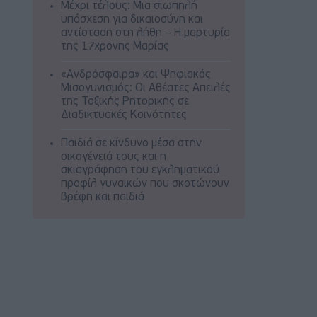
Μέχρι τέλους: Μια σιωπηλή
υπόσχεση για δικαιοσύνη και
αντίσταση στη λήθη – Η μαρτυρία
της 17χρονης Μαρίας
«Ανδρόσφαιρα» και Ψηφιακός
Μισογυνισμός: Οι Αθέατες Απειλές
της Τοξικής Ρητορικής σε
Διαδικτυακές Κοινότητες
Παιδιά σε κίνδυνο μέσα στην
οικογένειά τους και η
σκιαγράφηση του εγκληματικού
προφίλ γυναικών που σκοτώνουν
βρέφη και παιδιά