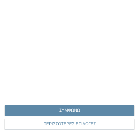
Κέλλυ Καμπάκη
Κέλλυ Καμπάκη: Η μαμά της Έμμας
γράφει για την “ισόβια καταδίκη
της”
Γιάννης Πανούσης
Οι μόνοι αθώοι
Μας αφορά
ΣΥΜΦΩΝΩ
ΠΕΡΙΣΣΟΤΕΡΕΣ ΕΠΙΛΟΓΕΣ