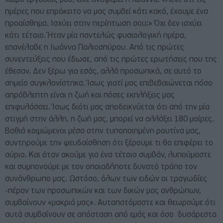
ημέρες που επρόκειτο να μας συμβεί κάτι κακό, έχουμε ένα
προαίσθημα. Ισχύει στην περίπτωση σου;» Όχι δεν ισχύει
κάτι τέτοιο. Ήταν μία παντελώς φυσιολογική ημέρα,
επανέλαβε η Ιωάννα Παλιοσπύρου. Από τις πρώτες
συνεντεύξεις που έδωσε, από τις πρώτες ερωτήσεις που της
έθεσαν. Δεν ξέρω για εσάς, αλλά προσωπικά, σε αυτό το
σημείο συγκλονίστηκα. Ίσως γιατί μας επιβεβαιώνεται πόσο
απρόβλεπτη είναι η ζωή και πόσες εκπλήξεις μας
επιφυλάσσει. Ίσως διότι μας αποδεικνύεται ότι από την μία
στιγμή στην άλλη, η ζωή μας, μπορεί να αλλάξει 180 μοίρες.
Βαθιά κοιμώμενοι μέσα στην τυποποιημένη ρουτίνα μας,
συντηρούμε την ψευδαίσθηση ότι ξέρουμε τι θα επιφέρει το
αύριο. Και όταν ακούμε για ένα τέτοιο συμβάν, λυπούμαστε
και συμπονούμε με τον οποιαδήποτε δυνατό τρόπο τον
συνάνθρωπο μας. Ωστόσο, όλων των ειδών οι τραγωδίες
-πέραν των προσωπικών και των δικών μας ανθρώπων,
συμβαίνουν «μακριά μας». Αυταπατόμαστε και θεωρούμε ότι
αυτά συμβαίνουν σε απόσταση από εμάς και όσο δυσάρεστα