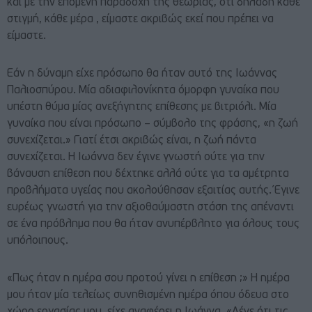
και με την επόμενη παραδοχή της θεωρίας, ότι δηλαδή κάθε
στιγμή, κάθε μέρα , είμαστε ακριβώς εκεί που πρέπει να
είμαστε.
Εάν η δύναμη είχε πρόσωπο θα ήταν αυτό της Ιωάννας
Παλιοσπύρου. Μία αδιαφιλονίκητα όμορφη γυναίκα που
υπέστη θύμα μίας ανεξήγητης επίθεσης με βιτριόλι. Μία
γυναίκα που είναι πρόσωπο – σύμβολο της φράσης, «η ζωή
συνεχίζεται.» Γιατί έτσι ακριβώς είναι, η ζωή πάντα
συνεχίζεται. Η Ιωάννα δεν έγινε γνωστή ούτε για την
βάναυση επίθεση που δέχτηκε αλλά ούτε για τα αμέτρητα
προβλήματα υγείας που ακολούθησαν εξαιτίας αυτής. Έγινε
ευρέως γνωστή για την αξιοθαύμαστη στάση της απέναντι
σε ένα πρόβλημα που θα ήταν ανυπέρβλητο για όλους τους
υπόλοιπους.
«Πως ήταν η ημέρα σου προτού γίνει η επίθεση
;
» Η ημέρα
μου ήταν μία τελείως συνηθισμένη ημέρα όπου όδευα στο
χώρο εργασίας μου, είχε αναφέρει η Ιωάννα. «Λένε ότι τις