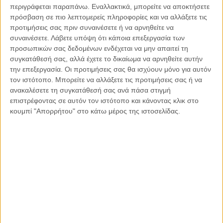
της αρνητικότητας συντηρείται. Από την άλλη μεριά, η
περιγράφεται παραπάνω. Εναλλακτικά, μπορείτε να αποκτήσετε
Ιωάννα, μας απέδειξε ακριβώς το αντίθετο. Δέχτηκε μία
πρόσβαση σε πιο λεπτομερείς πληροφορίες και να αλλάξετε τις
απρόσμενη επίθεση με καυστικό υγρό που την οδήγησε ένα
προτιμήσεις σας πριν συναινέσετε ή να αρνηθείτε να
συναινέσετε.
Λάβετε υπόψη ότι κάποια επεξεργασία των
βήμα πριν τον θάνατο. Εντούτοις, από την πρώτη στιγμή,
προσωπικών σας δεδομένων ενδέχεται να μην απαιτεί τη
κέρδισε την εκτίμηση και αγάπη του κόσμου. Έδωσε ένα
συγκατάθεσή σας, αλλά έχετε το δικαίωμα να αρνηθείτε αυτήν
δημόσιο αγώνα με μία θεόρατη διεκδικητική στάση. Δεν την
την επεξεργασία. Οι προτιμήσεις σας θα ισχύουν μόνο για αυτόν
εμπόδισε τίποτα, ούτε καν το γεγονός ότι δεν την
τον ιστότοπο. Μπορείτε να αλλάξετε τις προτιμήσεις σας ή να
απαντήθηκε ποτέ κανένα «γιατί». Η μεγαλειώδες ικανότητα
ανακαλέσετε τη συγκατάθεσή σας ανά πάσα στιγμή
της να αποδεχτεί την νέα δυσμενή μη – αναστρέψιμη
επιστρέφοντας σε αυτόν τον ιστότοπο και κάνοντας κλικ στο
κατάσταση συνδυαστικά με την θεμελιώδη απαίτηση της να
κουμπί "Απορρήτου" στο κάτω μέρος της ιστοσελίδας.
διατηρήσει εξαρχής μία προορατική στάση, χωρίς καμία
ηττοπάθεια, ήταν αξιέπαινη και εξαιρετικά ασυνήθιστη. Η
Ιωάννα είναι ένα «εντελώς ολοκαίνουριο» σύμβολο ελπίδας
και λαμπρό παράδειγμα προς μίμηση. Παρότι αυτό
επιδιώχθηκε μέσα από πόνο και μόχθο, το αποτέλεσμα ήταν
ένα. Κονιορτοποίησε κάθε πρόβλημα και απέδειξε το νόημα
της φράσης «Εάν πέσεις, ξανά σήκω». Και δεν σηκώθηκε
απλά. Σηκώθηκε, τίναξε τα γόνατα της και χόρεψε.