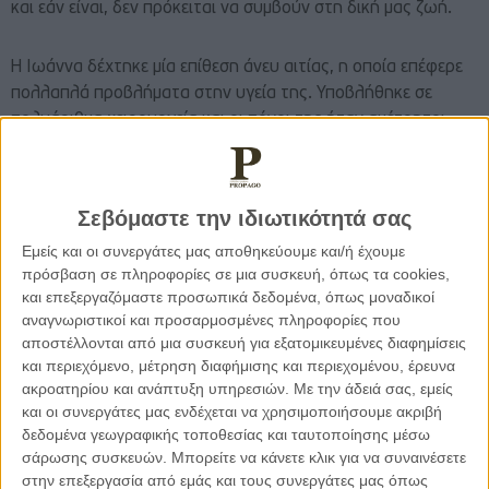
και εάν είναι, δεν πρόκειται να συμβούν στη δική μας ζωή.
Η Ιωάννα δέχτηκε μία επίθεση άνευ αιτίας, η οποία επέφερε
πολλαπλά προβλήματα στην υγεία της. Υποβλήθηκε σε
πολυάριθμα χειρουργεία και οι πόνοι της ήταν αμέτρητοι.
Από την πρώτη στιγμή, μίλησε δημόσια για την κατάσταση
και πορεία της υγείας της. Ωστόσο, είναι προφανές, ότι δεν
θα μπορέσουμε ποτέ να αντιληφθούμε τον γολγοθά που
Σεβόμαστε την ιδιωτικότητά σας
πέρασε. Είχε δηλώσει πρόσφατα ότι δεν είχε ποτέ φοβίες. Το
Εμείς και οι συνεργάτες μας αποθηκεύουμε και/ή έχουμε
μόνο που την τρόμαζε προτού δεχτεί την επίθεση, ήταν τα
πρόσβαση σε πληροφορίες σε μια συσκευή, όπως τα cookies,
προβλήματα υγείας. Και εμένα το ίδιο. Νομίζω έτσι
και επεξεργαζόμαστε προσωπικά δεδομένα, όπως μοναδικοί
αισθανόμαστε όλοι μας.
αναγνωριστικοί και προσαρμοσμένες πληροφορίες που
αποστέλλονται από μια συσκευή για εξατομικευμένες διαφημίσεις
Αναπάντεχα ερωτήματα σχετικά με την ζωή και την εξέλιξη
και περιεχόμενο, μέτρηση διαφήμισης και περιεχομένου, έρευνα
ακροατηρίου και ανάπτυξη υπηρεσιών.
Με την άδειά σας, εμείς
της, διατυπώνονται από την ώρα και την στιγμή που μας
και οι συνεργάτες μας ενδέχεται να χρησιμοποιήσουμε ακριβή
συμβαίνει κάτι το οποίο δεν είχαμε προγραμματίσει.
δεδομένα γεωγραφικής τοποθεσίας και ταυτοποίησης μέσω
Τρακάρεις και σκέφτεσαι «μα καλά γιατί σε εμένα ;»
σάρωσης συσκευών. Μπορείτε να κάνετε κλικ για να συναινέσετε
Βυθίζεσαι σε συνήθεις κακές σκέψεις και ο φαύλος κύκλος
στην επεξεργασία από εμάς και τους συνεργάτες μας όπως