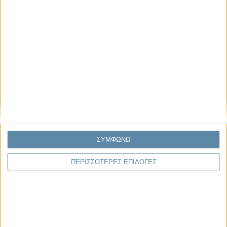
Παρεμβάσεις
Κέλλυ Καμπάκη
Κέλλυ Καμπάκη: Η μαμά της Έμμας
γράφει για την “ισόβια καταδίκη
της”
Γιάννης Πανούσης
Οι μόνοι αθώοι
ΣΥΜΦΩΝΩ
ΠΕΡΙΣΣΟΤΕΡΕΣ ΕΠΙΛΟΓΕΣ
Μας αφορά