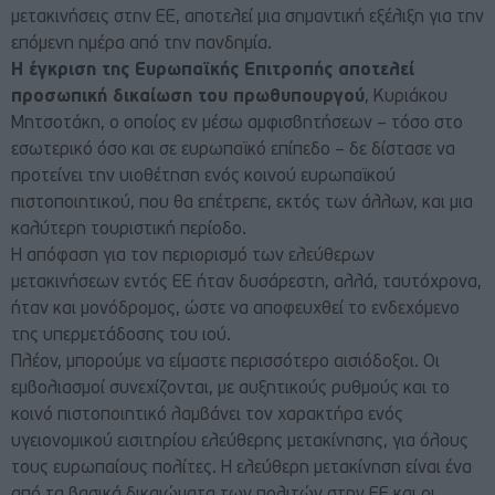
μετακινήσεις στην ΕΕ, αποτελεί μια σημαντική εξέλιξη για την
επόμενη ημέρα από την πανδημία.
Η έγκριση της Ευρωπαϊκής Επιτροπής αποτελεί
προσωπική δικαίωση του πρωθυπουργού
, Κυριάκου
Μητσοτάκη, ο οποίος εν μέσω αμφισβητήσεων – τόσο στο
εσωτερικό όσο και σε ευρωπαϊκό επίπεδο – δε δίστασε να
προτείνει την υιοθέτηση ενός κοινού ευρωπαϊκού
πιστοποιητικού, που θα επέτρεπε, εκτός των άλλων, και μια
καλύτερη τουριστική περίοδο.
Η απόφαση για τον περιορισμό των ελεύθερων
μετακινήσεων εντός ΕΕ ήταν δυσάρεστη, αλλά, ταυτόχρονα,
ήταν και μονόδρομος, ώστε να αποφευχθεί το ενδεχόμενο
της υπερμετάδοσης του ιού.
Πλέον, μπορούμε να είμαστε περισσότερο αισιόδοξοι. Οι
εμβολιασμοί συνεχίζονται, με αυξητικούς ρυθμούς και το
κοινό πιστοποιητικό λαμβάνει τον χαρακτήρα ενός
υγειονομικού εισιτηρίου ελεύθερης μετακίνησης, για όλους
τους ευρωπαίους πολίτες. Η ελεύθερη μετακίνηση είναι ένα
από τα βασικά δικαιώματα των πολιτών στην ΕΕ και οι