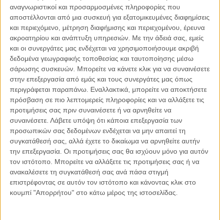
αναγνωριστικοί και προσαρμοσμένες πληροφορίες που
προσπάθειες του Πρωθυπουργού, για το κοινό
αποστέλλονται από μια συσκευή για εξατομικευμένες διαφημίσεις
πιστοποιητικό, τήρησε από την πρώτη στιγμή το κόμμα του
και περιεχόμενο, μέτρηση διαφήμισης και περιεχομένου, έρευνα
ΣΥ.ΡΙΖ.Α.
ακροατηρίου και ανάπτυξη υπηρεσιών.
Με την άδειά σας, εμείς
Αρχικά, πανηγύριζαν κάθε φορά που εμφανιζόταν κάποιος με
και οι συνεργάτες μας ενδέχεται να χρησιμοποιήσουμε ακριβή
επιφύλαξη ή αρνητική θέση απέναντι στην πρόταση, όπως
δεδομένα γεωγραφικής τοποθεσίας και ταυτοποίησης μέσω
και για όποιο αρνητικό δημοσίευμα, διεκδικώντας τα
σάρωσης συσκευών. Μπορείτε να κάνετε κλικ για να συναινέσετε
σκήπτρα του λαϊκισμού και της μικροκομματικής
στην επεξεργασία από εμάς και τους συνεργάτες μας όπως
περιγράφεται παραπάνω. Εναλλακτικά, μπορείτε να αποκτήσετε
υστεροβουλίας.
πρόσβαση σε πιο λεπτομερείς πληροφορίες και να αλλάξετε τις
Στη συνέχεια, δε δίστασαν να προκαταλάβουν ακόμη και την
προτιμήσεις σας πριν συναινέσετε ή να αρνηθείτε να
απόφαση του Ευρωπαϊκού Συμβουλίου, λέγοντας ότι θα
συναινέσετε.
Λάβετε υπόψη ότι κάποια επεξεργασία των
απορρίψει την ελληνική πρόταση, με πρόσχημα την
προσωπικών σας δεδομένων ενδέχεται να μην απαιτεί τη
καταπάτηση θεμελιωδών δικαιωμάτων. Διατύπωναν,
συγκατάθεσή σας, αλλά έχετε το δικαίωμα να αρνηθείτε αυτήν
δηλαδή, την άποψη ότι η πρόταση Μητσοτάκη ήταν
την επεξεργασία. Οι προτιμήσεις σας θα ισχύουν μόνο για αυτόν
«καταδικασμένη να αποτύχει».
τον ιστότοπο. Μπορείτε να αλλάξετε τις προτιμήσεις σας ή να
ανακαλέσετε τη συγκατάθεσή σας ανά πάσα στιγμή
Ακόμα και όταν το Πιστοποιητικό έλαβε τελικά την έγκριση
επιστρέφοντας σε αυτόν τον ιστότοπο και κάνοντας κλικ στο
της Κομισιόν, ο πρόεδρος του ΣΥ.ΡΙΖ.Α, κ. Τσίπρας, δε
κουμπί "Απορρήτου" στο κάτω μέρος της ιστοσελίδας.
δίστασε να το χαρακτηρίσει «ως μια ανοησία».
Ποια λοιπόν είναι η πρόταση του ΣΥΡΙΖΑ;
Να μην ανοίξουμε καθόλου τον Τουρισμό μας;