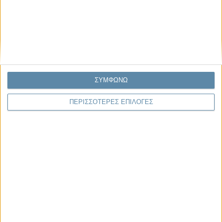
ΣΥΜΦΩΝΩ
ΠΕΡΙΣΣΟΤΕΡΕΣ ΕΠΙΛΟΓΕΣ
06.08.2026, 11:17
Όταν η ιστορία γίνεται γεωπολιτική: Η αναγνώριση της
Γενοκτονίας των Αρμενίων από το Ισραήλ
Η ομόφωνη απόφαση της κυβέρνησης του Ισραήλ να αναγνωρίσει
επισήμως τη Γενοκτονία των Αρμενίων δεν αποτελεί απλώς μια ιστορική
ή..