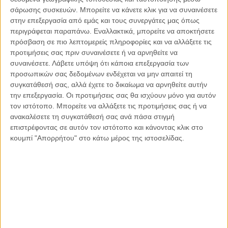
σάρωσης συσκευών. Μπορείτε να κάνετε κλικ για να συναινέσετε
στην επεξεργασία από εμάς και τους συνεργάτες μας όπως
Η αποδέσμευση της δευτεροβάθμιας από την τριτοβάθμια
περιγράφεται παραπάνω. Εναλλακτικά, μπορείτε να αποκτήσετε
εκπαίδευση είναι, κατά την άποψή μου -την οποία καταθέτω
πρόσβαση σε πιο λεπτομερείς πληροφορίες και να αλλάξετε τις
με μεγάλη αγάπη για τη νεολαία μας και για την παιδεία- το
προτιμήσεις σας πριν συναινέσετε ή να αρνηθείτε να
πρώτο και σημαντικό βήμα που πρέπει να επιδιώξουμε, με
συναινέσετε.
Λάβετε υπόψη ότι κάποια επεξεργασία των
επένδυση στο «σχολείο του μέλλοντος» στο οποίο αξίζει να
προσωπικών σας δεδομένων ενδέχεται να μην απαιτεί τη
συγκατάθεσή σας, αλλά έχετε το δικαίωμα να αρνηθείτε αυτήν
εφαρμοστεί ένα πλήρως ανανεωμένο πρόγραμμα σπουδών.
την επεξεργασία. Οι προτιμήσεις σας θα ισχύουν μόνο για αυτόν
Ένα πρόγραμμα που θα δίνει ευκαιρίες σε όλα ανεξαιρέτως
τον ιστότοπο. Μπορείτε να αλλάξετε τις προτιμήσεις σας ή να
τα παιδιά να ανακαλύψουν τις κλίσεις και τις δεξιότητές
ανακαλέσετε τη συγκατάθεσή σας ανά πάσα στιγμή
τους, να διευρύνουν τους γνωστικούς τους ορίζοντες, να
επιστρέφοντας σε αυτόν τον ιστότοπο και κάνοντας κλικ στο
θέσουν στόχους και να αναζητήσουν δρόμους επίτευξής
κουμπί "Απορρήτου" στο κάτω μέρος της ιστοσελίδας.
τους, να συνεργαστούν δημιουργικά, να αποκομίσουν
πολύτιμες εμπειρίες από την εκπαιδευτική διαδικασία. Το ότι
επιθετικές και βίαιες συμπεριφορές μεταξύ ανηλίκων έχουν
αποκτήσει στη σημερινή εποχή ένα πολύ πιο σκληρό
«πρόσωπο» οφείλουμε να το εξετάσουμε και σε συνάρτηση
με τις εκπαιδευτικές διαδικασίες και τον θετικό ρόλο που θα
μπορούσε να διαδραματίσει το σύγχρονο σχολείο στην