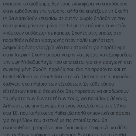
αγαπούν το διάβασμα, δεν τους ενδιαφέρει να επενδύσουν
στην εμβάθυνση της γνώσης, αλλά θα επιλέξουν τη Σχολή
(ή θα εισαχθούν «τυχαία» σε αυτήν, χωρίς δηλαδή να την
προτιμούν) μόνο και μόνο επειδή με την πάροδο των ετών
«πέφτουν οι βάσεις» σε κάποιες Σχολές στις οποίες στο
παρελθόν η βάση εισαγωγής ήταν πολύ υψηλότερη.
Ασφαλώς ένας νέος/μία νέα που στοχεύει για παράδειγμα
στην Ιατρική Σχολή μπορεί να μην καταφέρει να εξασφαλίσει
την υψηλή βαθμολογία που απαιτείται για την εισαγωγή στη
συγκεκριμένη Σχολή, παρόλο που έχει τα προσόντα και τη
βαθιά θέληση να σπουδάσει ιατρική. Ωστόσο αυτό συμβαίνει
διεθνώς στο πλαίσιο των εξετάσεων. Σε κάθε τύπου
εξετάσεων κάποια άτομα δεν θα μπορέσουν να αποδώσουν
το μέγιστο των δυνατοτήτων τους, για ποικίλους λόγους,
Άλλωστε, ας μην ξεχνάμε ότι ένας νέος/μία νέα στα 17 και
στα 18, που καλείται να λάβει μία πολύ σημαντική απόφαση
για το μέλλον του σχετικά με τις σπουδές που θα
ακολουθήσει, μπορεί να μην είναι ακόμα έτοιμος/η να λάβει
την εν λόγω απόφαση και σίγουρα δεν πρέπει να στερηθεί