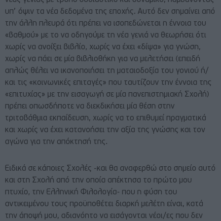
νέας γενιάς με τρόπο ουσιαστικό και δυναμικό, λαμβάνοντας
υπ’ όψιν τα νέα δεδομένα της εποχής. Αυτό δεν σημαίνει από
την άλλη πλευρά ότι πρέπει να ισοπεδώνεται η έννοια του
«βαθμού» με το να οδηγούμε τη νέα γενιά να θεωρήσει ότι
χωρίς να ανοίξει βιβλίο, χωρίς να έχει «δίψα» για γνώση,
χωρίς να πάει σε μία βιβλιοθήκη για να μελετήσει (επειδή
απλώς θέλει να ικανοποιήσει τη ματαιοδοξία του γονιού ή/
και τις «κοινωνικές επιταγές» που ταυτίζουν την έννοια της
«επιτυχίας» με την εισαγωγή σε μία πανεπιστημιακή Σχολή)
πρέπει οπωσδήποτε να διεκδικήσει μία θέση στην
τριτοβάθμια εκπαίδευση, χωρίς να το επιθυμεί πραγματικά
και χωρίς να έχει κατανοήσει την αξία της γνώσης και τον
αγώνα για την απόκτησή της.
Ειδικά σε κάποιες Σχολές -και θα αναφερθώ στο σημείο αυτό
και στη Σχολή από την οποία απέκτησα το πρώτο μου
πτυχίο, την Ελληνική Φιλολογία- που η φύση του
αντικειμένου τους προϋποθέτει διαρκή μελέτη είναι, κατά
την άποψή μου, αδιανόητο να εισάγονται νέοι/ες που δεν