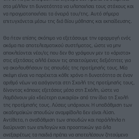
στο μέλλον τη δυνατότητα να υλοποιήσει τους στόχους και
να πραγματοποιήσει τα όνειρά του/της. Αυτό σήμερα
επιτυγχάνεται μέσω της διά βίου μάθησης και εκπαίδευσης.
Θα ήταν επίσης σκόπιμο να εξετάσουμε την εφαρμογή ενός
ακόμα πιο αποτελεσματικού συστήματος, ώστε να μην
αποκλείονται νέοι/ες που δεν θα γράψουν μεν το «άριστα»
στις εξετάσεις αλλά έχουν τις απαιτούμενες δεξιότητες για
να ακολουθήσουν τις σπουδές της προτίμησής τους. Μία
σκέψη είναι να παρέχεται κάθε χρόνο η δυνατότητα σε έναν
αριθμό νέων να εισάγονται στη Σχολή της προτίμησής τους,
δίνοντας κάποιες εξετάσεις μέσα στη Σχόλη, ώστε να
λαμβάνουν μία «δεύτερη ευκαιρία» από την ίδια τη Σχολή
της προτίμησής τους. Λύσεις υπάρχουν. Η υποβάθμιση των
ακαδημαϊκών σπουδών αναμφίβολα δεν είναι λύση.
Αντίθετα, η αναβάθμιση των σπουδών και παράλληλα η
διεύρυνση των επιλογών και προοπτικών για όλα
ανεξαιρέτως τα παιδιά πρέπει να αποτελέσουν ζητούμενο