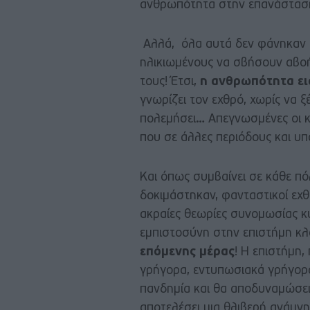
ανθρωπότητα στην επανάστασ
Αλλά, όλα αυτά δεν φάνηκαν ι
ηλικιωμένους να σβήσουν αβοήθη
τους! Έτσι,
η ανθρωπότητα ει
γνωρίζει τον εχθρό, χωρίς να ξ
πολεμήσει… Απεγνωσμένες οι κ
που σε άλλες περιόδους και υπ
Και όπως συμβαίνει σε κάθε πόλ
δοκιμάστηκαν, φανταστικοί εχ
ακραίες θεωρίες συνομωσίας κ
εμπιστοσύνη στην επιστήμη κλ
επόμενης μέρας
! Η επιστήμη
γρήγορα, εντυπωσιακά γρήγορα
πανδημία και θα αποδυναμώσει 
αποτελέσει μια θλιβερή ανάμν