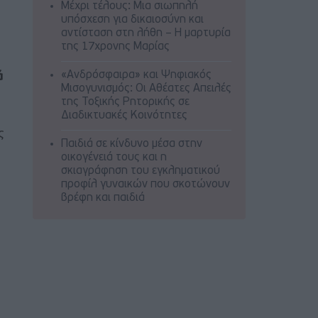
Μέχρι τέλους: Μια σιωπηλή
υπόσχεση για δικαιοσύνη και
αντίσταση στη λήθη – Η μαρτυρία
της 17χρονης Μαρίας
«Ανδρόσφαιρα» και Ψηφιακός
ά
Μισογυνισμός: Οι Αθέατες Απειλές
της Τοξικής Ρητορικής σε
Διαδικτυακές Κοινότητες
ς
Παιδιά σε κίνδυνο μέσα στην
οικογένειά τους και η
σκιαγράφηση του εγκληματικού
προφίλ γυναικών που σκοτώνουν
βρέφη και παιδιά