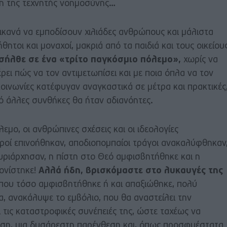
η της τεχνητής νοημοσύνης…
κανά να εμποδίσουν χιλιάδες ανθρώπους και μάλιστα
τοι και μοναχοί, μακριά από τα παιδιά και τους οικείου
σήλθε σε ένα «τρίτο παγκόσμιο πόλεμο»,
χωρίς να
έρει πώς να τον αντιμετωπίσει και με ποια όπλα να τον
οινωνίες κατέφυγαν αναγκαστικά σε μέτρα και πρακτικές
ό άλλες συνθήκες θα ήταν αδιανόητες.
εμο, οι ανθρώπινες σχέσεις και οι ιδεολογίες
θροί επινοήθηκαν, αποδιοπομπαίοι τράγοι ανακαλύφθηκαν
υριάρχησαν, η πίστη στο Θεό αμφισβητήθηκε και η
ονίστηκε!
Αλλά ήδη, βρισκόμαστε στο λυκαυγές της
, που τόσο αμφισβητήθηκε ή και απαξιώθηκε, πολύ
, ανακάλυψε το εμβόλιο, που θα αναστείλει την
τις καταστροφικές συνέπειές της, ώστε ταχέως να
ηση, μια δυσάρεστη παρένθεση και, όπως προσφυέστατα