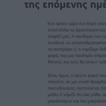
της επόμενης ημ
Ένα χρόνο τώρα ένα βαρύ σύνν
αναστέλλει τις δραστηριότητές
ύπαρξή μας. Η πανδημία του co
πουθενά, να αποσταθεροποιήσει 
να ανατρέψει ό, τι νομίζαμε δε
φορά, που μια πανδημία σπέρνε
θάνατο, και ούτε θα είναι η τελ
Είναι, όμως, η πρώτη φορά που
πλανήτη, σε μια εποχή θριάμβο
παντοδύναμος, πιστεύοντας ότι
μάθει, ή νόμιζε ότι είχε μάθει,
μικρόκοσμου και του μακρόκοσμ