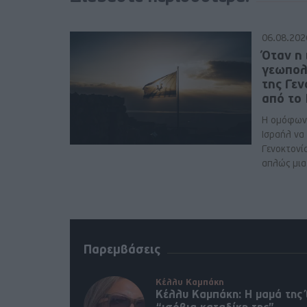
06.08.202
Όταν η 
γεωπολ
της Γε
από το
Η ομόφων
Ισραήλ να
Γενοκτονί
απλώς μια 
Παρεμβάσεις
Κέλλυ Καμπάκη
Κέλλυ Καμπάκη: Η μαμά της 