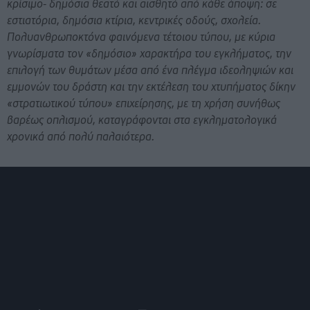
κρίσιμο- δημόσια θεατό και αισθητό από κάθε άποψη: σε
εστιατόρια, δημόσια κτίρια, κεντρικές οδούς, σχολεία.
Πολυανθρωποκτόνα φαινόμενα τέτοιου τύπου, με κύρια
γνωρίσματα τον «δημόσιο» χαρακτήρα του εγκλήματος, την
επιλογή των θυμάτων μέσα από ένα πλέγμα ιδεοληψιών και
εμμονών του δράστη και την εκτέλεση του χτυπήματος δίκην
«στρατιωτικού τύπου» επιχείρησης, με τη χρήση συνήθως
βαρέως οπλισμού, καταγράφονται στα εγκληματολογικά
χρονικά από πολύ παλαιότερα.