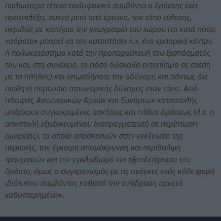
παλαιότερα τέτοια πολυφονικά συμβάντα ο δράστης έχει
προεπιλέξει, συχνά μετά από έρευνα, τον τόπο τέλεσης,
ακριβώς με κριτήριο την γεωγραφία του χώρου (το κατά πόσο
«αόρατο» μπορεί να τον καταστήσει λ.χ. ένα εμπορικό κέντρο
ή πολυκατάστημα κατά την προπαρασκευή του ξεσπάσματός
του και, στη συνέχεια, το πόσο δύσκολα εντοπίσιμο σε σχέση
με το πλήθος) και οπωσδήποτε την αδύναμη και πάντως όχι
αισθητή παρουσία αστυνομικής δύναμης στον τόπο. Από
πλευράς Αστυνομικών Αρχών και δυνάμεων καταστολής
υπάρχουν συγκεκριμένες ασκήσεις και πλάνα δράσεως (λ.χ. η
αποστολή εξειδικευμένου διαπραγματευτή σε περίπτωση
ομηρείας), τα οποία αποσκοπούν στην εκκένωση της
περιοχής, την έγκαιρη απομάκρυνση και περίθαλψη
τραυματιών και τον εγκλωβισμό και εξουδετέρωση του
δράστη, όμως ο συγχρονισμός με τις ανάγκες ενός κάθε φορά
ιδιότυπου συμβάντος καθιστά την αντίδραση αρκετά
καθυστερημένη
».