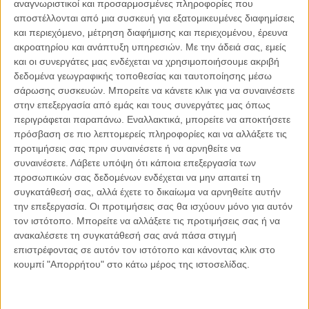
αναλύσουμε περαιτέρω:
αναγνωριστικοί και προσαρμοσμένες πληροφορίες που
αποστέλλονται από μια συσκευή για εξατομικευμένες διαφημίσεις
Είναι νεαροί άνδρες (ένα ηλικιακό φάσμα που θα
και περιεχόμενο, μέτρηση διαφήμισης και περιεχομένου, έρευνα
ακροατηρίου και ανάπτυξη υπηρεσιών.
Με την άδειά σας, εμείς
μπορούσαμε να δώσουμε είναι ότι πρόκειται για νεαρούς
και οι συνεργάτες μας ενδέχεται να χρησιμοποιήσουμε ακριβή
μεταξύ 16 και 25 ετών) και στη συντριπτική τους
δεδομένα γεωγραφικής τοποθεσίας και ταυτοποίησης μέσω
πλειοψηφία φοιτούν ή έχουν υπάρξει (λίγο πριν από την
σάρωσης συσκευών. Μπορείτε να κάνετε κλικ για να συναινέσετε
εγκληματική τους δράση ή παλαιότερα) μαθητές του
στην επεξεργασία από εμάς και τους συνεργάτες μας όπως
συγκεκριμένου σχολείου στο οποίο επιτίθενται.
περιγράφεται παραπάνω. Εναλλακτικά, μπορείτε να αποκτήσετε
πρόσβαση σε πιο λεπτομερείς πληροφορίες και να αλλάξετε τις
Τα δύο κύρια στοιχεία που διέπουν τη συμπεριφορά
προτιμήσεις σας πριν συναινέσετε ή να αρνηθείτε να
τους και κατ’ επέκταση τη δράση τους είναι ο θυμός και
συναινέσετε.
Λάβετε υπόψη ότι κάποια επεξεργασία των
η εκδίκηση που θέλουν να λάβουν. Αυτά τα στοιχεία
προσωπικών σας δεδομένων ενδέχεται να μην απαιτεί τη
συγκατάθεσή σας, αλλά έχετε το δικαίωμα να αρνηθείτε αυτήν
είναι πολύ έντονα κατά το πέρασμα στην πράξη, στις
την επεξεργασία. Οι προτιμήσεις σας θα ισχύουν μόνο για αυτόν
επιθέσεις δηλαδή στις οποίες προβαίνουν στον χώρο
τον ιστότοπο. Μπορείτε να αλλάξετε τις προτιμήσεις σας ή να
του σχολείου.
ανακαλέσετε τη συγκατάθεσή σας ανά πάσα στιγμή
επιστρέφοντας σε αυτόν τον ιστότοπο και κάνοντας κλικ στο
Ένας σημαντικός αριθμός των school shooters (75%
κουμπί "Απορρήτου" στο κάτω μέρος της ιστοσελίδας.
σύμφωνα με έρευνες) έχουν αισθανθεί ότι αποτελούν
θύματα σχολικού εκφοβισμού ή παρενοχλήσεων από
τους συμμαθητές τους. Στο σημείο αυτό όμως κρίνω