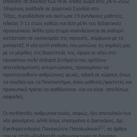
επίθεσης σε σχολεία των ΗΠΑ, έλαβε χώρα στις 24-5-2022.
18χρόνος εισέβαλε σε Δημοτικό Σχολείο στο
Τέξας, πυροβόλησε και σκότωσε 19 ανήλικους μαθητές,
ηλικίας 7-11 ετών, καθώς και δύο μέλη του διδακτικού
προσωπικού. Άλλα τρία άτομα νοσηλεύονται σε σοβαρή
κατάσταση σε νοσοκομεία της περιοχής, σύμφωνα με τα
ρεπορτάζ. Η νέα αυτή επίθεση, που ματώνει τις καρδιές μας
με το μέγεθος της βιαιότητάς της, έφερε εκ νέου στο
προσκήνιο πολύ σοβαρά ζητήματα που χρήζουν
αποτελεσματικής αντιμετώπισης, προκειμένου να
προστατευθούν ανθρώπινες ψυχές, ειδικά σε χώρους όπως
τα σχολεία και τα Πανεπιστήμια, όπου μαθητές/φοιτητές και
προσωπικό πρέπει να αισθάνονται -και να είναι- απολύτως
ασφαλείς.
Οι πολλαπλές ανθρωποκτονίες, σαφώς, δεν αποτελούν ένα
νέο φαινόμενο, αλλά όπως επισημαίνει ο Δικηγόρος, Δρ.
[1]
Εγκληματολογίας Παναγιώτης Παπαϊωάννου
, σε άρθρο
του με τίτλο «Πολλαπλή ανθρωποκτονία σε δημόσιο