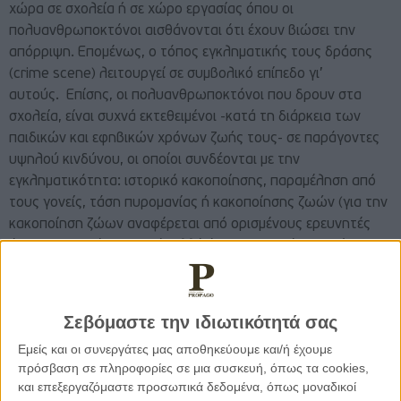
χώρα σε σχολεία ή σε χώρο εργασίας όπου οι
πολυανθρωποκτόνοι αισθάνονται ότι έχουν βιώσει την
απόρριψη. Επομένως, ο τόπος εγκληματικής τους δράσης
(crime scene) λειτουργεί σε συμβολικό επίπεδο γι’
αυτούς. Επίσης, οι πολυανθρωποκτόνοι που δρουν στα
σχολεία, είναι συχνά εκτεθειμένοι -κατά τη διάρκεια των
παιδικών και εφηβικών χρόνων ζωής τους- σε παράγοντες
υψηλού κινδύνου, οι οποίοι συνδέονται με την
εγκληματικότητα: ιστορικό κακοποίησης, παραμέληση από
τους γονείς, τάση πυρομανίας ή κακοποίησης ζωών (για την
κακοποίηση ζώων αναφέρεται από ορισμένους ερευνητές
ότι δεν απαντάται συχνά, αλλά όπου καταγράφεται είναι
πολύ έντονη), σαδιστικές τάσεις, άκρατος εγωισμός και
έλλειψη συμπόνιας για τους άλλους.
Σεβόμαστε την ιδιωτικότητά σας
Σκιαγραφώντας
το προφίλ των mass shooters
στα
Εμείς και οι συνεργάτες μας αποθηκεύουμε και/ή έχουμε
αμερικανικά σχολεία, οι διεθνείς αναλυτές καταλήγουν σε
πρόσβαση σε πληροφορίες σε μια συσκευή, όπως τα cookies,
πολύ σημαντικές διαπιστώσεις, τις οποίες αξίζει να
και επεξεργαζόμαστε προσωπικά δεδομένα, όπως μοναδικοί