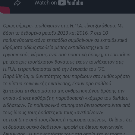
Όμως σήμερα, τουλάχιστον στις Η.Π.Α. είναι ξεκάθαρο: Με
βάση τα δεδομένα μεταξύ 2013 και 2016, 7 στα 10
πολυανθρωποκτόνα επεισόδια συμβαίνουν σε εκπαιδευτικά
ιδρύματα (ιδίως σχολεία μέσης εκπαίδευσης) και σε
εργασιακούς χώρους, ενώ από ποσοτική άποψη, τα επεισόδια
με τέσσερις τουλάχιστον θανάτους έχουν τουλάχιστον στις
Η.Π.Α. τετραπλασιαστεί από την δεκαετία του ’70.
Παράλληλα, οι δυνατότητες που παρέχουν στον κάθε χρήστη
τα δίκτυα κοινωνικής δικτύωσης, έχουν προ πολλού
ξεπεράσει τη θεασιμότητα της ανθρωποκτόνου δράσης την
οποία κάποτε καθόριζε η παραδοσιακή «κάμερα του δελτίου
ειδήσεων». Τα πολυφονικά κτυπήματα βιντεοσκοπούνται από
τους ίδιους τους δράστες και τους «ανεβαίνουν»
σε
real
time
από τους ίδιους ή παρευρισκομένους. Οι ίδιοι, δε,
οι δράστες συχνά διαθέτουν προφίλ σε δίκτυα κοινωνικής
δικτύωσης, με τις αναρτήσεις τους στα οποία έχουν τρόπον