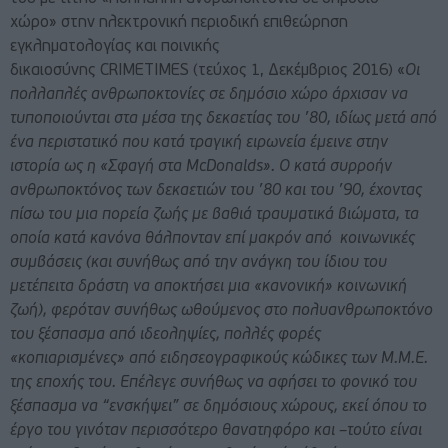
χώρο» στην ηλεκτρονική περιοδική επιθεώρηση
εγκληματολογίας και ποινικής
δικαιοσύνης CRIMETIMES (τεύχος 1, Δεκέμβριος 2016) «
Οι
πολλαπλές ανθρωποκτονίες σε δημόσιο χώρο άρχισαν να
τυποποιούνται στα μέσα της δεκαετίας του ’80, ιδίως μετά από
ένα περιστατικό που κατά τραγική ειρωνεία έμεινε στην
ιστορία ως η «Σφαγή στα McDonalds». O κατά συρροήν
ανθρωποκτόνος των δεκαετιών του ’80 και του ’90, έχοντας
πίσω του μια πορεία ζωής με βαθιά τραυματικά βιώματα, τα
οποία κατά κανόνα θάλπονταν επί μακρόν από κοινωνικές
συμβάσεις (και συνήθως από την ανάγκη του ίδιου του
μετέπειτα δράστη να αποκτήσει μια «κανονική» κοινωνική
ζωή), φερόταν συνήθως ωθούμενος στο πολυανθρωποκτόνο
του ξέσπασμα από ιδεοληψίες, πολλές φορές
«κοπιαρισμένες» από ειδησεογραφικούς κώδικες των Μ.Μ.Ε.
της εποχής του. Επέλεγε συνήθως να αφήσει το φονικό του
ξέσπασμα να “ενσκήψει” σε δημόσιoυς χώρους, εκεί όπου το
έργο του γινόταν περισσότερο θανατηφόρο και –τούτο είναι