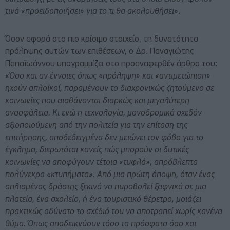
τινά «προειδοποιήσει» για το τι θα ακολουθήσει
».
Όσον αφορά στο πιο κρίσιμο στοιχείο, τη δυνατότητα
πρόληψης αυτών των επιθέσεων, ο Δρ. Παναγιώτης
Παπαϊωάννου υπογραμμίζει στο προαναφερθέν άρθρο του:
«
Όσο και αν έννοιες όπως «πρόληψη» και «αντιμετώπιση»
ηχούν απλοϊκοί, παραμένουν το διαχρονικώς ζητούμενο σε
κοινωνίες που αισθάνονται διαρκώς και μεγαλύτερη
ανασφάλεια. Κι ενώ η τεχνολογία, μονοδρομικά σχεδόν
αξιοποιούμενη από την πολιτεία για την επίταση της
επιτήρησης, αποδεδειγμένα δεν μειώνει τον φόβο για το
έγκλημα, διερωτάται κανείς πώς μπορούν οι δυτικές
κοινωνίες να αποφύγουν τέτοια «τυφλά», απρόβλεπτα
πολύνεκρα «κτυπήματα». Από μια πρώτη άποψη, όταν ένας
οπλισμένος δράστης ξεκινά να πυροβολεί ξαφνικά σε μια
πλατεία, ένα σχολείο, ή ένα τουριστικό θέρετρο, μοιάζει
πρακτικώς αδύνατο το σχέδιό του να αποτραπεί χωρίς κανένα
θύμα. Όπως αποδεικνύουν τόσο τα πρόσφατα όσο και