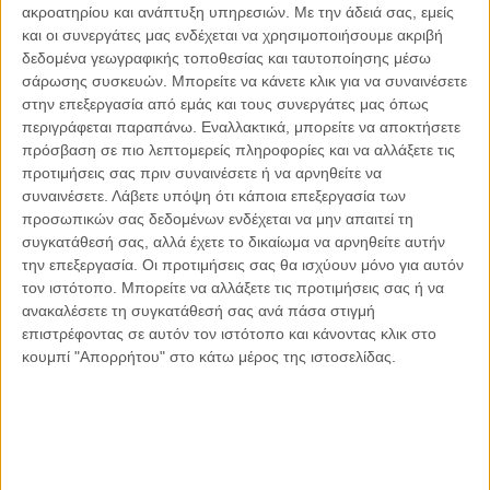
ακροατηρίου και ανάπτυξη υπηρεσιών.
Με την άδειά σας, εμείς
Οι μόνοι αθώοι
και οι συνεργάτες μας ενδέχεται να χρησιμοποιήσουμε ακριβή
δεδομένα γεωγραφικής τοποθεσίας και ταυτοποίησης μέσω
σάρωσης συσκευών. Μπορείτε να κάνετε κλικ για να συναινέσετε
στην επεξεργασία από εμάς και τους συνεργάτες μας όπως
περιγράφεται παραπάνω. Εναλλακτικά, μπορείτε να αποκτήσετε
Αντώνιος Ντακανάλης
πρόσβαση σε πιο λεπτομερείς πληροφορίες και να αλλάξετε τις
Τέμπη: Η Κορυφή του Παγόβουνου
μιας Κοινωνίας που βράζει
προτιμήσεις σας πριν συναινέσετε ή να αρνηθείτε να
συναινέσετε.
Λάβετε υπόψη ότι κάποια επεξεργασία των
προσωπικών σας δεδομένων ενδέχεται να μην απαιτεί τη
συγκατάθεσή σας, αλλά έχετε το δικαίωμα να αρνηθείτε αυτήν
την επεξεργασία. Οι προτιμήσεις σας θα ισχύουν μόνο για αυτόν
Γιάννης Πανούσης
τον ιστότοπο. Μπορείτε να αλλάξετε τις προτιμήσεις σας ή να
Μικροδιάβολοι ή άγουροι
εγκληματίες; – Άρθρο – παρέμβαση
ανακαλέσετε τη συγκατάθεσή σας ανά πάσα στιγμή
στο Propago του Γιάννη Πανούση
επιστρέφοντας σε αυτόν τον ιστότοπο και κάνοντας κλικ στο
κουμπί "Απορρήτου" στο κάτω μέρος της ιστοσελίδας.
Μαργαρίτης Τζίμας
Ο απέναντι