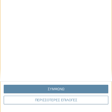
Μας αφορά
Πρόσφατα
Η κρίση της προσδοκίας
Ο Όλυμπος εντάχθηκε στον Κατάλογο Μνημείων
Παγκόσμιας Κληρονομιάς της UNESCO
Σεισμοί Βενεζουέλας 2026: Επιτόπια Διερεύνηση,
Τεκμηρίωση και Διδάγματα
Ανθισμένη συ-στολή
Να αφήνεις τους ανθρώπους να είναι (letting
ΣΥΜΦΩΝΩ
people be)
ΠΕΡΙΣΣΟΤΕΡΕΣ ΕΠΙΛΟΓΕΣ