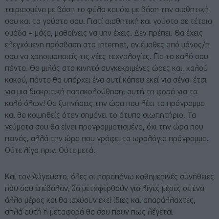
ταιριασμένα με βάση το φύλο και όχι με βάση την αισθητική
σου και το γούστο σου. Γιατί αισθητική και γούστο σε τέτοια
ομάδα – μάζα, μαθαίνεις να μην έχεις. Δεν πρέπει. Θα έχεις
ελεγχόμενη πρόσβαση στο Internet, αν έμαθες από μόνος/η
σου να χρησιμοποιείς τις νέες τεχνολογίες. Για το καλό σου
πάντα. Θα μιλάς στο κινητό συγκεκριμένες ώρες και, καλού
κακού, πάντα θα υπάρχει ένα αυτί κάπου εκεί για σένα, έτσι
για μια διακριτική παρακολούθηση, αυτή τη φορά για το
καλό όλων! Θα ξυπνήσεις την ώρα που λέει το πρόγραμμα
και θα κοιμηθείς όταν σημάνει το άτυπο σιωπητήριο. Τα
γεύματα σου θα είναι προγραμματισμένα, όχι την ώρα που
πεινάς, αλλά την ώρα που γράφει το ωρολόγιο πρόγραμμα.
Ούτε λίγο πριν. Ούτε μετά.
Και τον Αύγουστο, όλες οι παραπάνω καθημερινές συνήθειες
που σου επέβαλαν, θα μεταφερθούν για λίγες μέρες σε ένα
άλλο μέρος και θα ισχύουν εκεί ίδιες και απαράλλαχτες,
απλά αυτή η μεταφορά θα σου πουν πως λέγεται