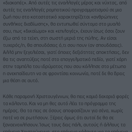
«διακοπές». Από αυτές τις εναλλαγές μέρας και νύχτας, από
αυτές τις εναλλαγές ρομποτικού προγραμματισμού σε μια
ζωή που στο καταστατικό χαρακτηρίζεται «ανθρώπινες
συνθήκες διαβίωσης», θα εντυπωθεί σύντομα στο μυαλό
σου, πως «δικαίωμα» και «επιλογές», έχουν ίσως όσοι ζουν
έξω από τα τείχη, στη σωστή μεριά της πύλης. Αν είσαι
τυχερός/η, θα σπουδάσεις ό,τι σου πουν (αν σπουδάσεις).
Αλλά μην ξεγελιέσαι, γιατί όποιες δεξιότητες αποκτήσεις, δεν
θα τις αναπτύξεις ποτέ στο επαγγελματικό πεδίο, γιατί χάρη
στην ταμπέλα του ιδρύματος που σου κόλλησε στο μέτωπο
η ανεκπαίδευτη να σε φροντίσει κοινωνία, ποτέ δε θα βρεις
μια θέση σε αυτό.
Κάθε παραμονή Χριστουγέννων, θα πεις καμιά δεκαριά φορές
τα κάλαντα. Και να μη θες αυτό λέει το πρόγραμμα της
ημέρας. Θα τα πεις σε όσους αποφασίζουν για σένα, χωρίς
ποτέ να σε ρωτήσουν. Ξέρεις όμως ότι αυτοί δε θα σε
ξαναενοχλήσουν. Ίσως τους δεις πάλι, αυτούς ή άλλους τα