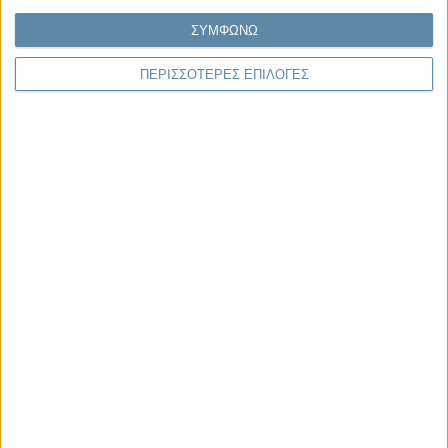
ΣΥΜΦΩΝΩ
Μας αφορά
ΠΕΡΙΣΣΟΤΕΡΕΣ ΕΠΙΛΟΓΕΣ
29.07.2026, 11:20
Η κρίση της προσδοκίας
Κάθε εποχή έχει τη δική της μεγάλη πολιτική κρίση. Άλλοτε ήταν η
κρίση της νομιμοποίησης. Άλλοτε η κρίση της
αντιπροσώπευσης...
Παρεμβάσεις