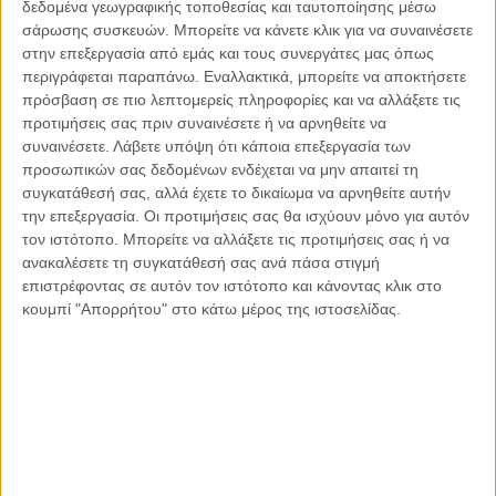
δεδομένα γεωγραφικής τοποθεσίας και ταυτοποίησης μέσω
υπάρχουν και χειρότερα. Υπάρχουν. Αλλά αυτή η σκέψη δε
σάρωσης συσκευών. Μπορείτε να κάνετε κλικ για να συναινέσετε
θα σε κάνει να νιώθεις καλύτερα για όσα (δεν) έχεις.
στην επεξεργασία από εμάς και τους συνεργάτες μας όπως
περιγράφεται παραπάνω. Εναλλακτικά, μπορείτε να αποκτήσετε
Και εκεί που μένεις, γύρω σου δουλεύει κόσμος για να σε
πρόσβαση σε πιο λεπτομερείς πληροφορίες και να αλλάξετε τις
προτιμήσεις σας πριν συναινέσετε ή να αρνηθείτε να
φροντίζει και να σε προσέχει και να διασφαλίζει το συμφέρον
συναινέσετε.
Λάβετε υπόψη ότι κάποια επεξεργασία των
σου. Είναι επαγγελματίες που σε φροντίζουν. Δεν έχεις μάθει
προσωπικών σας δεδομένων ενδέχεται να μην απαιτεί τη
πως είναι να σε φροντίζουν χωρίς ανταλλάγματα άλλα από
συγκατάθεσή σας, αλλά έχετε το δικαίωμα να αρνηθείτε αυτήν
το μοίρασμα αληθινών συναισθημάτων. Κι εμείς κάνουμε
την επεξεργασία. Οι προτιμήσεις σας θα ισχύουν μόνο για αυτόν
πως δε ξέρουμε. Πιστεύουμε τα χαμόγελά σας στις
τον ιστότοπο. Μπορείτε να αλλάξετε τις προτιμήσεις σας ή να
φωτογραφίες που μας πουλάνε ως χριστουγεννιάτικες
ανακαλέσετε τη συγκατάθεσή σας ανά πάσα στιγμή
κάρτες. Αυτό μας βολεύει σαν κοινωνία και σαν πολιτεία να
επιστρέφοντας σε αυτόν τον ιστότοπο και κάνοντας κλικ στο
κουμπί "Απορρήτου" στο κάτω μέρος της ιστοσελίδας.
πιστεύουμε, για να κοιμόμαστε ήσυχοι. Όλα αυτά, είναι
τεκμηριωμένες και διασταυρωμένες πληροφορίες,
χαρακτηριστικές απεικονίσεις καθημερινότητας, που
συγκεντρώσαμε από την έρευνά μάς, νομική και
δημοσιογραφική, εδώ και λίγους μήνες, για τη ζωή των
αναπήρων ατόμων στα ιδρύματα της χώρας. Και περιγράφω
το μέσο όρο, όχι τις ακραίες περιπτώσεις.
Κάποιοι, θα με
χαρακτηρίσουν «συναισθηματικά επηρεασμένο», θα