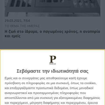
29.03.2021, 7:54
ΤΟ ΘΈΜΑ ΤΗΣ ΗΜΈΡΑΣ
Η ζωή στο ίδρυμα, ο παγωμένος χρόνος, η αναπηρία
και εμείς
Παρεμβάσεις
Σεβόμαστε την ιδιωτικότητά σας
Κέλλυ Καμπάκη
Εμείς και οι συνεργάτες μας αποθηκεύουμε και/ή έχουμε
Κέλλυ Καμπάκη: Η μαμά της Έμμας
πρόσβαση σε πληροφορίες σε μια συσκευή, όπως τα cookies,
γράφει για την “ισόβια καταδίκη
της”
και επεξεργαζόμαστε προσωπικά δεδομένα, όπως μοναδικοί
αναγνωριστικοί και προσαρμοσμένες πληροφορίες που
αποστέλλονται από μια συσκευή για εξατομικευμένες διαφημίσεις
και περιεχόμενο, μέτρηση διαφήμισης και περιεχομένου, έρευνα
Γιάννης Πανούσης