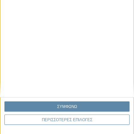
Μας αφορά
Πρόσφατα
Η κρίση της προσδοκίας
Ο Όλυμπος εντάχθηκε στον Κατάλογο Μνημείων
Παγκόσμιας Κληρονομιάς της UNESCO
Σεισμοί Βενεζουέλας 2026: Επιτόπια Διερεύνηση,
Τεκμηρίωση και Διδάγματα
Ανθισμένη συ-στολή
Να αφήνεις τους ανθρώπους να είναι (letting
ΣΥΜΦΩΝΩ
people be)
ΠΕΡΙΣΣΟΤΕΡΕΣ ΕΠΙΛΟΓΕΣ