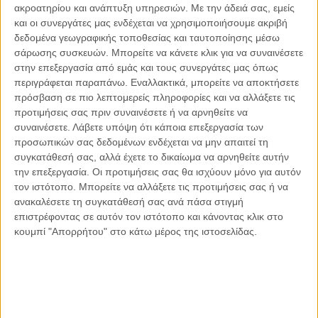
ακροατηρίου και ανάπτυξη υπηρεσιών.
Με την άδειά σας, εμείς
Οι μόνοι αθώοι
και οι συνεργάτες μας ενδέχεται να χρησιμοποιήσουμε ακριβή
δεδομένα γεωγραφικής τοποθεσίας και ταυτοποίησης μέσω
σάρωσης συσκευών. Μπορείτε να κάνετε κλικ για να συναινέσετε
στην επεξεργασία από εμάς και τους συνεργάτες μας όπως
περιγράφεται παραπάνω. Εναλλακτικά, μπορείτε να αποκτήσετε
Αντώνιος Ντακανάλης
πρόσβαση σε πιο λεπτομερείς πληροφορίες και να αλλάξετε τις
Τέμπη: Η Κορυφή του Παγόβουνου
μιας Κοινωνίας που βράζει
προτιμήσεις σας πριν συναινέσετε ή να αρνηθείτε να
συναινέσετε.
Λάβετε υπόψη ότι κάποια επεξεργασία των
προσωπικών σας δεδομένων ενδέχεται να μην απαιτεί τη
συγκατάθεσή σας, αλλά έχετε το δικαίωμα να αρνηθείτε αυτήν
την επεξεργασία. Οι προτιμήσεις σας θα ισχύουν μόνο για αυτόν
Γιάννης Πανούσης
τον ιστότοπο. Μπορείτε να αλλάξετε τις προτιμήσεις σας ή να
Μικροδιάβολοι ή άγουροι
εγκληματίες; – Άρθρο – παρέμβαση
ανακαλέσετε τη συγκατάθεσή σας ανά πάσα στιγμή
στο Propago του Γιάννη Πανούση
επιστρέφοντας σε αυτόν τον ιστότοπο και κάνοντας κλικ στο
κουμπί "Απορρήτου" στο κάτω μέρος της ιστοσελίδας.
Μαργαρίτης Τζίμας
Ο απέναντι