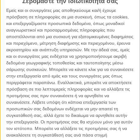
Σεβόμαστε την ιδιωτικότητά σας
Διευθυντής Εργαστηρίου Διαχείρισης Καταστροφών
Εμείς και οι συνεργάτες μας αποθηκεύουμε και/ή έχουμε
Διευθυντής ΠΜΣ “Στρατηγικές Διαχείρισης Περιβάλλοντος,
πρόσβαση σε πληροφορίες σε μια συσκευή, όπως τα cookies,
Καταστροφών & Κρίσεων”
και επεξεργαζόμαστε προσωπικά δεδομένα, όπως μοναδικοί
αναγνωριστικοί και προσαρμοσμένες πληροφορίες που
αποστέλλονται από μια συσκευή για εξατομικευμένες διαφημίσεις
Πρόεδρος Τμήματος Γεωλογίας και Γεωπεριβάλλοντος
και περιεχόμενο, μέτρηση διαφήμισης και περιεχομένου, έρευνα
Εθνικό & Καποδιστριακό Πανεπιστήμιο Αθηνών
ακροατηρίου και ανάπτυξη υπηρεσιών.
Με την άδειά σας, εμείς
και οι συνεργάτες μας ενδέχεται να χρησιμοποιήσουμε ακριβή
Πρόεδρος Οργανισμού Αντισεισμικού Σχεδιασμού &
δεδομένα γεωγραφικής τοποθεσίας και ταυτοποίησης μέσω
σάρωσης συσκευών. Μπορείτε να κάνετε κλικ για να συναινέσετε
Προστασίας
στην επεξεργασία από εμάς και τους συνεργάτες μας όπως
περιγράφεται παραπάνω. Εναλλακτικά, μπορείτε να αποκτήσετε
Πρ. Πρόεδρος της Ελληνικής Γεωλογικής Εταιρίας
πρόσβαση σε πιο λεπτομερείς πληροφορίες και να αλλάξετε τις
προτιμήσεις σας πριν συναινέσετε ή να αρνηθείτε να
συναινέσετε.
Λάβετε υπόψη ότι κάποια επεξεργασία των
Editor του Newsletter of Environmental, Disaster, and Crises
προσωπικών σας δεδομένων ενδέχεται να μην απαιτεί τη
Management Strategies
συγκατάθεσή σας, αλλά έχετε το δικαίωμα να αρνηθείτε αυτήν
Κοινοποιήστε:
την επεξεργασία. Οι προτιμήσεις σας θα ισχύουν μόνο για αυτόν
τον ιστότοπο. Μπορείτε να αλλάξετε τις προτιμήσεις σας ή να
ανακαλέσετε τη συγκατάθεσή σας ανά πάσα στιγμή
Facebook
X
LinkedIn
WhatsApp