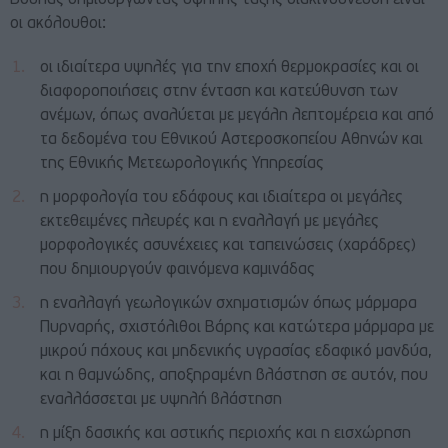
Βούλας δημιουργώντας υψηλής τάξης διακινδύνευση είναι
οι ακόλουθοι:
οι ιδιαίτερα υψηλές για την εποχή θερμοκρασίες και οι
διαφοροποιήσεις στην ένταση και κατεύθυνση των
ανέμων, όπως αναλύεται με μεγάλη λεπτομέρεια και από
τα δεδομένα του Εθνικού Αστεροσκοπείου Αθηνών και
της Εθνικής Μετεωρολογικής Υπηρεσίας
η μορφολογία του εδάφους και ιδιαίτερα οι μεγάλες
εκτεθειμένες πλευρές και η εναλλαγή με μεγάλες
μορφολογικές ασυνέχειες και ταπεινώσεις (χαράδρες)
που δημιουργούν φαινόμενα καμινάδας
η εναλλαγή γεωλογικών σχηματισμών όπως μάρμαρα
Πυρναρής, σχιστόλιθοι Βάρης και κατώτερα μάρμαρα με
μικρού πάχους και μηδενικής υγρασίας εδαφικό μανδύα,
και η θαμνώδης, αποξηραμένη βλάστηση σε αυτόν, που
εναλλάσσεται με υψηλή βλάστηση
η μίξη δασικής και αστικής περιοχής και η εισχώρηση