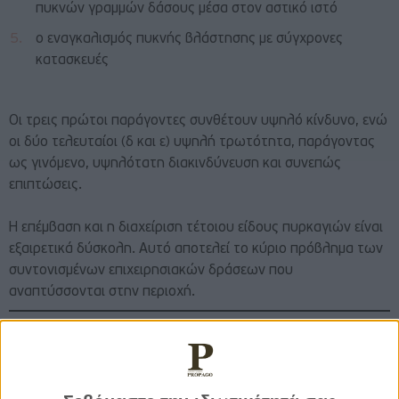
πυκνών γραμμών δάσους μέσα στον αστικό ιστό
ο εναγκαλισμός πυκνής βλάστησης με σύγχρονες
κατασκευές
Οι τρεις πρώτοι παράγοντες συνθέτουν υψηλό κίνδυνο, ενώ
οι δύο τελευταίοι (δ και ε) υψηλή τρωτότητα, παράγοντας
ως γινόμενο, υψηλότατη διακινδύνευση και συνεπώς
επιπτώσεις.
Η επέμβαση και η διαχείριση τέτοιου είδους πυρκαγιών είναι
εξαιρετικά δύσκολη. Αυτό αποτελεί το κύριο πρόβλημα των
συντονισμένων επιχειρησιακών δράσεων που
αναπτύσσονται στην περιοχή.
Δρ. Ευθύμης Λέκκας
Καθηγητής
Δυναμικής Τεκτονικής Εφαρμοσμένης Γεωλογίας &
Διαχείρισης Φυσικών Καταστροφών