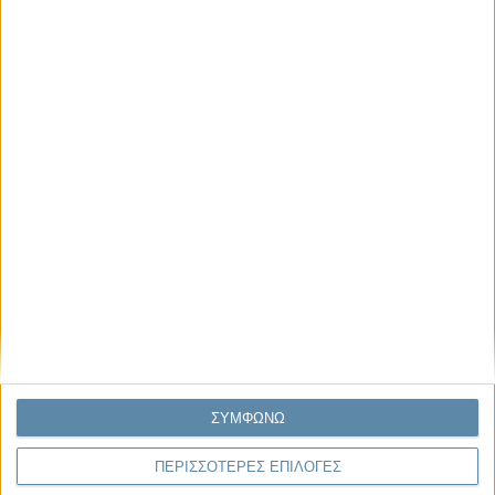
Μας αφορά
29.07.2026, 11:20
Η κρίση της προσδοκίας
Κάθε εποχή έχει τη δική της μεγάλη πολιτική κρίση. Άλλοτε ήταν η
κρίση της νομιμοποίησης. Άλλοτε η κρίση της
αντιπροσώπευσης...
ΣΥΜΦΩΝΩ
ΠΕΡΙΣΣΟΤΕΡΕΣ ΕΠΙΛΟΓΕΣ