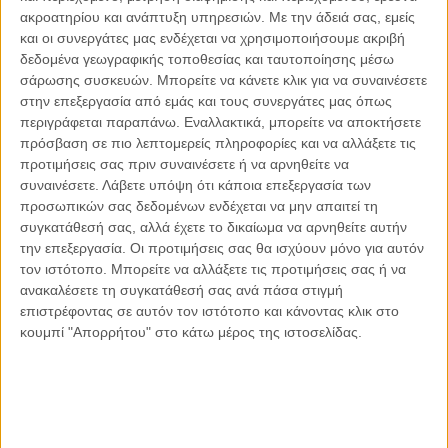
Γιάννης Πανούσης
ακροατηρίου και ανάπτυξη υπηρεσιών.
Με την άδειά σας, εμείς
Οι μόνοι αθώοι
και οι συνεργάτες μας ενδέχεται να χρησιμοποιήσουμε ακριβή
δεδομένα γεωγραφικής τοποθεσίας και ταυτοποίησης μέσω
σάρωσης συσκευών. Μπορείτε να κάνετε κλικ για να συναινέσετε
στην επεξεργασία από εμάς και τους συνεργάτες μας όπως
περιγράφεται παραπάνω. Εναλλακτικά, μπορείτε να αποκτήσετε
Αντώνιος Ντακανάλης
πρόσβαση σε πιο λεπτομερείς πληροφορίες και να αλλάξετε τις
Τέμπη: Η Κορυφή του Παγόβουνου
προτιμήσεις σας πριν συναινέσετε ή να αρνηθείτε να
μιας Κοινωνίας που βράζει
συναινέσετε.
Λάβετε υπόψη ότι κάποια επεξεργασία των
προσωπικών σας δεδομένων ενδέχεται να μην απαιτεί τη
συγκατάθεσή σας, αλλά έχετε το δικαίωμα να αρνηθείτε αυτήν
την επεξεργασία. Οι προτιμήσεις σας θα ισχύουν μόνο για αυτόν
Γιάννης Πανούσης
τον ιστότοπο. Μπορείτε να αλλάξετε τις προτιμήσεις σας ή να
Μικροδιάβολοι ή άγουροι
ανακαλέσετε τη συγκατάθεσή σας ανά πάσα στιγμή
εγκληματίες; – Άρθρο – παρέμβαση
επιστρέφοντας σε αυτόν τον ιστότοπο και κάνοντας κλικ στο
στο Propago του Γιάννη Πανούση
κουμπί "Απορρήτου" στο κάτω μέρος της ιστοσελίδας.
Μαργαρίτης Τζίμας
Ο απέναντι