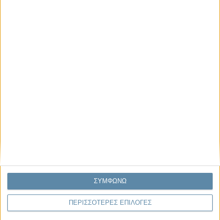
Μας αφορά
Πρόσφατα
Η κρίση της προσδοκίας
Ο Όλυμπος εντάχθηκε στον Κατάλογο Μνημείων
Παγκόσμιας Κληρονομιάς της UNESCO
Σεισμοί Βενεζουέλας 2026: Επιτόπια Διερεύνηση,
Τεκμηρίωση και Διδάγματα
Ανθισμένη συ-στολή
Να αφήνεις τους ανθρώπους να είναι (letting
ΣΥΜΦΩΝΩ
people be)
ΠΕΡΙΣΣΟΤΕΡΕΣ ΕΠΙΛΟΓΕΣ