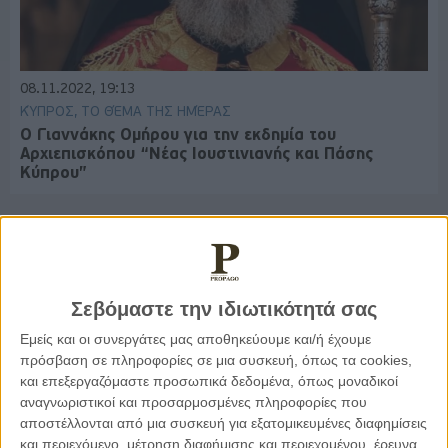
08.11.2022, 19:13
ΚΎΠΡΟΣ, ΤΟ ΘΈΜΑ ΤΗΣ ΗΜΈΡΑΣ
Ο Γιαννάκης Ομήρου για την εκδημία του
Αρχιεπισκόπου “Νέας Ιουστινιανής και Πάσης
Κύπρου”
Παρεμβάσεις
Σεβόμαστε την ιδιωτικότητά σας
Κέλλυ Καμπάκη
Εμείς και οι συνεργάτες μας αποθηκεύουμε και/ή έχουμε
Κέλλυ Καμπάκη: Η μαμά της Έμμας
πρόσβαση σε πληροφορίες σε μια συσκευή, όπως τα cookies,
γράφει για την “ισόβια καταδίκη
και επεξεργαζόμαστε προσωπικά δεδομένα, όπως μοναδικοί
της”
αναγνωριστικοί και προσαρμοσμένες πληροφορίες που
αποστέλλονται από μια συσκευή για εξατομικευμένες διαφημίσεις
και περιεχόμενο, μέτρηση διαφήμισης και περιεχομένου, έρευνα