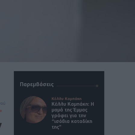
Παρεμβάσεις
Κέλλυ Καμπάκη
νού
Κέλλυ Καμπάκη: Η
μαμά της Έμμας
γράφει για την
“ισόβια καταδίκη
ν
της”