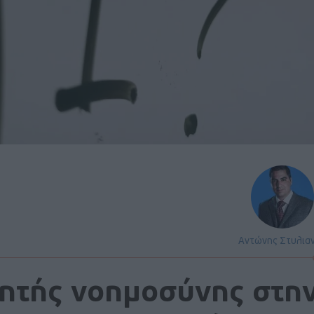
Αντώνης Στυλια
νητής νοημοσύνης στη