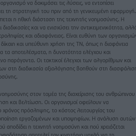
οργανισμό να δοκιμάσει τις λύσεις, να εντοπίσει
ι τη στρατηγική του πριν από τη γενικευμένη εφαρμογή.
έπεται η ηθική διάσταση της τεχνητής νοημοσύνης. Η
 διαδικασίες και να ενισχύσει την αντικειμενικότητα, αλλ
εροληψίας και αδιαφάνειας. Είναι ευθύνη των οργανισμώ
η δίκαιη και υπεύθυνη χρήση της ΤΝ, όπως η διαφάνεια
ια τα αποτελέσματα, η δυνατότητα ελέγχου και
ο παράγοντα. Οι τακτικοί έλεγχοι των αλγορίθμων και
ων στη διαδικασία αξιολόγησης βοηθούν στη διασφάλισ
τοσύνης.
ς νοημοσύνης στον τομέα της διαχείρισης του ανθρώπινου
ηση και βελτίωση. Οι οργανισμοί οφείλουν να
 χρόνος πρόσληψης, το κόστος λειτουργίας του
νοποίηση εργαζομένων και υποψηφίων. Η ανάλυση αυτών
ύ αποδίδει η τεχνητή νοημοσύνη και πού χρειάζεται
φοδότηση αποτελεί τον κινητήριο μοχλό για τη