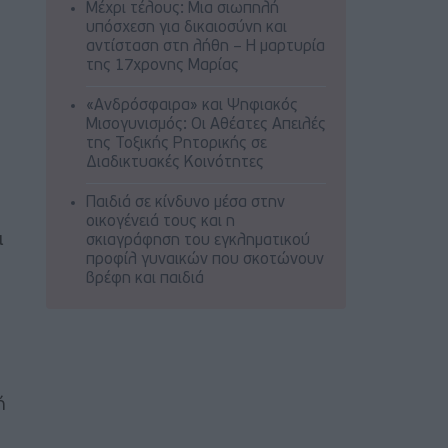
Μέχρι τέλους: Μια σιωπηλή
υπόσχεση για δικαιοσύνη και
αντίσταση στη λήθη – Η μαρτυρία
της 17χρονης Μαρίας
«Ανδρόσφαιρα» και Ψηφιακός
Μισογυνισμός: Οι Αθέατες Απειλές
της Τοξικής Ρητορικής σε
Διαδικτυακές Κοινότητες
Παιδιά σε κίνδυνο μέσα στην
οικογένειά τους και η
ι
σκιαγράφηση του εγκληματικού
προφίλ γυναικών που σκοτώνουν
βρέφη και παιδιά
ή