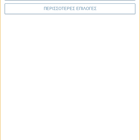
ΠΕΡΙΣΣΟΤΕΡΕΣ ΕΠΙΛΟΓΕΣ
Γιάννης Πανούσης
Οι μόνοι αθώοι
Μας αφορά
29.07.2026, 11:20
Η κρίση της προσδοκίας
Κάθε εποχή έχει τη δική της μεγάλη πολιτική κρίση. Άλλοτε ήταν η