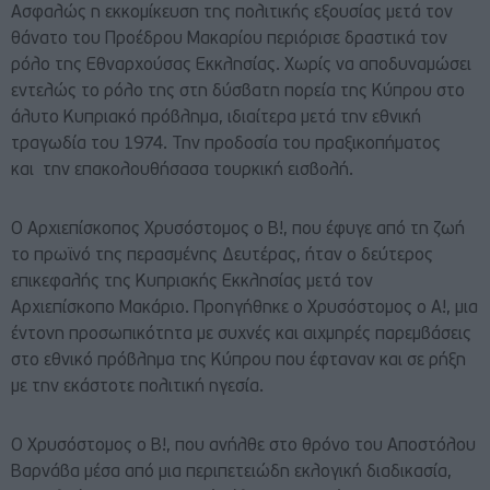
Ασφαλώς η εκκομίκευση της πολιτικής εξουσίας μετά τον
θάνατο του Προέδρου Μακαρίου περιόρισε δραστικά τον
ρόλο της Εθναρχούσας Εκκλησίας. Χωρίς να αποδυναμώσει
εντελώς το ρόλο της στη δύσβατη πορεία της Κύπρου στο
άλυτο Κυπριακό πρόβλημα, ιδιαίτερα μετά την εθνική
τραγωδία του 1974. Την προδοσία του πραξικοπήματος
και την επακολουθήσασα τουρκική εισβολή.
Ο Αρχιεπίσκοπος Χρυσόστομος ο Β!, που έφυγε από τη ζωή
το πρωϊνό της περασμένης Δευτέρας, ήταν ο δεύτερος
επικεφαλής της Κυπριακής Εκκλησίας μετά τον
Αρχιεπίσκοπο Μακάριο. Προηγήθηκε ο Χρυσόστομος ο Α!, μια
έντονη προσωπικότητα με συχνές και αιχμηρές παρεμβάσεις
στο εθνικό πρόβλημα της Κύπρου που έφταναν και σε ρήξη
με την εκάστοτε πολιτική ηγεσία.
Ο Χρυσόστομος ο Β!, που ανήλθε στο θρόνο του Αποστόλου
Βαρνάβα μέσα από μια περιπετειώδη εκλογική διαδικασία,