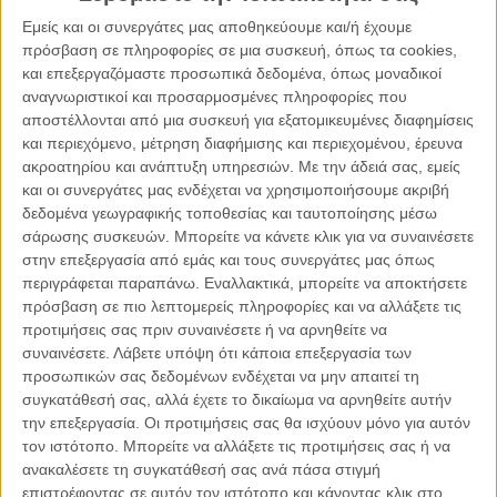
ης
Τον θυμάμαι στο πραξικόπημα της 15
Ιουλίου του 1974 να
Εμείς και οι συνεργάτες μας αποθηκεύουμε και/ή έχουμε
βρίσκεται ένοπλος σε κεντρική πλατεία της Πάφου μαζί με
πρόσβαση σε πληροφορίες σε μια συσκευή, όπως τα cookies,
άλλους αντιστασιακούς για αντιμετώπιση των
και επεξεργαζόμαστε προσωπικά δεδομένα, όπως μοναδικοί
πραξικοπηματιών.
αναγνωριστικοί και προσαρμοσμένες πληροφορίες που
αποστέλλονται από μια συσκευή για εξατομικευμένες διαφημίσεις
και περιεχόμενο, μέτρηση διαφήμισης και περιεχομένου, έρευνα
Αργότερα, από τη θέση του Μητροπολίτη Πάφου,
ακροατηρίου και ανάπτυξη υπηρεσιών.
Με την άδειά σας, εμείς
ης
πρωταγωνιστεί στο δημοψήφισμα της 24
Απριλίου 2004
και οι συνεργάτες μας ενδέχεται να χρησιμοποιήσουμε ακριβή
για την απόρριψη του Σχεδίου Ανάν. Μετά την άνοδο του
δεδομένα γεωγραφικής τοποθεσίας και ταυτοποίησης μέσω
στον Αρχιεπισκοπικό θρόνο το 2006 εξακολούθησε να
σάρωσης συσκευών. Μπορείτε να κάνετε κλικ για να συναινέσετε
παρεμβαίνει συχνά, με δηλώσεις του ή από άμβωνος ομιλίες,
στην επεξεργασία από εμάς και τους συνεργάτες μας όπως
περιγράφεται παραπάνω. Εναλλακτικά, μπορείτε να αποκτήσετε
για να καυστηριάζει την επιθετική συμπεριφορά της
πρόσβαση σε πιο λεπτομερείς πληροφορίες και να αλλάξετε τις
Τουρκίας και να τάσσεται κατά υποχωρήσεων απέναντι στην
προτιμήσεις σας πριν συναινέσετε ή να αρνηθείτε να
τουρκική βουλιμία.
συναινέσετε.
Λάβετε υπόψη ότι κάποια επεξεργασία των
προσωπικών σας δεδομένων ενδέχεται να μην απαιτεί τη
συγκατάθεσή σας, αλλά έχετε το δικαίωμα να αρνηθείτε αυτήν
την επεξεργασία. Οι προτιμήσεις σας θα ισχύουν μόνο για αυτόν
τον ιστότοπο. Μπορείτε να αλλάξετε τις προτιμήσεις σας ή να
ανακαλέσετε τη συγκατάθεσή σας ανά πάσα στιγμή
επιστρέφοντας σε αυτόν τον ιστότοπο και κάνοντας κλικ στο