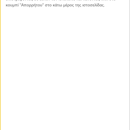
κουμπί "Απορρήτου" στο κάτω μέρος της ιστοσελίδας.
Ο Αρχιεπίσκοπος Χρυσόστομος ο Β! θα παραμείνει στην
ιστορία της Εκκλησίας της Κύπρου ως μεταρρυθμιστής.
Πρώτον, κατέστησε την Ιερά Σύνοδο της Εκκλησίας της
Κύπρου «Μείζονα και Υπερτελή» για να διασφαλίσει το
Αυτοκέφαλο της.
Δεύτερον, ίδρυσε Θεολογική Σχολή και ανήγειρε επιβλητικό
Καθεδρικό Ναό.