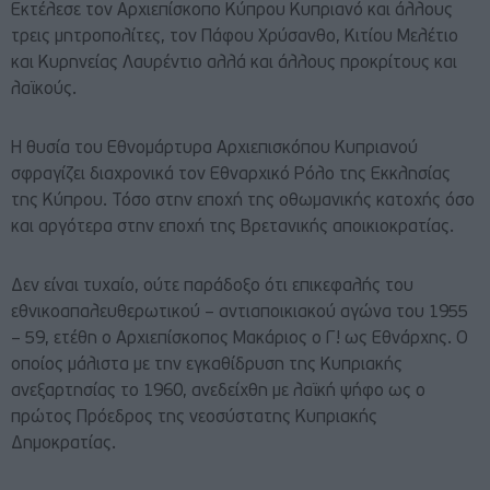
Εκτέλεσε τον Αρχιεπίσκοπο Κύπρου Κυπριανό και άλλους
τρεις μητροπολίτες, τον Πάφου Χρύσανθο, Κιτίου Μελέτιο
και Κυρηνείας Λαυρέντιο αλλά και άλλους προκρίτους και
λαϊκούς.
Η θυσία του Εθνομάρτυρα Αρχιεπισκόπου Κυπριανού
σφραγίζει διαχρονικά τον Εθναρχικό Ρόλο της Εκκλησίας
της Κύπρου. Τόσο στην εποχή της οθωμανικής κατοχής όσο
και αργότερα στην εποχή της Βρετανικής αποικιοκρατίας.
Δεν είναι τυχαίο, ούτε παράδοξο ότι επικεφαλής του
εθνικοαπαλευθερωτικού – αντιαποικιακού αγώνα του 1955
– 59, ετέθη ο Αρχιεπίσκοπος Μακάριος ο Γ! ως Εθνάρχης. Ο
οποίος μάλιστα με την εγκαθίδρυση της Κυπριακής
ανεξαρτησίας το 1960, ανεδείχθη με λαϊκή ψήφο ως ο
πρώτος Πρόεδρος της νεοσύστατης Κυπριακής
Δημοκρατίας.