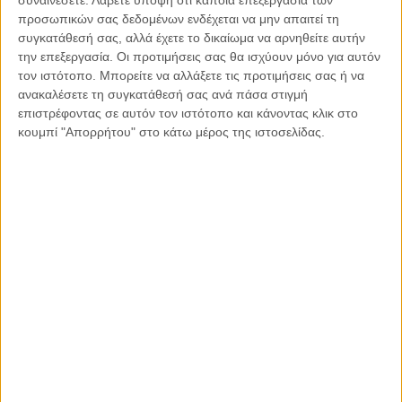
προσωπικών σας δεδομένων ενδέχεται να μην απαιτεί τη
Είναι αντιληπτό πως χρειάζεται μια πλήρη αναθεώρηση το
συγκατάθεσή σας, αλλά έχετε το δικαίωμα να αρνηθείτε αυτήν
σύστημα αμοιβών.
την επεξεργασία. Οι προτιμήσεις σας θα ισχύουν μόνο για αυτόν
τον ιστότοπο. Μπορείτε να αλλάξετε τις προτιμήσεις σας ή να
Τόλμη περισσότερη κύριοι της πολιτικής.
ανακαλέσετε τη συγκατάθεσή σας ανά πάσα στιγμή
επιστρέφοντας σε αυτόν τον ιστότοπο και κάνοντας κλικ στο
κουμπί "Απορρήτου" στο κάτω μέρος της ιστοσελίδας.
Και ο τολμων νικά.
Μην ψάχνεται λοιπόν τον απέναντι.
Κοιτάξτε τον εαυτό σας πρώτα αν κάνετε για την πολιτική.
Άρθρο του Μαργαρίτη Τζίμα, καθηγητή – πρώην υπουργού
Κοινοποιήστε:
Facebook
X
LinkedIn
WhatsApp
Εκτύπωση