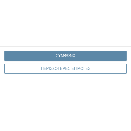
Μας αφορά
ΣΥΜΦΩΝΩ
29.07.2026, 11:20
ΠΕΡΙΣΣΟΤΕΡΕΣ ΕΠΙΛΟΓΕΣ
Η κρίση της προσδοκίας
Κάθε εποχή έχει τη δική της μεγάλη πολιτική κρίση. Άλλοτε ήταν η
κρίση της νομιμοποίησης. Άλλοτε η κρίση της
αντιπροσώπευσης...
Παρεμβάσεις