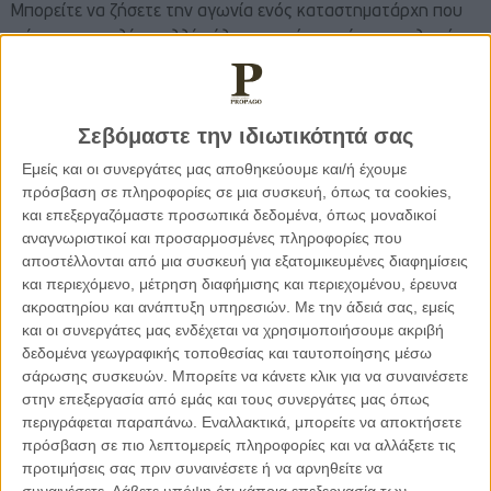
Μπορείτε να ζήσετε την αγωνία ενός καταστηματάρχη που
ψάχνει τον πελάτη αλλά τέλος του μήνα πρέπει να πληρώσει
ενοίκια, εισφορές, άλλα έξοδα;
Μπορείτε εσείς να σκεφτείτε την αγωνία του αγρότη που
Σεβόμαστε την ιδιωτικότητά σας
βλέπει να καταστρέφεται η παραγωγή του από καιρικά
Εμείς και οι συνεργάτες μας αποθηκεύουμε και/ή έχουμε
φαινόμενα και μετά να περιμένει την αποζημίωση του
πρόσβαση σε πληροφορίες σε μια συσκευή, όπως τα cookies,
κράτους;
και επεξεργαζόμαστε προσωπικά δεδομένα, όπως μοναδικοί
αναγνωριστικοί και προσαρμοσμένες πληροφορίες που
αποστέλλονται από μια συσκευή για εξατομικευμένες διαφημίσεις
Έχει περάσει ποτέ από το μυαλό σας πως περνάει μια
και περιεχόμενο, μέτρηση διαφήμισης και περιεχομένου, έρευνα
οικογένεια με παιδιά με 700 ευρώ το μήνα;και ο σύμβουλος
ακροατηρίου και ανάπτυξη υπηρεσιών.
Με την άδειά σας, εμείς
του βουλευτή και υπουργού να αμοίβεται με τριπλάσια;
και οι συνεργάτες μας ενδέχεται να χρησιμοποιήσουμε ακριβή
δεδομένα γεωγραφικής τοποθεσίας και ταυτοποίησης μέσω
Σκέφτεστε την οικογένεια του ανέργου αν μπορεί να ζήσει με
σάρωσης συσκευών. Μπορείτε να κάνετε κλικ για να συναινέσετε
στην επεξεργασία από εμάς και τους συνεργάτες μας όπως
480 ευρώ το μήνα;.
περιγράφεται παραπάνω. Εναλλακτικά, μπορείτε να αποκτήσετε
πρόσβαση σε πιο λεπτομερείς πληροφορίες και να αλλάξετε τις
Σκέφτεστε το νέο καλλιτέχνη με αμοιβές των 100 ευρώ;
προτιμήσεις σας πριν συναινέσετε ή να αρνηθείτε να
συναινέσετε.
Λάβετε υπόψη ότι κάποια επεξεργασία των