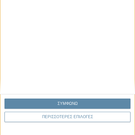
Μας αφορά
Πρόσφατα
Η κρίση της προσδοκίας
Ο Όλυμπος εντάχθηκε στον Κατάλογο Μνημείων
Παγκόσμιας Κληρονομιάς της UNESCO
Σεισμοί Βενεζουέλας 2026: Επιτόπια Διερεύνηση,
Τεκμηρίωση και Διδάγματα
Ανθισμένη συ-στολή
Να αφήνεις τους ανθρώπους να είναι (letting
people be)
ΣΥΜΦΩΝΩ
ΠΕΡΙΣΣΟΤΕΡΕΣ ΕΠΙΛΟΓΕΣ
To Newsletter του Propago