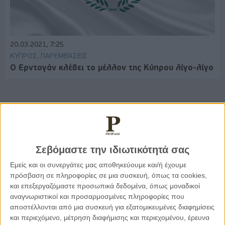
20.03.2021, 7:25
ΚΎΠΡΟΣ, ΠΑΡΕΜΒΆΣΕΙΣ
Ο Ερντογάν κλέβει το μέλλον της Κύπρου λίγο-λίγο
Παρεμβάσεις
Σεβόμαστε την ιδιωτικότητά σας
Κέλλυ Καμπάκη
Κέλλυ Καμπάκη: Η μαμά της Έμμας
Εμείς και οι συνεργάτες μας αποθηκεύουμε και/ή έχουμε
γράφει για την “ισόβια καταδίκη
πρόσβαση σε πληροφορίες σε μια συσκευή, όπως τα cookies,
της”
και επεξεργαζόμαστε προσωπικά δεδομένα, όπως μοναδικοί
αναγνωριστικοί και προσαρμοσμένες πληροφορίες που
αποστέλλονται από μια συσκευή για εξατομικευμένες διαφημίσεις
Γιάννης Πανούσης
και περιεχόμενο, μέτρηση διαφήμισης και περιεχομένου, έρευνα
Οι μόνοι αθώοι