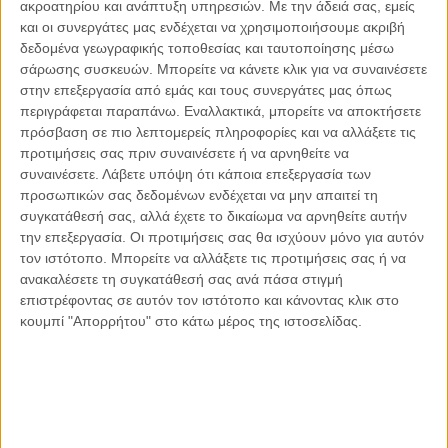
ακροατηρίου και ανάπτυξη υπηρεσιών.
Με την άδειά σας, εμείς
και οι συνεργάτες μας ενδέχεται να χρησιμοποιήσουμε ακριβή
δεδομένα γεωγραφικής τοποθεσίας και ταυτοποίησης μέσω
σάρωσης συσκευών. Μπορείτε να κάνετε κλικ για να συναινέσετε
στην επεξεργασία από εμάς και τους συνεργάτες μας όπως
Αντώνιος Ντακανάλης
περιγράφεται παραπάνω. Εναλλακτικά, μπορείτε να αποκτήσετε
Τέμπη: Η Κορυφή του Παγόβουνου
πρόσβαση σε πιο λεπτομερείς πληροφορίες και να αλλάξετε τις
μιας Κοινωνίας που βράζει
προτιμήσεις σας πριν συναινέσετε ή να αρνηθείτε να
συναινέσετε.
Λάβετε υπόψη ότι κάποια επεξεργασία των
προσωπικών σας δεδομένων ενδέχεται να μην απαιτεί τη
συγκατάθεσή σας, αλλά έχετε το δικαίωμα να αρνηθείτε αυτήν
Γιάννης Πανούσης
την επεξεργασία. Οι προτιμήσεις σας θα ισχύουν μόνο για αυτόν
Μικροδιάβολοι ή άγουροι
τον ιστότοπο. Μπορείτε να αλλάξετε τις προτιμήσεις σας ή να
εγκληματίες; – Άρθρο – παρέμβαση
ανακαλέσετε τη συγκατάθεσή σας ανά πάσα στιγμή
στο Propago του Γιάννη Πανούση
επιστρέφοντας σε αυτόν τον ιστότοπο και κάνοντας κλικ στο
κουμπί "Απορρήτου" στο κάτω μέρος της ιστοσελίδας.
Μαργαρίτης Τζίμας
Ο απέναντι