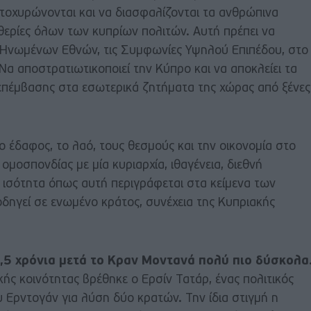
ατοχυρώνονται και να διασφαλίζονται τα ανθρώπινα
υθερίες όλων των κυπρίων πολιτών. Αυτή πρέπει να
 Ηνωμένων Εθνών, τις Συμφωνίες Υψηλού Επιπέδου, στο
 Να αποστρατιωτικοποιεί την Κύπρο και να αποκλείει τα
 επέμβασης στα εσωτερικά ζητήματα της χώρας από ξένες
ο έδαφος, το λαό, τους θεσμούς και την οικονομία στο
 ομοσπονδίας με μία κυριαρχία, ιθαγένεια, διεθνή
 ισότητα όπως αυτή περιγράφεται στα κείμενα των
ηγεί σε ενωμένο κράτος, συνέχεια της Κυπριακής
,5 χρόνια μετά το Κραν Μοντανά πολύ πιο δύσκολα
ής κοινότητας βρέθηκε ο Ερσίν Τατάρ, ένας πολιτικός
 Ερντογάν για λύση δύο κρατών. Την ίδια στιγμή η