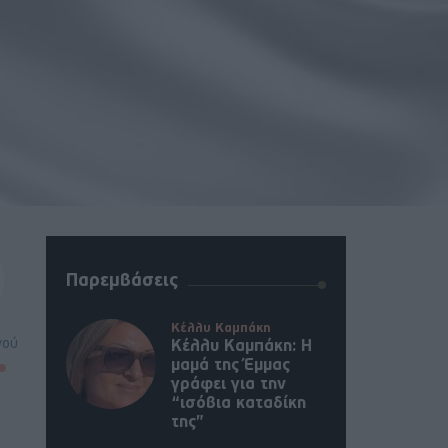
Παρεμβάσεις
Κέλλυ Καμπάκη
νού
Κέλλυ Καμπάκη: Η
μαμά της Έμμας
γράφει για την
“ισόβια καταδίκη
της”