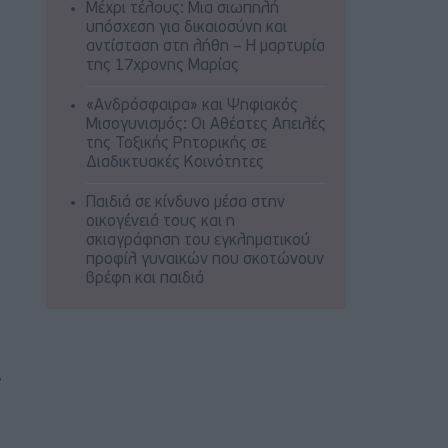
Μέχρι τέλους: Μια σιωπηλή
υπόσχεση για δικαιοσύνη και
αντίσταση στη λήθη – Η μαρτυρία
της 17χρονης Μαρίας
«Ανδρόσφαιρα» και Ψηφιακός
Μισογυνισμός: Οι Αθέατες Απειλές
της Τοξικής Ρητορικής σε
Διαδικτυακές Κοινότητες
Παιδιά σε κίνδυνο μέσα στην
οικογένειά τους και η
σκιαγράφηση του εγκληματικού
προφίλ γυναικών που σκοτώνουν
βρέφη και παιδιά
.