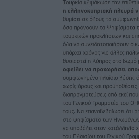
Τουρκία κλιμάκωσε την επιθετι
η ελληνοκυπριακή πλευρά ν
θυμίσει σε όλους τα συμφωνηθέ
όσα προνοούν τα Ψηφίσματα τ
τουρκικών προκλήσεων και α
όλα να συνειδητοποιήσουν ο κ.
υπάρχει χρόνος για άλλες παλ
θυσιαστεί η Κύπρος στο βωμό 
οφείλει να προχωρήσει απο
συμφωνημένο πλαίσιο λύσης 
χωρίς όρους και προϋποθέσεις κ
διαπραγματεύσεις από εκεί που 
του Γενικού Γραμματέα του ΟΗΕ
τους. Να επαναβεβαίωσει ότι α
στα ψηφίσματα των Ηνωμένων 
να υποβάλει στον κατάλληλο χ
του Πλαισίου του Γενικού Γρα