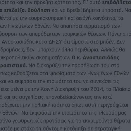
κότητα και την προκλητικότητα της. Γι’ αυτό
επιβάλλετα
α επιδείξει βούληση
και να βρεθεί βήματα μπροστά. Να
ντα με την τουρκοκυπριακή και διεθνή κοινότητα, τα
ων Ηνωμένων Εθνών. Να απαιτήσει τερματισμό των
πόσυρση των απαράδεκτων τουρκικών θέσεων. Πάνω απ
 Αναστασιάδης και ο ΔΗΣΥ ότι είμαστε στο μηδέν. Δεν
ινδρομήσεις, δεν υπάρχουν άλλα περιθώρια. Αλλιώς θα
μικροπολιτικών σκοπιμοτήτων.
Ο κ. Αναστασιάδης
φασιστικά.
Να διακηρύξει την προσήλωση του στο
όπως καθορίζεται στα ψηφίσματα των Ηνωμένων Εθνών
αι να εκφράσει την ετοιμότητα του να συνεχίσει τις
είχε μείνει με την Κοινή Διακήρυξη του 2014, το Πλαίσιο
 και τις συγκλίσεις, επαναβεβαιώνοντας την ισχύ
ποδέχεται την πολιτική ισότητα όπως αυτή περιγράφεται
Εθνών. Να εκφράσει την ετοιμότητα της πλευράς μας
ρόνο γεφυρωτικές προτάσεις για τα εκκρεμούντα θέματα
μματέα με στόχο τη σύντομη κατάληξη σε στρατηγική