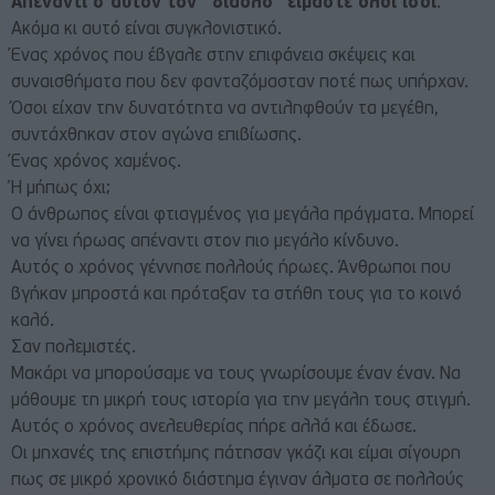
Απέναντι σ’αυτόν τον “διάολο” είμαστε όλοι ίσοι
.
Ακόμα κι αυτό είναι συγκλονιστικό.
Ένας χρόνος που έβγαλε στην επιφάνεια σκέψεις και
συναισθήματα που δεν φανταζόμασταν ποτέ πως υπήρχαν.
Όσοι είχαν την δυνατότητα να αντιληφθούν τα μεγέθη,
συντάχθηκαν στον αγώνα επιβίωσης.
Ένας χρόνος χαμένος.
Ή μήπως όχι;
Ο άνθρωπος είναι φτιαγμένος για μεγάλα πράγματα. Μπορεί
να γίνει ήρωας απέναντι στον πιο μεγάλο κίνδυνο.
Αυτός ο χρόνος γέννησε πολλούς ήρωες. Άνθρωποι που
βγήκαν μπροστά και πρόταξαν τα στήθη τους για το κοινό
καλό.
Σαν πολεμιστές.
Μακάρι να μπορούσαμε να τους γνωρίσουμε έναν έναν. Να
μάθουμε τη μικρή τους ιστορία για την μεγάλη τους στιγμή.
Αυτός ο χρόνος ανελευθερίας πήρε αλλά και έδωσε.
Οι μηχανές της επιστήμης πάτησαν γκάζι και είμαι σίγουρη
πως σε μικρό χρονικό διάστημα έγιναν άλματα σε πολλούς