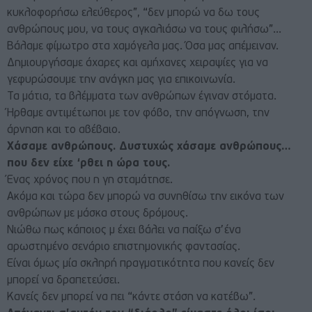
κυκλοφορήσω ελεύθερος”, “δεν μπορώ να δω τους
ανθρώπους μου, να τους αγκαλιάσω να τους φιλήσω”…
Βάλαμε φίμωτρο στα χαμόγελα μας. Όσα μας απέμειναν.
Δημιουργήσαμε άχαρες και αμήχανες χειραψίες για να
γεφυρώσουμε την ανάγκη μας για επικοινωνία.
Τα μάτια, τα βλέμματα των ανθρώπων έγιναν στόματα.
Ήρθαμε αντιμέτωποι με τον φόβο, την απόγνωση, την
άρνηση και το αβέβαιο.
Χάσαμε ανθρώπους. Δυστυχώς χάσαμε ανθρώπους…
που δεν είχε ‘ρθει η ώρα τους.
Ένας χρόνος που η γη σταμάτησε.
Ακόμα και τώρα δεν μπορώ να συνηθίσω την εικόνα των
ανθρώπων με μάσκα στους δρόμους.
Νιώθω πως κάποιος μ έχει βάλει να παίξω σ’ένα
αρωστημένο σενάριο επιστημονικής φαντασίας.
Είναι όμως μία σκληρή πραγματικότητα που κανείς δεν
μπορεί να δραπετεύσει.
Κανείς δεν μπορεί να πει “κάντε στάση να κατέβω”.