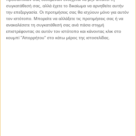
Τώρα είναι η στιγμή των μεγάλων αντιστάσεων.
συγκατάθεσή σας, αλλά έχετε το δικαίωμα να αρνηθείτε αυτήν
Τώρα πρέπει να επιδείξουμε ότι πιο υγιές έχουμε περισώσει
την επεξεργασία. Οι προτιμήσεις σας θα ισχύουν μόνο για αυτόν
ως άνθρωποι. Την ατομική ευθύνη.
τον ιστότοπο. Μπορείτε να αλλάξετε τις προτιμήσεις σας ή να
ανακαλέσετε τη συγκατάθεσή σας ανά πάσα στιγμή
Η ατομική ευθύνη δεν είναι διαταγή δεν είναι εντολή. Την
επιστρέφοντας σε αυτόν τον ιστότοπο και κάνοντας κλικ στο
ατομική ευθύνη την έχεις μέσα σου.
κουμπί "Απορρήτου" στο κάτω μέρος της ιστοσελίδας.
Ξέρεις πολύ καλά πως να μείνεις ασφαλής εσύ και οι γύρω
σου.
Μετά από 400 χρόνια σκλαβιάς οι πρόγονοι μας ήταν
αδιαπραγμάτευτοι στην ελευθερία τους.
Μετά από έναν χρόνο εμείς το διακύβευμα της ζωής το
κρατάμε στα χέρια μας
Κοινοποιήστε:
Facebook
X
LinkedIn
WhatsApp
Εκτύπωση