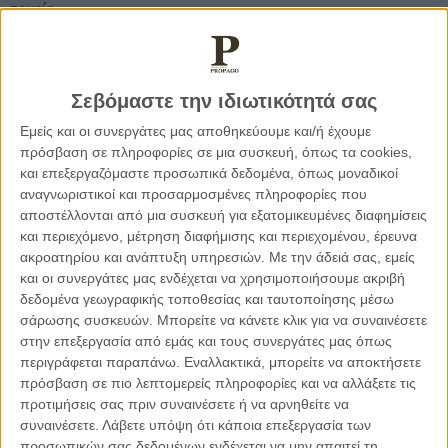
τομείς.
Η τεχνολογία που ούτως ή άλλως είχε πρωταγωνιστικό
ρόλο, τώρα κατέλαβε θέση σε τομείς, συνθήκες και
καταστάσεις που πριν δεν την είχαμε ανάγκη.
Σεβόμαστε την ιδιωτικότητά σας
Εμείς και οι συνεργάτες μας αποθηκεύουμε και/ή έχουμε
Τώρα είναι η στιγμή των μεγάλων αντιστάσεων
πρόσβαση σε πληροφορίες σε μια συσκευή, όπως τα cookies,
και επεξεργαζόμαστε προσωπικά δεδομένα, όπως μοναδικοί
αναγνωριστικοί και προσαρμοσμένες πληροφορίες που
Καμιά οθόνη δεν θα αντικαταστήσει ποτέ τον άνθρωπο που
αποστέλλονται από μια συσκευή για εξατομικευμένες διαφημίσεις
μπορείς να τον αγγίξεις να τον φιλήσεις να τον χαιδέψεις να
και περιεχόμενο, μέτρηση διαφήμισης και περιεχομένου, έρευνα
τον αγκαλιάσεις. Σίγουρα όμως μια οθόνη μπορεί να
ακροατηρίου και ανάπτυξη υπηρεσιών.
Με την άδειά σας, εμείς
γεφυρώσει πλέον χάσματα που πριν δεν είχαν κάποιοι το
και οι συνεργάτες μας ενδέχεται να χρησιμοποιήσουμε ακριβή
προνόμιο ή την δυνατότητα να το κάνουν.
δεδομένα γεωγραφικής τοποθεσίας και ταυτοποίησης μέσω
Μετά από έναν χρόνο είμαστε κουρασμένοι. Εξαντλημένοι.
σάρωσης συσκευών. Μπορείτε να κάνετε κλικ για να συναινέσετε
Είναι εμφανή πλέον τα σημάδια της ψυχικής κόπωσης.
στην επεξεργασία από εμάς και τους συνεργάτες μας όπως
περιγράφεται παραπάνω. Εναλλακτικά, μπορείτε να αποκτήσετε
Τα κρούσματα ‘φτάσαν τις 3.000. Παράλληλα επιχειρείται
πρόσβαση σε πιο λεπτομερείς πληροφορίες και να αλλάξετε τις
ένα άνοιγμα στις δραστηριότητες.
προτιμήσεις σας πριν συναινέσετε ή να αρνηθείτε να
Απο δω και μπρος θα δούμε σκληρές και άγριες εικόνες στα
συναινέσετε.
Λάβετε υπόψη ότι κάποια επεξεργασία των
νοσοκομεία.
προσωπικών σας δεδομένων ενδέχεται να μην απαιτεί τη