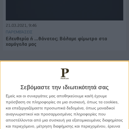
21.03.2021, 9:46
ΠΑΡΕΜΒΆΣΕΙΣ
Ελευθερία ή …θάνατος; Βάλαμε φίμωτρο στα
χαμόγελα μας
Παρεμβάσεις
Σεβόμαστε την ιδιωτικότητά σας
Κέλλυ Καμπάκη
Εμείς και οι συνεργάτες μας αποθηκεύουμε και/ή έχουμε
Κέλλυ Καμπάκη: Η μαμά της Έμμας
πρόσβαση σε πληροφορίες σε μια συσκευή, όπως τα cookies,
γράφει για την “ισόβια καταδίκη
της”
και επεξεργαζόμαστε προσωπικά δεδομένα, όπως μοναδικοί
αναγνωριστικοί και προσαρμοσμένες πληροφορίες που
αποστέλλονται από μια συσκευή για εξατομικευμένες διαφημίσεις
και περιεχόμενο, μέτρηση διαφήμισης και περιεχομένου, έρευνα
Γιάννης Πανούσης