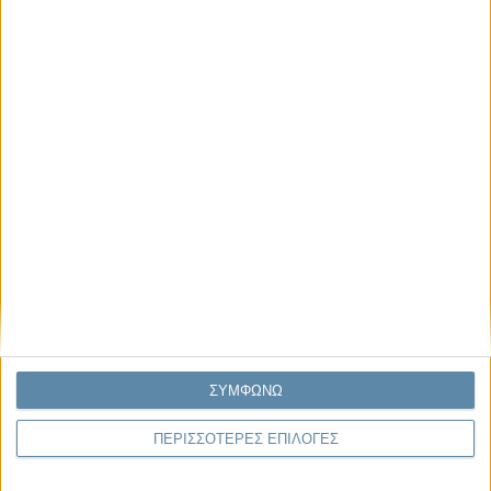
Μας αφορά
Πρόσφατα
Η κρίση της προσδοκίας
Ο Όλυμπος εντάχθηκε στον Κατάλογο Μνημείων
Παγκόσμιας Κληρονομιάς της UNESCO
Σεισμοί Βενεζουέλας 2026: Επιτόπια Διερεύνηση,
Τεκμηρίωση και Διδάγματα
Ανθισμένη συ-στολή
Να αφήνεις τους ανθρώπους να είναι (letting
ΣΥΜΦΩΝΩ
people be)
ΠΕΡΙΣΣΟΤΕΡΕΣ ΕΠΙΛΟΓΕΣ